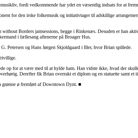
 musikliv, fordi vedkommende har ydet en væsentlig indsats for at frem
nent for den irske folkemusik og initiativtager til adskillige arrangem
m without Borders jamsessions, begge i Rinkenæs. Desuden er han ak
ankermand i fællesang aftenerne på Broager Hus.
G. Petersen og Hans Jørgen Skjoldgaard i Iller, hvor Brian spillede.
ivillige.
kede op for at være med til at hylde ham. Han vidste ikke, hvad der sk
verhørig. Derefter fik Brian overrakt et diplom og en statuette samt et 
den grønne ø fremført af Downtown Dynt. ■