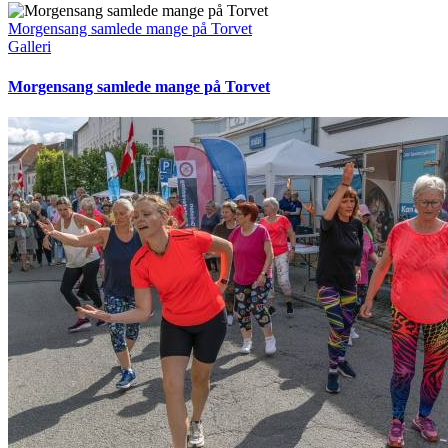
Morgensang samlede mange på Torvet
Galleri
Morgensang samlede mange på Torvet