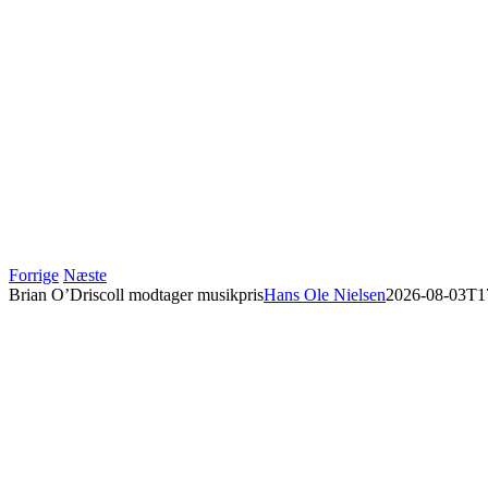
Forrige
Næste
Brian O’Driscoll modtager musikpris
Hans Ole Nielsen
2026-08-03T1