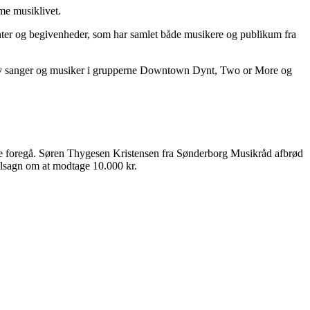
me musiklivet.
enter og begivenheder, som har samlet både musikere og publikum fra
tiv sanger og musiker i grupperne Downtown Dynt, Two or More og
ulle foregå. Søren Thygesen Kristensen fra Sønderborg Musikråd afbrød
tilsagn om at modtage 10.000 kr.