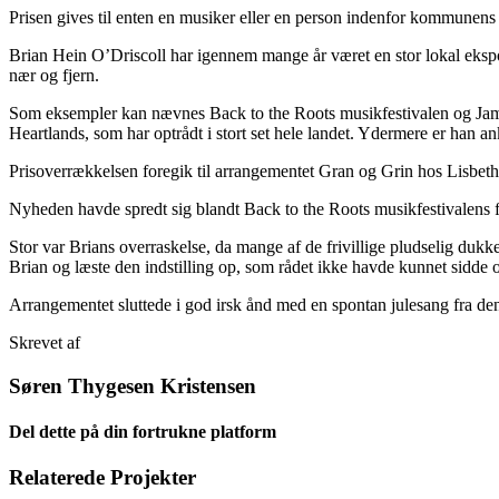
Prisen gives til enten en musiker eller en person indenfor kommunens
Brian Hein O’Driscoll har igennem mange år været en stor lokal ekspo
nær og fjern.
Som eksempler kan nævnes Back to the Roots musikfestivalen og Ja
Heartlands, som har optrådt i stort set hele landet. Ydermere er han 
Prisoverrækkelsen foregik til arrangementet Gran og Grin hos Lisbeth 
Nyheden havde spredt sig blandt Back to the Roots musikfestivalens fr
Stor var Brians overraskelse, da mange af de frivillige pludselig duk
Brian og læste den indstilling op, som rådet ikke havde kunnet sidde o
Arrangementet sluttede i god irsk ånd med en spontan julesang fra 
Skrevet af
Søren Thygesen Kristensen
Del dette på din fortrukne platform
Facebook
X
LinkedIn
E-
Relaterede Projekter
mail