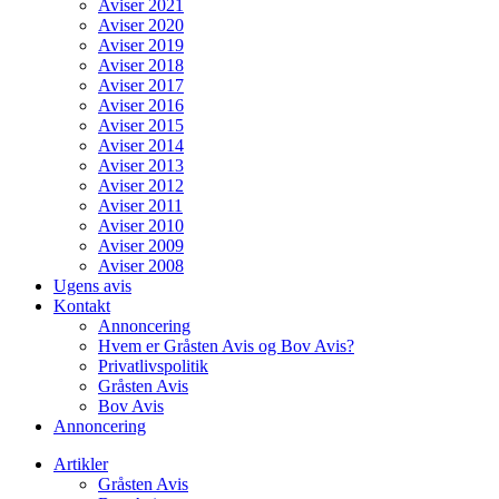
Aviser 2021
Aviser 2020
Aviser 2019
Aviser 2018
Aviser 2017
Aviser 2016
Aviser 2015
Aviser 2014
Aviser 2013
Aviser 2012
Aviser 2011
Aviser 2010
Aviser 2009
Aviser 2008
Ugens avis
Kontakt
Annoncering
Hvem er Gråsten Avis og Bov Avis?
Privatlivspolitik
Gråsten Avis
Bov Avis
Annoncering
Artikler
Gråsten Avis