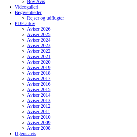
Bov Avis
Videogalleri
Begivenheder
Rejser og udflugter
PDF-arkiv
Aviser 2026
Aviser 2025
Aviser 2024
Aviser 2023
Aviser 2022
Aviser 2021
Aviser 2020
Aviser 2019
Aviser 2018
Aviser 2017
Aviser 2016
Aviser 2015
Aviser 2014
Aviser 2013
Aviser 2012
Aviser 2011
Aviser 2010
Aviser 2009
Aviser 2008
Ugens avis