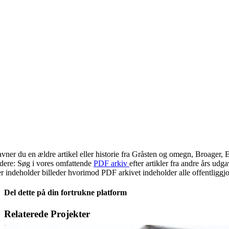
vner du en ældre artikel eller historie fra Gråsten og omegn, Broager, 
idere: Søg i vores omfattende
PDF arkiv
efter artikler fra andre års ud
r indeholder billeder hvorimod PDF arkivet indeholder alle offentliggjor
Del dette på din fortrukne platform
Facebook
X
LinkedIn
E-
Relaterede Projekter
mail