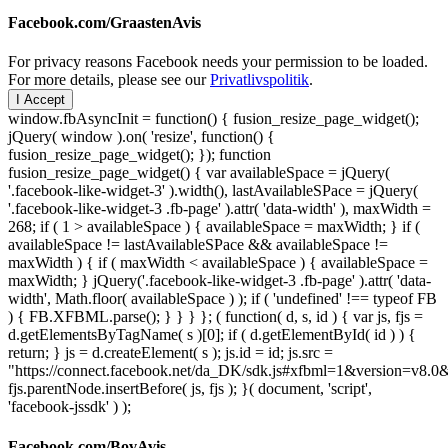
Facebook.com/GraastenAvis
For privacy reasons Facebook needs your permission to be loaded.
For more details, please see our
Privatlivspolitik
.
I Accept
window.fbAsyncInit = function() { fusion_resize_page_widget();
jQuery( window ).on( 'resize', function() {
fusion_resize_page_widget(); }); function
fusion_resize_page_widget() { var availableSpace = jQuery(
'.facebook-like-widget-3' ).width(), lastAvailableSPace = jQuery(
'.facebook-like-widget-3 .fb-page' ).attr( 'data-width' ), maxWidth =
268; if ( 1 > availableSpace ) { availableSpace = maxWidth; } if (
availableSpace != lastAvailableSPace && availableSpace !=
maxWidth ) { if ( maxWidth < availableSpace ) { availableSpace =
maxWidth; } jQuery('.facebook-like-widget-3 .fb-page' ).attr( 'data-
width', Math.floor( availableSpace ) ); if ( 'undefined' !== typeof FB
) { FB.XFBML.parse(); } } } }; ( function( d, s, id ) { var js, fjs =
d.getElementsByTagName( s )[0]; if ( d.getElementById( id ) ) {
return; } js = d.createElement( s ); js.id = id; js.src =
"https://connect.facebook.net/da_DK/sdk.js#xfbml=1&version=v8
fjs.parentNode.insertBefore( js, fjs ); }( document, 'script',
'facebook-jssdk' ) );
Facebook.com/BovAvis