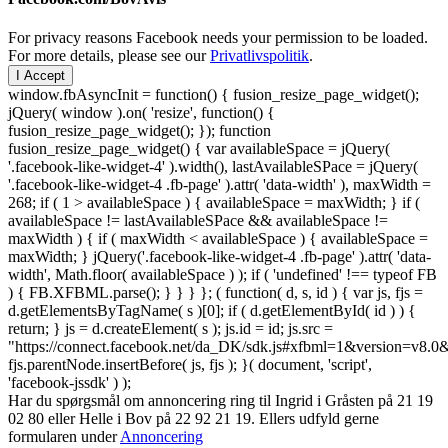
For privacy reasons Facebook needs your permission to be loaded.
For more details, please see our
Privatlivspolitik
.
I Accept
window.fbAsyncInit = function() { fusion_resize_page_widget();
jQuery( window ).on( 'resize', function() {
fusion_resize_page_widget(); }); function
fusion_resize_page_widget() { var availableSpace = jQuery(
'.facebook-like-widget-4' ).width(), lastAvailableSPace = jQuery(
'.facebook-like-widget-4 .fb-page' ).attr( 'data-width' ), maxWidth =
268; if ( 1 > availableSpace ) { availableSpace = maxWidth; } if (
availableSpace != lastAvailableSPace && availableSpace !=
maxWidth ) { if ( maxWidth < availableSpace ) { availableSpace =
maxWidth; } jQuery('.facebook-like-widget-4 .fb-page' ).attr( 'data-
width', Math.floor( availableSpace ) ); if ( 'undefined' !== typeof FB
) { FB.XFBML.parse(); } } } }; ( function( d, s, id ) { var js, fjs =
d.getElementsByTagName( s )[0]; if ( d.getElementById( id ) ) {
return; } js = d.createElement( s ); js.id = id; js.src =
"https://connect.facebook.net/da_DK/sdk.js#xfbml=1&version=v8
fjs.parentNode.insertBefore( js, fjs ); }( document, 'script',
'facebook-jssdk' ) );
Har du spørgsmål om annoncering ring til Ingrid i Gråsten på 21 19
02 80 ‬eller Helle i Bov på 22 92 21 19‬. Ellers udfyld gerne
formularen under
Annoncering