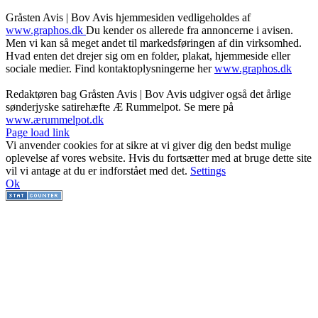
Gråsten Avis | Bov Avis hjemmesiden vedligeholdes af
www.graphos.dk
Du kender os allerede fra annoncerne i avisen.
Men vi kan så meget andet til markedsføringen af din virksomhed.
Hvad enten det drejer sig om en folder, plakat, hjemmeside eller
sociale medier. Find kontaktoplysningerne her
www.graphos.dk
Redaktøren bag Gråsten Avis | Bov Avis udgiver også det årlige
sønderjyske satirehæfte Æ Rummelpot. Se mere på
www.ærummelpot.dk
Facebook
Facebook
Facebook
Facebook
Instagram
Instagram
Instagram
LinkedIn
Page load link
Vi anvender cookies for at sikre at vi giver dig den bedst mulige
oplevelse af vores website. Hvis du fortsætter med at bruge dette site
vil vi antage at du er indforstået med det.
Settings
Ok
Go
to
Top