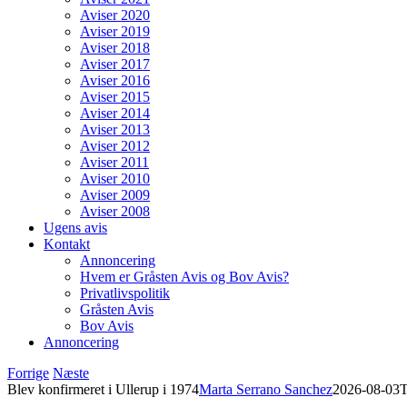
Aviser 2020
Aviser 2019
Aviser 2018
Aviser 2017
Aviser 2016
Aviser 2015
Aviser 2014
Aviser 2013
Aviser 2012
Aviser 2011
Aviser 2010
Aviser 2009
Aviser 2008
Ugens avis
Kontakt
Annoncering
Hvem er Gråsten Avis og Bov Avis?
Privatlivspolitik
Gråsten Avis
Bov Avis
Annoncering
Forrige
Næste
Blev konfirmeret i Ullerup i 1974
Marta Serrano Sanchez
2026-08-03T