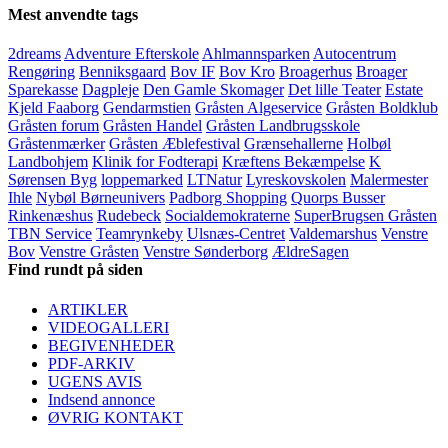
Mest anvendte tags
2dreams
Adventure Efterskole
Ahlmannsparken
Autocentrum
Rengøring
Benniksgaard
Bov IF
Bov Kro
Broagerhus
Broager
Sparekasse
Dagpleje
Den Gamle Skomager
Det lille Teater
Estate
Kjeld Faaborg
Gendarmstien
Gråsten Algeservice
Gråsten Boldklub
Gråsten forum
Gråsten Handel
Gråsten Landbrugsskole
Gråstenmærker
Gråsten Æblefestival
Grænsehallerne
Holbøl
Landbohjem
Klinik for Fodterapi
Kræftens Bekæmpelse
K
Sørensen Byg
loppemarked
LTNatur
Lyreskovskolen
Malermester
Ihle
Nybøl Børneunivers
Padborg Shopping
Quorps Busser
Rinkenæshus
Rudebeck
Socialdemokraterne
SuperBrugsen Gråsten
TBN Service
Teamrynkeby
Ulsnæs-Centret
Valdemarshus
Venstre
Bov
Venstre Gråsten
Venstre Sønderborg
ÆldreSagen
Find rundt på siden
ARTIKLER
VIDEOGALLERI
BEGIVENHEDER
PDF-ARKIV
UGENS AVIS
Indsend annonce
ØVRIG KONTAKT