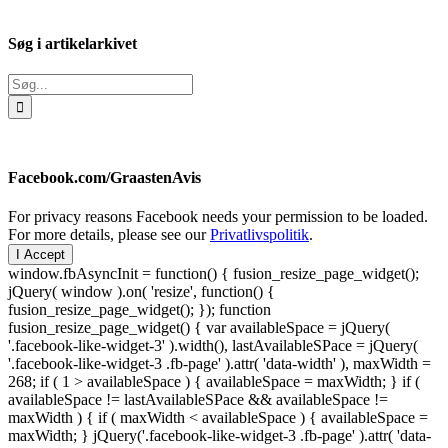
Søg i artikelarkivet
Søg
efter:
Facebook.com/GraastenAvis
For privacy reasons Facebook needs your permission to be loaded.
For more details, please see our
Privatlivspolitik
.
I Accept
window.fbAsyncInit = function() { fusion_resize_page_widget();
jQuery( window ).on( 'resize', function() {
fusion_resize_page_widget(); }); function
fusion_resize_page_widget() { var availableSpace = jQuery(
'.facebook-like-widget-3' ).width(), lastAvailableSPace = jQuery(
'.facebook-like-widget-3 .fb-page' ).attr( 'data-width' ), maxWidth =
268; if ( 1 > availableSpace ) { availableSpace = maxWidth; } if (
availableSpace != lastAvailableSPace && availableSpace !=
maxWidth ) { if ( maxWidth < availableSpace ) { availableSpace =
maxWidth; } jQuery('.facebook-like-widget-3 .fb-page' ).attr( 'data-