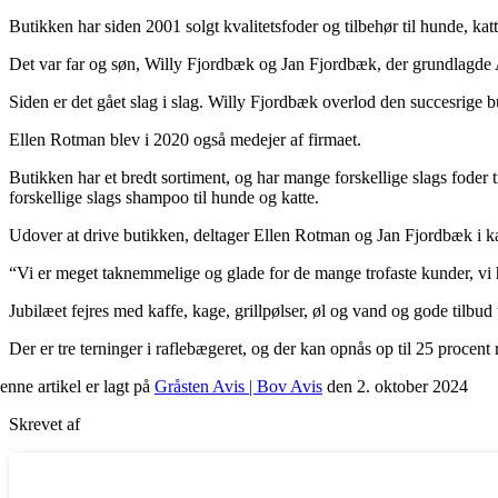
Butikken har siden 2001 solgt kvalitetsfoder og tilbehør til hunde, kat
Det var far og søn, Willy Fjordbæk og Jan Fjordbæk, der grundlagde 
Siden er det gået slag i slag. Willy Fjordbæk overlod den succesrige b
Ellen Rotman blev i 2020 også medejer af firmaet.
Butikken har et bredt sortiment, og har mange forskellige slags foder
forskellige slags shampoo til hunde og katte.
Udover at drive butikken, deltager Ellen Rotman og Jan Fjordbæk i kat
“Vi er meget taknemmelige og glade for de mange trofaste kunder, vi
Jubilæet fejres med kaffe, kage, grillpølser, øl og vand og gode tilbud
Der er tre terninger i raflebægeret, og der kan opnås op til 25 procent 
enne artikel er lagt på
Gråsten Avis | Bov Avis
den 2. oktober 2024
Skrevet af