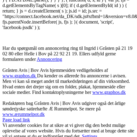
d.getElementsByTagName( s )[0]; if ( d.getElementById( id ) ) {
return; } js = d.createElement( s ); js.id = id; js.src =
"https://connect.facebook.net/da_DK/sdk.js#xfbml=1&version=v8
fjs.parentNode.insertBefore( js, fjs ); }( document, 'script',
'facebook-jssdk' ) );
Har du spørgsmål om annoncering ring til Ingrid i Gråsten på 21 19
02 80 ‬eller Helle i Bov på 22 92 21 19‬. Ellers udfyld gerne
formularen under
Annoncering
Gråsten Avis | Bov Avis hjemmesiden vedligeholdes af
www.graphos.dk
Du kender os allerede fra annoncerne i avisen.
Men vi kan så meget andet til markedsføringen af din virksomhed.
Hvad enten det drejer sig om en folder, plakat, hjemmeside eller
sociale medier. Find kontaktoplysningerne her
www.graphos.dk
Redaktøren bag Gråsten Avis | Bov Avis udgiver også det årlige
sønderjyske satirehæfte Æ Rummelpot. Se mere på
www.ærummelpot.dk
Facebook
Facebook
Facebook
Facebook
Instagram
Instagram
Instagram
LinkedIn
Page load link
Vi anvender cookies for at sikre at vi giver dig den bedst mulige
oplevelse af vores website. Hvis du fortsætter med at bruge dette site
vil vi antage at du er indforstået med det.
Settings