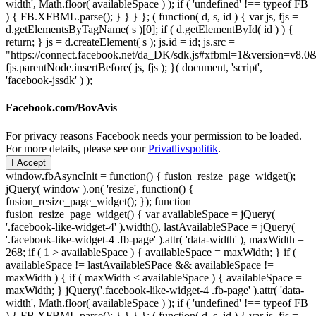
width', Math.floor( availableSpace ) ); if ( 'undefined' !== typeof FB
) { FB.XFBML.parse(); } } } }; ( function( d, s, id ) { var js, fjs =
d.getElementsByTagName( s )[0]; if ( d.getElementById( id ) ) {
return; } js = d.createElement( s ); js.id = id; js.src =
"https://connect.facebook.net/da_DK/sdk.js#xfbml=1&version=v8
fjs.parentNode.insertBefore( js, fjs ); }( document, 'script',
'facebook-jssdk' ) );
Facebook.com/BovAvis
For privacy reasons Facebook needs your permission to be loaded.
For more details, please see our
Privatlivspolitik
.
I Accept
window.fbAsyncInit = function() { fusion_resize_page_widget();
jQuery( window ).on( 'resize', function() {
fusion_resize_page_widget(); }); function
fusion_resize_page_widget() { var availableSpace = jQuery(
'.facebook-like-widget-4' ).width(), lastAvailableSPace = jQuery(
'.facebook-like-widget-4 .fb-page' ).attr( 'data-width' ), maxWidth =
268; if ( 1 > availableSpace ) { availableSpace = maxWidth; } if (
availableSpace != lastAvailableSPace && availableSpace !=
maxWidth ) { if ( maxWidth < availableSpace ) { availableSpace =
maxWidth; } jQuery('.facebook-like-widget-4 .fb-page' ).attr( 'data-
width', Math.floor( availableSpace ) ); if ( 'undefined' !== typeof FB
) { FB.XFBML.parse(); } } } }; ( function( d, s, id ) { var js, fjs =