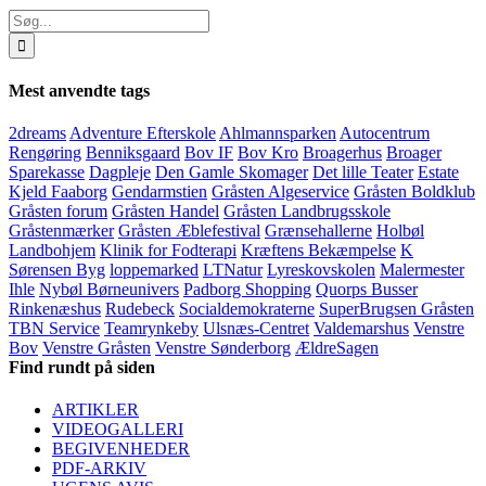
Søg
efter:
Mest anvendte tags
2dreams
Adventure Efterskole
Ahlmannsparken
Autocentrum
Rengøring
Benniksgaard
Bov IF
Bov Kro
Broagerhus
Broager
Sparekasse
Dagpleje
Den Gamle Skomager
Det lille Teater
Estate
Kjeld Faaborg
Gendarmstien
Gråsten Algeservice
Gråsten Boldklub
Gråsten forum
Gråsten Handel
Gråsten Landbrugsskole
Gråstenmærker
Gråsten Æblefestival
Grænsehallerne
Holbøl
Landbohjem
Klinik for Fodterapi
Kræftens Bekæmpelse
K
Sørensen Byg
loppemarked
LTNatur
Lyreskovskolen
Malermester
Ihle
Nybøl Børneunivers
Padborg Shopping
Quorps Busser
Rinkenæshus
Rudebeck
Socialdemokraterne
SuperBrugsen Gråsten
TBN Service
Teamrynkeby
Ulsnæs-Centret
Valdemarshus
Venstre
Bov
Venstre Gråsten
Venstre Sønderborg
ÆldreSagen
Find rundt på siden
ARTIKLER
VIDEOGALLERI
BEGIVENHEDER
PDF-ARKIV