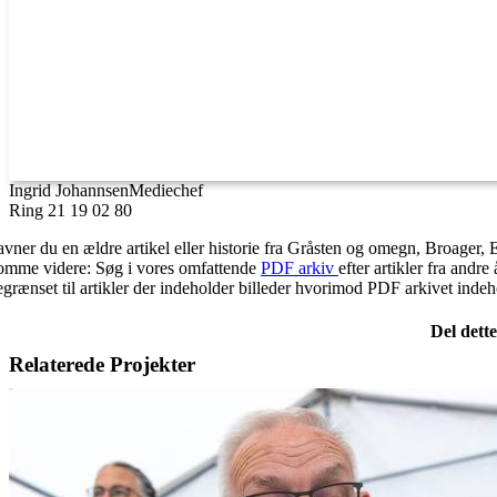
Ingrid Johannsen
Mediechef
Ring 21 19 02 80
avner du en ældre artikel eller historie fra Gråsten og omegn, Broager, 
omme videre: Søg i vores omfattende
PDF arkiv
efter artikler fra and
egrænset til artikler der indeholder billeder hvorimod PDF arkivet indehol
Del dett
Facebook
X
LinkedIn
E-
Relaterede Projekter
mail