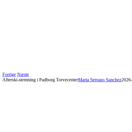
Forrige
Næste
Afterski-stemning i Padborg Torvecenter
Marta Serrano Sanchez
2026