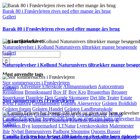
mail
Barak 80 i Frøslevlejren rives ned efter mange års brug
Galleri
Barak 80 i Frøslevlejren rives ned efter mange års brug
Søg i artikelarkivet
Naturoplevelser i Kollund Naturunivers tiltrækker mange besøgende
Galleri
Søg
efter:
Naturoplevelser i Kollund Naturunivers tiltrækker mange besøg
Mest anvendte tags
Stor sommersucces i Frøslevlejren
2dreams
Adventure Efterskole
Ahlmannsparken
Autocentrum
Galleri
Rengøring
Benniksgaard
Bov IF
Bov Kro
Broagerhus
Broager
Sparekasse
Dagpleje
Den Gamle Skomager
Det lille Teater
Estate
Stor sommersucces i Frøslevlejren
Kjeld Faaborg
Gendarmstien
Gråsten Algeservice
Gråsten Boldklub
Gråsten forum
Gråsten Handel
Gråsten Landbrugsskole
Gråstenmærker
Gråsten Æblefestival
Grænsehallerne
Holbøl
Camilla Eriksen har besøgt 100 lande og givet sine børn oplevelser for
Landbohjem
Klinik for Fodterapi
Kræftens Bekæmpelse
K
Galleri
Sørensen Byg
loppemarked
LTNatur
Lyreskovskolen
Malermester
Ihle
Nybøl Børneunivers
Padborg Shopping
Quorps Busser
Camilla Eriksen har besøgt 100 lande og givet sine børn oplevelser
Rinkenæshus
Rudebeck
Socialdemokraterne
SuperBrugsen Gråsten