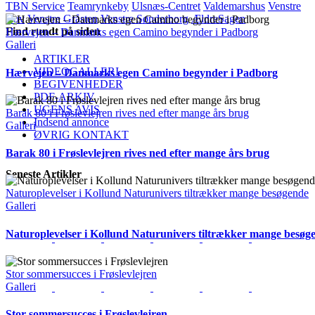
TBN Service
Teamrynkeby
Ulsnæs-Centret
Valdemarshus
Venstre
Bov
Venstre Gråsten
Venstre Sønderborg
ÆldreSagen
Find rundt på siden
Hærvejen – Danmarks egen Camino begynder i Padborg
Galleri
ARTIKLER
VIDEOGALLERI
Hærvejen – Danmarks egen Camino begynder i Padborg
BEGIVENHEDER
PDF-ARKIV
UGENS AVIS
Barak 80 i Frøslevlejren rives ned efter mange års brug
Indsend annonce
Galleri
ØVRIG KONTAKT
Barak 80 i Frøslevlejren rives ned efter mange års brug
Seneste Artikler
Naturoplevelser i Kollund Naturunivers tiltrækker mange besøgende
Galleri
Naturoplevelser i Kollund Naturunivers tiltrækker mange besøg
Stor sommersucces i Frøslevlejren
Galleri
Stor sommersucces i Frøslevlejren