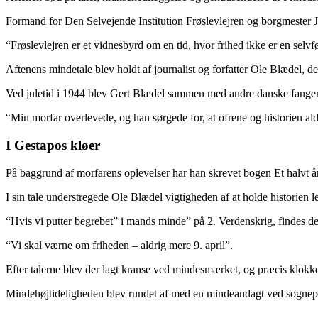
Formand for Den Selv­ejende Institution Frøslev­lejren og borgmester J
“Frøslevlejren er et vidnesbyrd om en tid, hvor frihed ikke er en selvf
Aftenens mindetale blev holdt af journalist og forfatter Ole Blædel, 
Ved juletid i 1944 blev Gert Blædel sammen med andre danske fanger d
“Min morfar overlevede, og han sørgede for, at ofrene og historien aldri
I Gestapos kløer
På baggrund af morfarens oplevelser har han skrevet bogen Et halvt år
I sin tale understregede Ole Blædel vigtigheden af at holde historien
“Hvis vi putter begrebet” i mands minde” på 2. Verdens­krig, findes de f
“Vi skal værne om friheden – aldrig mere 9. april”.
Efter talerne blev der lagt kranse ved mindesmærket, og præcis klok
Mindehøjtideligheden blev rundet af med en minde­andagt ved sognep