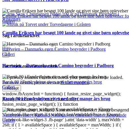
Camilla Eriksen har besøgt 100 lande og givet sine børn oplevelser for
Galleri
Camilla Eriksen har besøgt 100 lande og givet sine børn oplevelser
Søg i artikelarkivet
Søg
Hærvejen – Danmarks egen Camino begynder i Padborg
efter:
Galleri
Hærvejen – Danmarks egen Camino begynder i Padborg
Facebook.com/GraastenAvis
For privacy reasons Facebook needs your permission to be loaded.
Barak 80 i Frøslevlejren rives ned efter mange års brug
For more details, please see our
Privatlivspolitik
.
Galleri
I Accept
window.fbAsyncInit = function() { fusion_resize_page_widget();
Barak 80 i Frøslevlejren rives ned efter mange års brug
jQuery( window ).on( 'resize', function() {
fusion_resize_page_widget(); }); function
fusion_resize_page_widget() { var availableSpace = jQuery(
'.facebook-like-widget-3' ).width(), lastAvailableSPace = jQuery(
Naturoplevelser i Kollund Naturunivers tiltrækker mange besøgende
'.facebook-like-widget-3 .fb-page' ).attr( 'data-width' ), maxWidth =
Galleri
268; if ( 1 > availableSpace ) { availableSpace = maxWidth; } if (