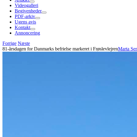
Videogalleri
Begivenheder
PDF-arkiv
Ugens avis
Kontakt
Annoncering
Forrige
Næste
81-årsdagen for Danmarks befrielse markeret i Frøslevlejren
Marta Se