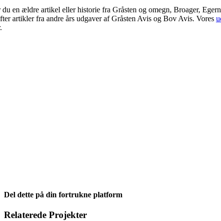
 du en ældre artikel eller historie fra Gråsten og omegn, Broager, Eger
fter artikler fra andre års udgaver af Gråsten Avis og Bov Avis. Vores
u
.
Del dette på din fortrukne platform
Facebook
X
LinkedIn
E-
Relaterede Projekter