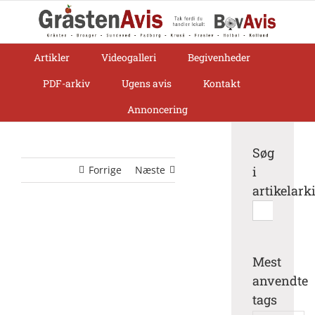
Skip
to
content
Artikler
Videogalleri
Begivenheder
PDF-arkiv
Ugens avis
Kontakt
Annoncering
Søg
Forrige
Næste
i
artikelark
Søg
efter:
Mest
anvendte
tags