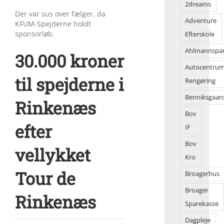
2dreams
Der var sus over fælger, da
Adventure
KFUM-Spejderne holdt
sponsorløb.
Efterskole
Ahlmannspa
30.000 kroner
Autocentru
til spejderne i
Rengøring
Benniksgaar
Rinkenæs
Bov
efter
IF
Bov
vellykket
Kro
Tour de
Broagerhus
Broager
Rinkenæs
Sparekasse
Dagpleje