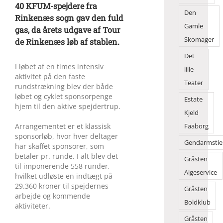
40 KFUM-spejdere fra
Den
Rinkenæs sogn gav den fuld
Gamle
gas, da årets udgave af Tour
Skomager
de Rinkenæs løb af stablen.
Det
I løbet af en times intensiv
lille
aktivitet på den faste
Teater
rundstrækning blev der både
løbet og cyklet sponsorpenge
Estate
hjem til den aktive spejdertrup.
Kjeld
Arrangementet er et klassisk
Faaborg
sponsorløb, hvor hver deltager
Gendarmstie
har skaffet sponsorer, som
betaler pr. runde. I alt blev det
Gråsten
til imponerende 558 runder,
Algeservice
hvilket udløste en indtægt på
29.360 kroner til spejdernes
Gråsten
arbejde og kommende
Boldklub
aktiviteter.
Gråsten