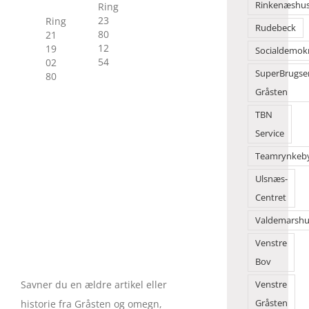
Rinkenæshu
Ring
23
Ring
Rudebeck
80
21
12
19
Socialdemok
54
02
SuperBrugse
80
Gråsten
TBN
Service
Teamrynkeb
Ulsnæs-
Centret
Valdemarshu
Venstre
Bov
Savner du en ældre artikel eller
Venstre
Gråsten
historie fra Gråsten og omegn,