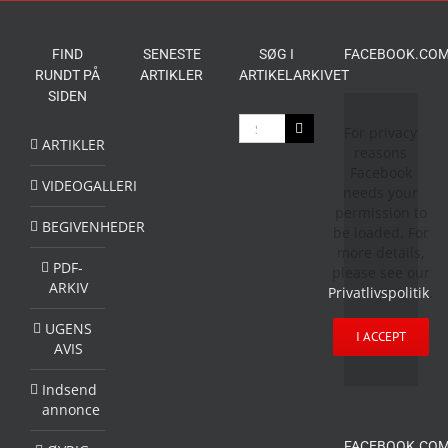
folkefest
FIND
SENESTE
SØG I
FACEBOOK.COM
RUNDT PÅ
ARTIKLER
ARTIKELARKIVET
SIDEN
Søg
For privacy
efter:
ARTIKLER
reasons
Facebook
VIDEOGALLERI
needs your
permission to
BEGIVENHEDER
be loaded. For
more details,
PDF-
please see our
ARKIV
Privatlivspolitik
.
UGENS
I ACCEPT
AVIS
Indsend
annonce
FACEBOOK.COM