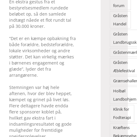
En ekstra gestus fra et
forum
bestyrelsesmedlem rundede
beløbet op, så den samlede
Gråsten
indtægt nåede et flot rundt tal
Handel
på 30.000 kroner.
Gråsten
“Det er en kæmpe opbakning fra
Landbrugssk
både forældre, bedsteforældre,
lokale virksomheder og andre
Gråstenmær
støtter. Det kan virkelig mærkes
i børnenes engagement og
Gråsten
glæde”, lyder det fra
Æblefestival
arrangørerne.
Grænsehalle
Stemningen var høj hele
Holbøl
aftenen, hvor der blev heppet,
kæmpet og grinet på livet løs.
Landbohjem
Flere deltagere havde endda
Klinik for
flere sponsorer koblet på,
hvilket gav ekstra fart i
Fodterapi
indsamlingsresultatet og gode
Kræftens
muligheder for fremtidige
spejderoplevelser.
Bekæmpelse