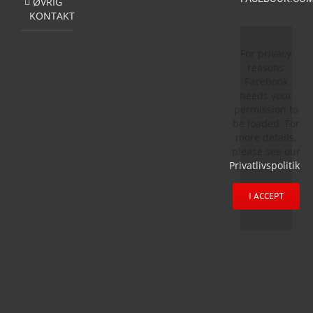
ØVRIG
KONTAKT
For privacy
reasons
Facebook
needs your
permission to
be loaded. For
more details,
please see our
Privatlivspolitik
.
I ACCEPT