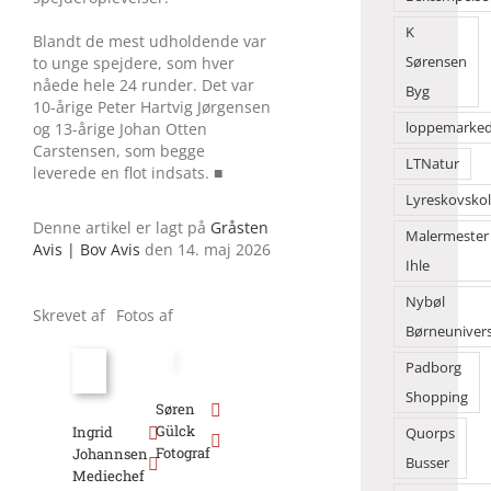
K
Blandt de mest udholdende var
to unge spejdere, som hver
Sørensen
nåede hele 24 runder. Det var
Byg
10-årige Peter Hartvig Jørgensen
og 13-årige Johan Otten
loppemarke
Carstensen, som begge
LTNatur
leverede en flot indsats. ■
Lyreskovsko
Denne artikel er lagt på
Gråsten
Malermester
Avis | Bov Avis
den 14. maj 2026
Ihle
Nybøl
Skrevet af
Fotos af
Børneuniver
Padborg
Shopping
Søren
Gülck
Ingrid
Quorps
Fotograf
Johannsen
Busser
Mediechef