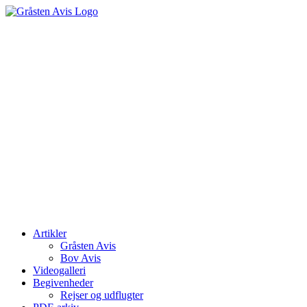
Skip
to
content
Artikler
Gråsten Avis
Bov Avis
Videogalleri
Begivenheder
Rejser og udflugter