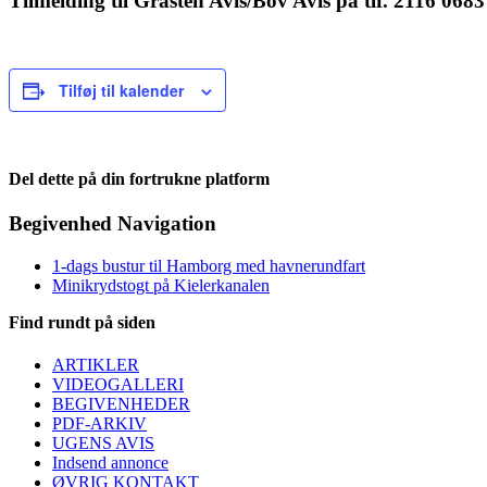
Tilmelding til Gråsten Avis/Bov Avis på tlf. 2116 0683
Tilføj til kalender
Del dette på din fortrukne platform
Facebook
X
LinkedIn
E-
Begivenhed Navigation
mail
1-dags bustur til Hamborg med havnerundfart
Minikrydstogt på Kielerkanalen
Find rundt på siden
ARTIKLER
VIDEOGALLERI
BEGIVENHEDER
PDF-ARKIV
UGENS AVIS
Indsend annonce
ØVRIG KONTAKT