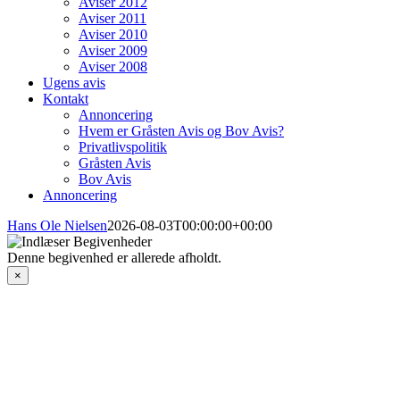
Aviser 2012
Aviser 2011
Aviser 2010
Aviser 2009
Aviser 2008
Ugens avis
Kontakt
Annoncering
Hvem er Gråsten Avis og Bov Avis?
Privatlivspolitik
Gråsten Avis
Bov Avis
Annoncering
Hans Ole Nielsen
2026-08-03T00:00:00+00:00
Denne begivenhed er allerede afholdt.
×