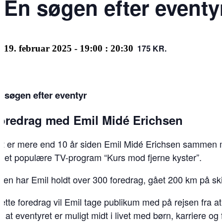
En søgen efter eventy
175 KR.
19. februar 2025 - 19:00
:
20:30
 søgen efter eventyr
oredrag med Emil Midé Erichsen
t er mere end 10 år siden Emil Midé Erichsen sammen me
l det populære TV-program “Kurs mod fjerne kyster”.
den har Emil holdt over 300 foredrag, gået 200 km på ski
dette foredrag vil Emil tage publikum med på rejsen fra a
, at eventyret er muligt midt i livet med børn, karriere og f