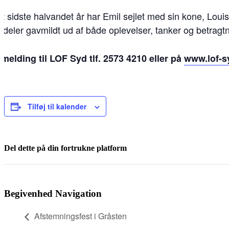
t sidste halvandet år har Emil sejlet med sin kone, Loui
 deler gavmildt ud af både oplevelser, tanker og betragtn
lmelding til LOF Syd tlf. 2573 4210 eller på
www.lof-s
Tilføj til kalender
Del dette på din fortrukne platform
Facebook
X
LinkedIn
E-
mail
Begivenhed Navigation
Afstemningsfest i Gråsten