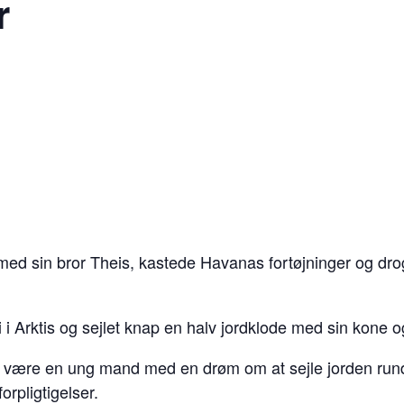
r
d sin bror Theis, kastede Havanas fortøjninger og drog 
 i Arktis og sejlet knap en halv jordklode med sin kone 
t være en ung mand med en drøm om at sejle jorden rundt ti
orpligtigelser.