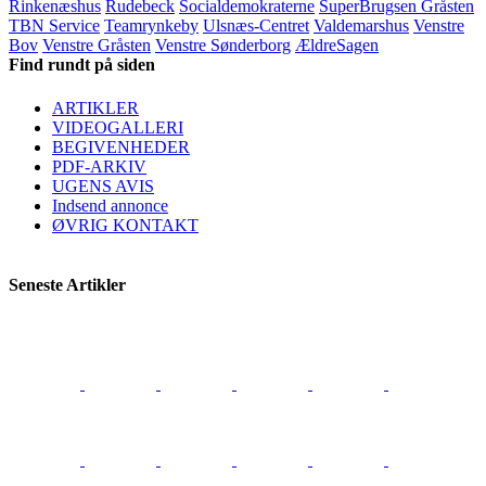
Rinkenæshus
Rudebeck
Socialdemokraterne
SuperBrugsen Gråsten
TBN Service
Teamrynkeby
Ulsnæs-Centret
Valdemarshus
Venstre
Bov
Venstre Gråsten
Venstre Sønderborg
ÆldreSagen
Find rundt på siden
ARTIKLER
VIDEOGALLERI
BEGIVENHEDER
PDF-ARKIV
UGENS AVIS
Indsend annonce
ØVRIG KONTAKT
Seneste Artikler