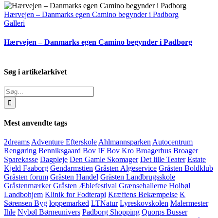
Hærvejen – Danmarks egen Camino begynder i Padborg
Galleri
Hærvejen – Danmarks egen Camino begynder i Padborg
Søg i artikelarkivet
Søg
efter:
Mest anvendte tags
2dreams
Adventure Efterskole
Ahlmannsparken
Autocentrum
Rengøring
Benniksgaard
Bov IF
Bov Kro
Broagerhus
Broager
Sparekasse
Dagpleje
Den Gamle Skomager
Det lille Teater
Estate
Kjeld Faaborg
Gendarmstien
Gråsten Algeservice
Gråsten Boldklub
Gråsten forum
Gråsten Handel
Gråsten Landbrugsskole
Gråstenmærker
Gråsten Æblefestival
Grænsehallerne
Holbøl
Landbohjem
Klinik for Fodterapi
Kræftens Bekæmpelse
K
Sørensen Byg
loppemarked
LTNatur
Lyreskovskolen
Malermester
Ihle
Nybøl Børneunivers
Padborg Shopping
Quorps Busser