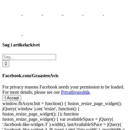
Søg i artikelarkivet
Søg
efter:
Facebook.com/GraastenAvis
For privacy reasons Facebook needs your permission to be loaded.
For more details, please see our
Privatlivspolitik
.
I Accept
window.fbAsyncInit = function() { fusion_resize_page_widget();
jQuery( window ).on( 'resize', function() {
fusion_resize_page_widget(); }); function
fusion_resize_page_widget() { var availableSpace = jQuery(
'.facebook-like-widget-3' ).width(), lastAvailableSPace = jQuery(
'.facebook-like-widget-3 .fb-page' ).attr( 'data-width' ), maxWidth =