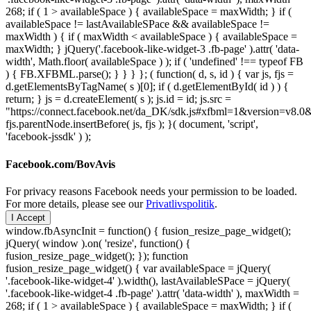
268; if ( 1 > availableSpace ) { availableSpace = maxWidth; } if (
availableSpace != lastAvailableSPace && availableSpace !=
maxWidth ) { if ( maxWidth < availableSpace ) { availableSpace =
maxWidth; } jQuery('.facebook-like-widget-3 .fb-page' ).attr( 'data-
width', Math.floor( availableSpace ) ); if ( 'undefined' !== typeof FB
) { FB.XFBML.parse(); } } } }; ( function( d, s, id ) { var js, fjs =
d.getElementsByTagName( s )[0]; if ( d.getElementById( id ) ) {
return; } js = d.createElement( s ); js.id = id; js.src =
"https://connect.facebook.net/da_DK/sdk.js#xfbml=1&version=v8
fjs.parentNode.insertBefore( js, fjs ); }( document, 'script',
'facebook-jssdk' ) );
Facebook.com/BovAvis
For privacy reasons Facebook needs your permission to be loaded.
For more details, please see our
Privatlivspolitik
.
I Accept
window.fbAsyncInit = function() { fusion_resize_page_widget();
jQuery( window ).on( 'resize', function() {
fusion_resize_page_widget(); }); function
fusion_resize_page_widget() { var availableSpace = jQuery(
'.facebook-like-widget-4' ).width(), lastAvailableSPace = jQuery(
'.facebook-like-widget-4 .fb-page' ).attr( 'data-width' ), maxWidth =
268; if ( 1 > availableSpace ) { availableSpace = maxWidth; } if (