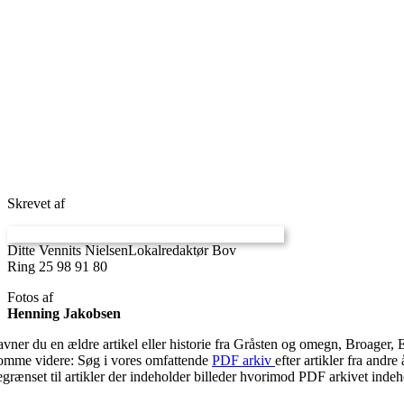
Skrevet af
Ditte Vennits Nielsen
Lokalredaktør Bov
Ring 25 98 91 80
Fotos af
Henning Jakobsen
avner du en ældre artikel eller historie fra Gråsten og omegn, Broager, 
omme videre: Søg i vores omfattende
PDF arkiv
efter artikler fra and
egrænset til artikler der indeholder billeder hvorimod PDF arkivet indehol