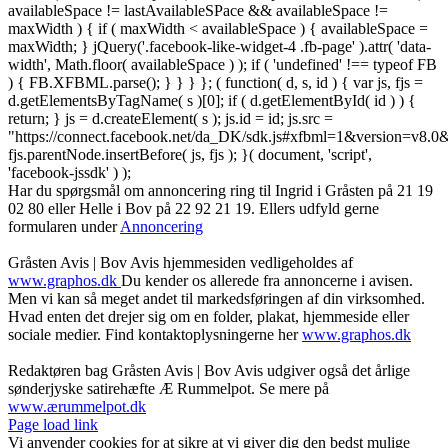
availableSpace != lastAvailableSPace && availableSpace !=
maxWidth ) { if ( maxWidth < availableSpace ) { availableSpace =
maxWidth; } jQuery('.facebook-like-widget-4 .fb-page' ).attr( 'data-
width', Math.floor( availableSpace ) ); if ( 'undefined' !== typeof FB
) { FB.XFBML.parse(); } } } }; ( function( d, s, id ) { var js, fjs =
d.getElementsByTagName( s )[0]; if ( d.getElementById( id ) ) {
return; } js = d.createElement( s ); js.id = id; js.src =
"https://connect.facebook.net/da_DK/sdk.js#xfbml=1&version=v8
fjs.parentNode.insertBefore( js, fjs ); }( document, 'script',
'facebook-jssdk' ) );
Har du spørgsmål om annoncering ring til Ingrid i Gråsten på 21 19
02 80 ‬eller Helle i Bov på 22 92 21 19‬. Ellers udfyld gerne
formularen under
Annoncering
Gråsten Avis | Bov Avis hjemmesiden vedligeholdes af
www.graphos.dk
Du kender os allerede fra annoncerne i avisen.
Men vi kan så meget andet til markedsføringen af din virksomhed.
Hvad enten det drejer sig om en folder, plakat, hjemmeside eller
sociale medier. Find kontaktoplysningerne her
www.graphos.dk
Redaktøren bag Gråsten Avis | Bov Avis udgiver også det årlige
sønderjyske satirehæfte Æ Rummelpot. Se mere på
www.ærummelpot.dk
Facebook
Facebook
Facebook
Facebook
Instagram
Instagram
Instagram
LinkedIn
Page load link
Vi anvender cookies for at sikre at vi giver dig den bedst mulige