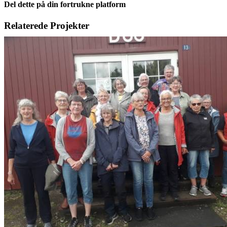
Del dette på din fortrukne platform
Facebook
X
LinkedIn
E-
Relaterede Projekter
mail