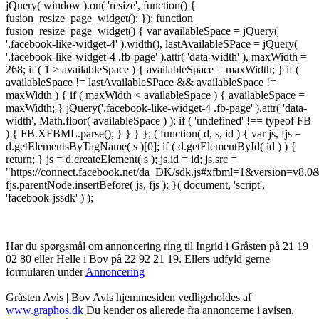
jQuery( window ).on( 'resize', function() {
fusion_resize_page_widget(); }); function
fusion_resize_page_widget() { var availableSpace = jQuery(
'.facebook-like-widget-4' ).width(), lastAvailableSPace = jQuery(
'.facebook-like-widget-4 .fb-page' ).attr( 'data-width' ), maxWidth =
268; if ( 1 > availableSpace ) { availableSpace = maxWidth; } if (
availableSpace != lastAvailableSPace && availableSpace !=
maxWidth ) { if ( maxWidth < availableSpace ) { availableSpace =
maxWidth; } jQuery('.facebook-like-widget-4 .fb-page' ).attr( 'data-
width', Math.floor( availableSpace ) ); if ( 'undefined' !== typeof FB
) { FB.XFBML.parse(); } } } }; ( function( d, s, id ) { var js, fjs =
d.getElementsByTagName( s )[0]; if ( d.getElementById( id ) ) {
return; } js = d.createElement( s ); js.id = id; js.src =
"https://connect.facebook.net/da_DK/sdk.js#xfbml=1&version=v8
fjs.parentNode.insertBefore( js, fjs ); }( document, 'script',
'facebook-jssdk' ) );
Har du spørgsmål om annoncering ring til Ingrid i Gråsten på 21 19
02 80 ‬eller Helle i Bov på 22 92 21 19‬. Ellers udfyld gerne
formularen under
Annoncering
Gråsten Avis | Bov Avis hjemmesiden vedligeholdes af
www.graphos.dk
Du kender os allerede fra annoncerne i avisen.