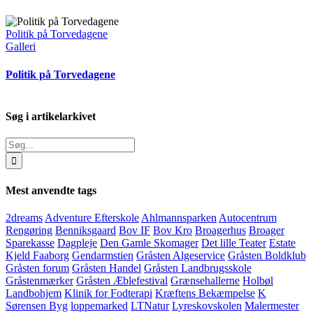
Politik på Torvedagene
Galleri
Politik på Torvedagene
Søg i artikelarkivet
Søg
efter:
Mest anvendte tags
2dreams
Adventure Efterskole
Ahlmannsparken
Autocentrum
Rengøring
Benniksgaard
Bov IF
Bov Kro
Broagerhus
Broager
Sparekasse
Dagpleje
Den Gamle Skomager
Det lille Teater
Estate
Kjeld Faaborg
Gendarmstien
Gråsten Algeservice
Gråsten Boldklub
Gråsten forum
Gråsten Handel
Gråsten Landbrugsskole
Gråstenmærker
Gråsten Æblefestival
Grænsehallerne
Holbøl
Landbohjem
Klinik for Fodterapi
Kræftens Bekæmpelse
K
Sørensen Byg
loppemarked
LTNatur
Lyreskovskolen
Malermester