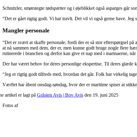
Schnitzler, smørstegte rødspætter og i øjeblikket også asparges går s
“Det er gået rigtig godt. Vi har travlt. Det vil vi også gerne have. Jeg
Mangler personale
“Det er svært at skaffe personale, fordi der er så stor efterspørgsel på
at nå sammen med dem, der er, men kunne godt bruge nogle flere hænder. 
rutinerede i branchen og derfor kan give et nap med i marinaerne, når
Der har været behov for deres personlige ekspertise. Til deres glæde k
“Jeg er rigtig godt tilfreds med, hvordan det går. Folk har virkelig tag
Værftet har åbent onsdag-søndag, hvor der er maritime spiser at stikke 
e artikel er lagt på
Gråsten Avis | Bov Avis
den 19. juni 2025
Fotos af