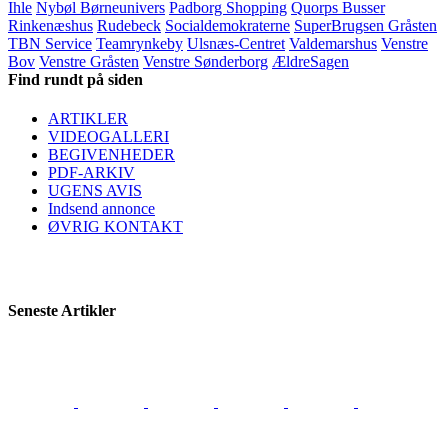
Ihle
Nybøl Børneunivers
Padborg Shopping
Quorps Busser
Rinkenæshus
Rudebeck
Socialdemokraterne
SuperBrugsen Gråsten
TBN Service
Teamrynkeby
Ulsnæs-Centret
Valdemarshus
Venstre
Bov
Venstre Gråsten
Venstre Sønderborg
ÆldreSagen
Find rundt på siden
ARTIKLER
VIDEOGALLERI
BEGIVENHEDER
PDF-ARKIV
UGENS AVIS
Indsend annonce
ØVRIG KONTAKT
Seneste Artikler