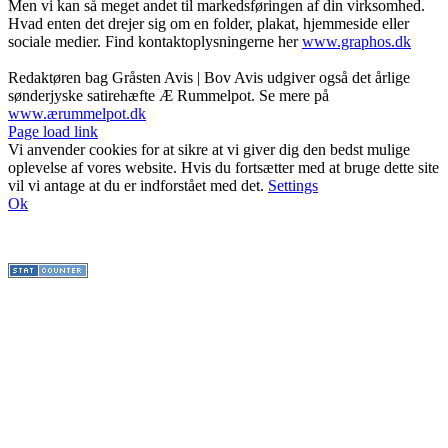
Men vi kan så meget andet til markedsføringen af din virksomhed.
Hvad enten det drejer sig om en folder, plakat, hjemmeside eller
sociale medier. Find kontaktoplysningerne her
www.graphos.dk
Redaktøren bag Gråsten Avis | Bov Avis udgiver også det årlige
sønderjyske satirehæfte Æ Rummelpot. Se mere på
www.ærummelpot.dk
Facebook
Facebook
Facebook
Facebook
Instagram
Instagram
Instagram
LinkedIn
Page load link
Vi anvender cookies for at sikre at vi giver dig den bedst mulige
oplevelse af vores website. Hvis du fortsætter med at bruge dette site
vil vi antage at du er indforstået med det.
Settings
Ok
Go
to
Top