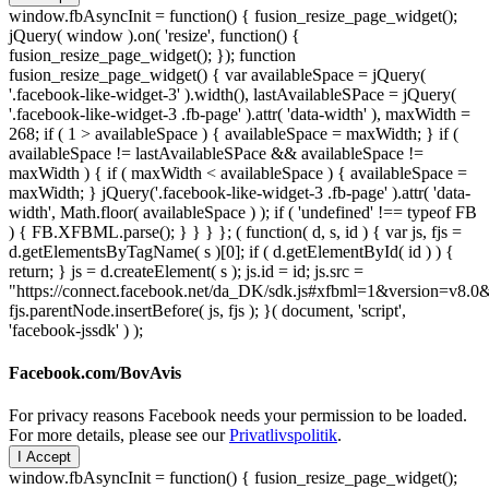
window.fbAsyncInit = function() { fusion_resize_page_widget();
jQuery( window ).on( 'resize', function() {
fusion_resize_page_widget(); }); function
fusion_resize_page_widget() { var availableSpace = jQuery(
'.facebook-like-widget-3' ).width(), lastAvailableSPace = jQuery(
'.facebook-like-widget-3 .fb-page' ).attr( 'data-width' ), maxWidth =
268; if ( 1 > availableSpace ) { availableSpace = maxWidth; } if (
availableSpace != lastAvailableSPace && availableSpace !=
maxWidth ) { if ( maxWidth < availableSpace ) { availableSpace =
maxWidth; } jQuery('.facebook-like-widget-3 .fb-page' ).attr( 'data-
width', Math.floor( availableSpace ) ); if ( 'undefined' !== typeof FB
) { FB.XFBML.parse(); } } } }; ( function( d, s, id ) { var js, fjs =
d.getElementsByTagName( s )[0]; if ( d.getElementById( id ) ) {
return; } js = d.createElement( s ); js.id = id; js.src =
"https://connect.facebook.net/da_DK/sdk.js#xfbml=1&version=v8
fjs.parentNode.insertBefore( js, fjs ); }( document, 'script',
'facebook-jssdk' ) );
Facebook.com/BovAvis
For privacy reasons Facebook needs your permission to be loaded.
For more details, please see our
Privatlivspolitik
.
I Accept
window.fbAsyncInit = function() { fusion_resize_page_widget();