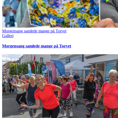
Morgensang samlede mange på Torvet
Galleri
Morgensang samlede mange på Torvet