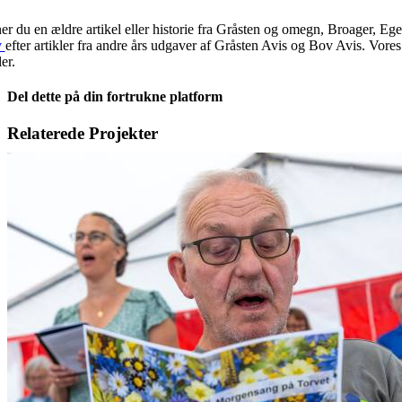
er du en ældre artikel eller historie fra Gråsten og omegn, Broager, Eg
v
efter artikler fra andre års udgaver af Gråsten Avis og Bov Avis. Vore
ler.
Del dette på din fortrukne platform
Facebook
X
LinkedIn
E-
Relaterede Projekter
mail