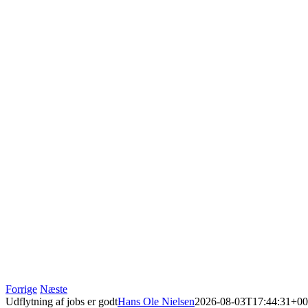
Forrige
Næste
Udflytning af jobs er godt
Hans Ole Nielsen
2026-08-03T17:44:31+00