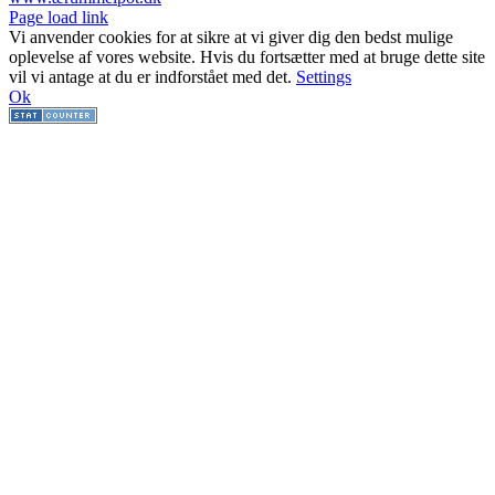
Facebook
Facebook
Facebook
Facebook
Instagram
Instagram
Instagram
LinkedIn
Page load link
Vi anvender cookies for at sikre at vi giver dig den bedst mulige
oplevelse af vores website. Hvis du fortsætter med at bruge dette site
vil vi antage at du er indforstået med det.
Settings
Ok
Go
to
Top