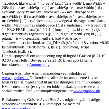
'.facebook-like-widget-4 .fb-page' ).attr( 'data-width' ), maxWidth =
268; if ( 1 > availableSpace ) { availableSpace = maxWidth; } if (
availableSpace != lastAvailableSPace && availableSpace !=
maxWidth ) { if ( maxWidth < availableSpace ) { availableSpace =
maxWidth; } jQuery('.facebook-like-widget-4 .fb-page' ).attr( 'data-
width', Math.floor( availableSpace ) ); if ( 'undefined' !== typeof FB
) { FB.XFBML.parse(); } } } }; ( function( d, s, id ) { var js, fjs =
d.getElementsByTagName( s )[0]; if ( d.getElementById( id ) ) {
return; } js = d.createElement( s ); js.id = id; js.src =
"https://connect.facebook.net/da_DK/sdk.js#xfbml=1&version=v8
fjs.parentNode.insertBefore( js, fjs ); }( document, 'script',
'facebook-jssdk' ) );
Har du spørgsmål om annoncering ring til Ingrid i Gråsten på 21 19
02 80 ‬eller Helle i Bov på 22 92 21 19‬. Ellers udfyld gerne
formularen under
Annoncering
Gråsten Avis | Bov Avis hjemmesiden vedligeholdes af
www.graphos.dk
Du kender os allerede fra annoncerne i avisen.
Men vi kan så meget andet til markedsføringen af din virksomhed.
Hvad enten det drejer sig om en folder, plakat, hjemmeside eller
sociale medier. Find kontaktoplysningerne her
www.graphos.dk
Redaktøren bag Gråsten Avis | Bov Avis udgiver også det årlige
sønderjyske satirehæfte Æ Rummelpot. Se mere på
www.ærummelpot.dk