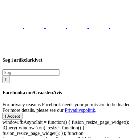
Søg i artikelarkivet
Søg
efter:
Facebook.com/GraastenAvis
For privacy reasons Facebook needs your permission to be loaded.
For more details, please see our
Privatlivspolitik
.
I Accept
window.fbAsyncInit = function() { fusion_resize_page_widget();
jQuery( window ).on( 'resize', function() {
fusion_resize_page_widget(); }); function