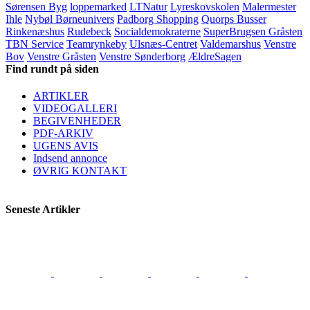
Sørensen Byg
loppemarked
LTNatur
Lyreskovskolen
Malermester
Ihle
Nybøl Børneunivers
Padborg Shopping
Quorps Busser
Rinkenæshus
Rudebeck
Socialdemokraterne
SuperBrugsen Gråsten
TBN Service
Teamrynkeby
Ulsnæs-Centret
Valdemarshus
Venstre
Bov
Venstre Gråsten
Venstre Sønderborg
ÆldreSagen
Find rundt på siden
ARTIKLER
VIDEOGALLERI
BEGIVENHEDER
PDF-ARKIV
UGENS AVIS
Indsend annonce
ØVRIG KONTAKT
Seneste Artikler