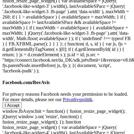
fusion_resize_page_widget() { var availableSpace = jQuery(
'.facebook-like-widget-3' ).width(), lastAvailableSPace = jQuery(
'.facebook-like-widget-3 .fb-page' ).attr( 'data-width' ), maxWidth =
268; if ( 1 > availableSpace ) { availableSpace = maxWidth; } if (
availableSpace != lastAvailableSPace && availableSpace !=
maxWidth ) { if ( maxWidth < availableSpace ) { availableSpace =
maxWidth; } jQuery('.facebook-like-widget-3 .fb-page' ).attr( 'data-
width', Math.floor( availableSpace ) ); if ( 'undefined' !== typeof FB
) { FB.XFBML.parse(); } } } }; ( function( d, s, id ) { var js, fjs =
d.getElementsByTagName( s )[0]; if ( d.getElementById( id ) ) {
return; } js = d.createElement( s ); js.id = id; js.src =
"https://connect.facebook.net/da_DK/sdk.js#xfbml=1&version=v8
fjs.parentNode.insertBefore( js, fjs ); }( document, 'script',
'facebook-jssdk' ) );
Facebook.com/BovAvis
For privacy reasons Facebook needs your permission to be loaded.
For more details, please see our
Privatlivspolitik
.
I Accept
window.fbAsyncInit = function() { fusion_resize_page_widget();
jQuery( window ).on( 'resize', function() {
fusion_resize_page_widget(); }); function
fusion_resize_page_widget() { var availableSpace = jQuery(
'.facebook-like-widget-4' ).width(), lastAvailableSPace = jQuery(