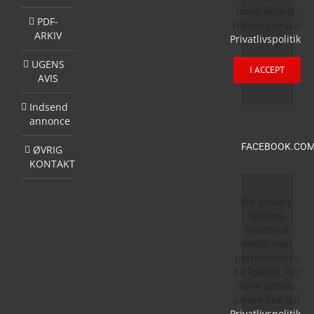
more details,
PDF-
please see our
ARKIV
Privatlivspolitik
.
UGENS
I ACCEPT
AVIS
Indsend
annonce
FACEBOOK.COM
ØVRIG
KONTAKT
For privacy
reasons
Facebook
needs your
permission to
be loaded. For
more details,
please see our
Privatlivspolitik
.