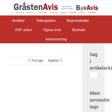
Skip
to
content
Artikler
Videogalleri
Begivenheder
PDF-arkiv
Ugens avis
Kontakt
Annoncering
Søg
Forrige
Næste
i
artikelark
Søg
efter:
Mest
anvendte
tags