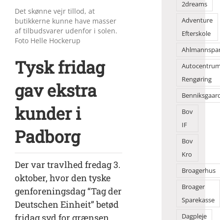
2dreams
Det skønne vejr tillod, at
Adventure
butikkerne kunne have masser
af tilbudsvarer udenfor i solen.
Efterskole
Foto Helle Hockerup
Ahlmannspa
Tysk fridag
Autocentru
Rengøring
gav ekstra
Benniksgaar
kunder i
Bov
IF
Padborg
Bov
Kro
Der var travlhed fredag 3.
Broagerhus
oktober, hvor den tyske
Broager
genforeningsdag “Tag der
Sparekasse
Deutschen Einheit” betød
fridag syd for grænsen.
Dagpleje