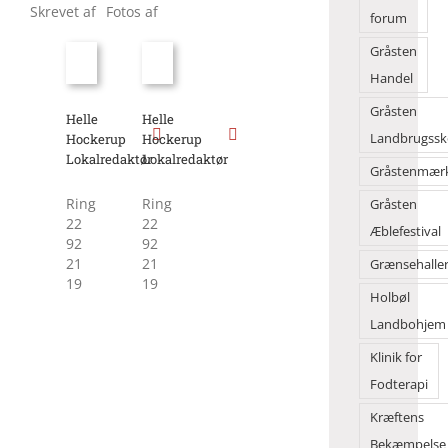
Skrevet af
Fotos af
forum
Gråsten
Handel
Gråsten
Helle
Helle
Hockerup
Hockerup
Landbrugssk
Lokalredaktør
Lokalredaktør
Gråstenmær
Ring
Ring
Gråsten
22
22
Æblefestival
92
92
21
21
Grænsehalle
19
19
Holbøl
Landbohjem
Klinik for
Fodterapi
Kræftens
Bekæmpelse