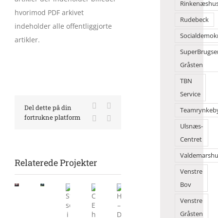
Rinkenæshu
hvorimod PDF arkivet
Rudebeck
indeholder alle offentliggjorte
Socialdemok
artikler.
SuperBrugse
Gråsten
TBN
Service
Facebook
X
Del dette på din
Teamrynkeb
fortrukne platform
LinkedIn
E-
mail
Ulsnæs-
Centret
Valdemarshu
Relaterede Projekter
Barak
Venstre
80
Naturoplevelser
Bov
i
i
Frøslevlejren
Kollund
Venstre
rives
Naturunivers
Camilla
Hærvejen
Stor
Gråsten
ned