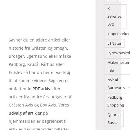
K
Sørensen
Byg
loppemarke
Savner du en ældre artikel eller
LTNatur
historie fra Gråsten og omegn,
Lyreskovsko
Broager, Egernsund eller måske
Malermester
Padborg, Kruså, Fårhus eller
Ihle
Frøslev så har du her et værktøj
Nybøl
til at komme videre: Søg i vores
Børneuniver
omfattende
PDF arkiv
efter
artikler fra andre års udgaver af
Padborg
Gråsten Avis og Bov Avis. Vores
Shopping
udvalg af artikler
på
Quorps
hjemmesiden er begrænset til
Busser
artikler der indeholder billeder