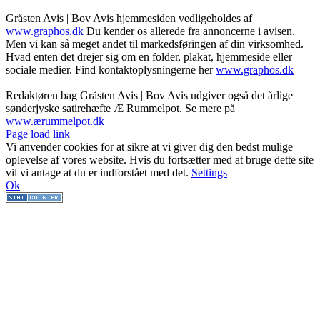
Gråsten Avis | Bov Avis hjemmesiden vedligeholdes af
www.graphos.dk
Du kender os allerede fra annoncerne i avisen.
Men vi kan så meget andet til markedsføringen af din virksomhed.
Hvad enten det drejer sig om en folder, plakat, hjemmeside eller
sociale medier. Find kontaktoplysningerne her
www.graphos.dk
Redaktøren bag Gråsten Avis | Bov Avis udgiver også det årlige
sønderjyske satirehæfte Æ Rummelpot. Se mere på
www.ærummelpot.dk
Facebook
Facebook
Facebook
Facebook
Instagram
Instagram
Instagram
LinkedIn
Page load link
Vi anvender cookies for at sikre at vi giver dig den bedst mulige
oplevelse af vores website. Hvis du fortsætter med at bruge dette site
vil vi antage at du er indforstået med det.
Settings
Ok
Go
to
Top