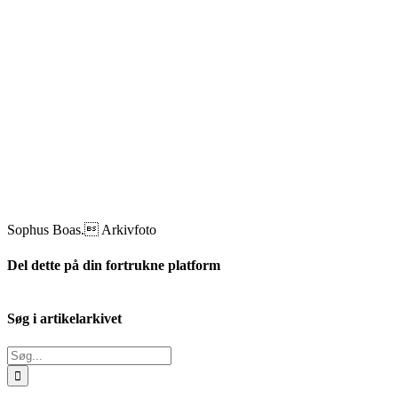
Sophus Boas. Arkivfoto
Del dette på din fortrukne platform
Facebook
X
LinkedIn
E-
mail
Søg i artikelarkivet
Søg
efter: