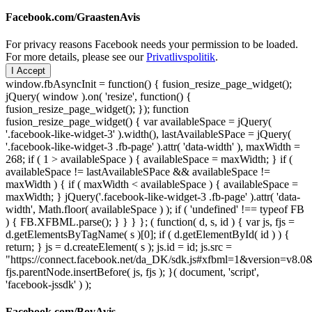
Facebook.com/GraastenAvis
For privacy reasons Facebook needs your permission to be loaded.
For more details, please see our
Privatlivspolitik
.
I Accept
window.fbAsyncInit = function() { fusion_resize_page_widget();
jQuery( window ).on( 'resize', function() {
fusion_resize_page_widget(); }); function
fusion_resize_page_widget() { var availableSpace = jQuery(
'.facebook-like-widget-3' ).width(), lastAvailableSPace = jQuery(
'.facebook-like-widget-3 .fb-page' ).attr( 'data-width' ), maxWidth =
268; if ( 1 > availableSpace ) { availableSpace = maxWidth; } if (
availableSpace != lastAvailableSPace && availableSpace !=
maxWidth ) { if ( maxWidth < availableSpace ) { availableSpace =
maxWidth; } jQuery('.facebook-like-widget-3 .fb-page' ).attr( 'data-
width', Math.floor( availableSpace ) ); if ( 'undefined' !== typeof FB
) { FB.XFBML.parse(); } } } }; ( function( d, s, id ) { var js, fjs =
d.getElementsByTagName( s )[0]; if ( d.getElementById( id ) ) {
return; } js = d.createElement( s ); js.id = id; js.src =
"https://connect.facebook.net/da_DK/sdk.js#xfbml=1&version=v8
fjs.parentNode.insertBefore( js, fjs ); }( document, 'script',
'facebook-jssdk' ) );
Facebook.com/BovAvis