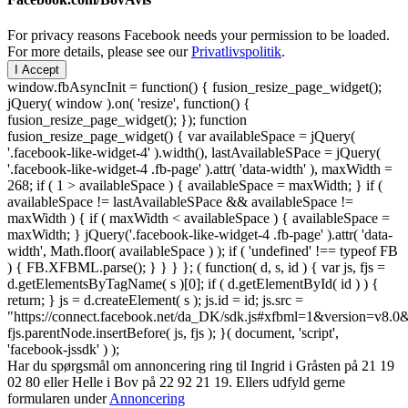
For privacy reasons Facebook needs your permission to be loaded.
For more details, please see our
Privatlivspolitik
.
I Accept
window.fbAsyncInit = function() { fusion_resize_page_widget();
jQuery( window ).on( 'resize', function() {
fusion_resize_page_widget(); }); function
fusion_resize_page_widget() { var availableSpace = jQuery(
'.facebook-like-widget-4' ).width(), lastAvailableSPace = jQuery(
'.facebook-like-widget-4 .fb-page' ).attr( 'data-width' ), maxWidth =
268; if ( 1 > availableSpace ) { availableSpace = maxWidth; } if (
availableSpace != lastAvailableSPace && availableSpace !=
maxWidth ) { if ( maxWidth < availableSpace ) { availableSpace =
maxWidth; } jQuery('.facebook-like-widget-4 .fb-page' ).attr( 'data-
width', Math.floor( availableSpace ) ); if ( 'undefined' !== typeof FB
) { FB.XFBML.parse(); } } } }; ( function( d, s, id ) { var js, fjs =
d.getElementsByTagName( s )[0]; if ( d.getElementById( id ) ) {
return; } js = d.createElement( s ); js.id = id; js.src =
"https://connect.facebook.net/da_DK/sdk.js#xfbml=1&version=v8
fjs.parentNode.insertBefore( js, fjs ); }( document, 'script',
'facebook-jssdk' ) );
Har du spørgsmål om annoncering ring til Ingrid i Gråsten på 21 19
02 80 ‬eller Helle i Bov på 22 92 21 19‬. Ellers udfyld gerne
formularen under
Annoncering