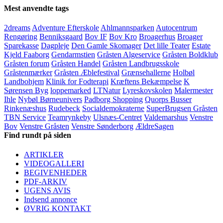
Mest anvendte tags
2dreams
Adventure Efterskole
Ahlmannsparken
Autocentrum
Rengøring
Benniksgaard
Bov IF
Bov Kro
Broagerhus
Broager
Sparekasse
Dagpleje
Den Gamle Skomager
Det lille Teater
Estate
Kjeld Faaborg
Gendarmstien
Gråsten Algeservice
Gråsten Boldklub
Gråsten forum
Gråsten Handel
Gråsten Landbrugsskole
Gråstenmærker
Gråsten Æblefestival
Grænsehallerne
Holbøl
Landbohjem
Klinik for Fodterapi
Kræftens Bekæmpelse
K
Sørensen Byg
loppemarked
LTNatur
Lyreskovskolen
Malermester
Ihle
Nybøl Børneunivers
Padborg Shopping
Quorps Busser
Rinkenæshus
Rudebeck
Socialdemokraterne
SuperBrugsen Gråsten
TBN Service
Teamrynkeby
Ulsnæs-Centret
Valdemarshus
Venstre
Bov
Venstre Gråsten
Venstre Sønderborg
ÆldreSagen
Find rundt på siden
ARTIKLER
VIDEOGALLERI
BEGIVENHEDER
PDF-ARKIV
UGENS AVIS
Indsend annonce
ØVRIG KONTAKT