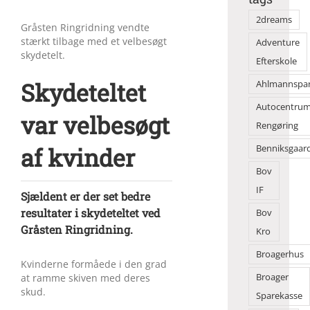
2dreams
Gråsten Ringridning vendte
stærkt tilbage med et velbesøgt
Adventure
skydetelt.
Efterskole
Skydeteltet
Ahlmannspa
Autocentru
var velbesøgt
Rengøring
af kvinder
Benniksgaar
Bov
IF
Sjældent er der set bedre
resultater i skydeteltet ved
Bov
Gråsten Ringridning.
Kro
Broagerhus
Kvinderne formåede i den grad
Broager
at ramme skiven med deres
skud.
Sparekasse