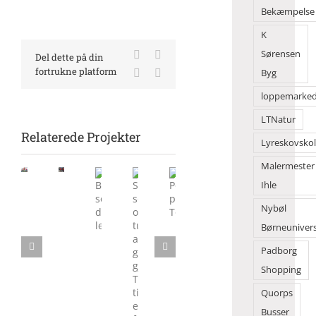
Bekæmpelse
K
Sørensen
Facebook
X
Del dette på din
fortrukne platform
LinkedIn
E-
Byg
mail
loppemarke
LTNatur
Relaterede Projekter
Lyreskovsko
Malermester
Morgensang
Flot
Ihle
samlede
danseshow
mange
Sol,
Nybøl
Børn
Politik
foran
på
sommer
solgte
på
2Dreams
Børneuniver
Torvet
og
deres
Torvedagene
tusindvis
Padborg
legesager
af
Shopping
gæster
gjorde
Quorps
Torvedagene
Busser