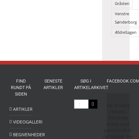
Gråsten
Venstre
Sønderborg
ÆldreSagen
FIND
SENESTE
SØG I
FACEBOOK.COM
RUNDT PÅ
ARTIKLER
ARTIKELARKIVET
SIDEN
Søg
For privacy
efter:
ARTIKLER
reasons
Facebook
VIDEOGALLERI
needs your
permission to
BEGIVENHEDER
be loaded. For