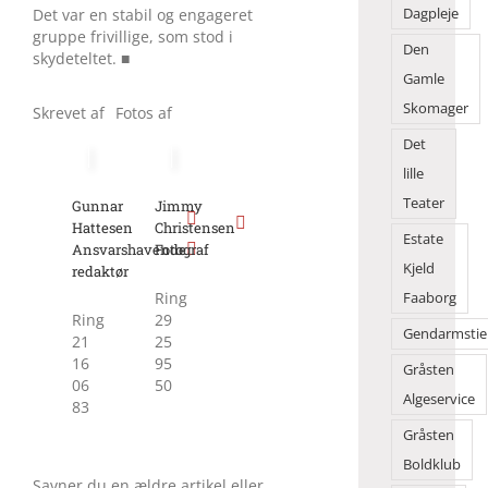
Dagpleje
Det var en stabil og engageret
gruppe frivillige, som stod i
Den
skydeteltet. ■
Gamle
Skomager
Skrevet af
Fotos af
Det
lille
Teater
Gunnar
Jimmy
Hattesen
Christensen
Estate
Ansvarshavende
Fotograf
Kjeld
redaktør
Ring
Faaborg
Ring
29
Gendarmstie
21
25
16
95
Gråsten
06
50
Algeservice
83
Gråsten
Boldklub
Savner du en ældre artikel eller