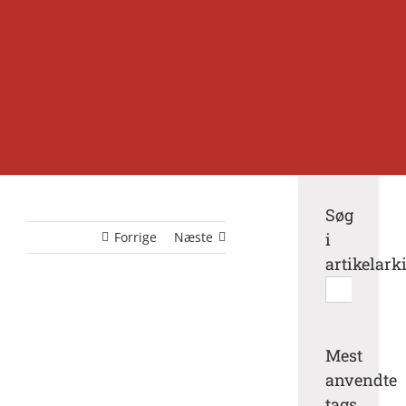
Søg
Forrige
Næste
i
artikelark
Søg
efter:
Mest
anvendte
tags