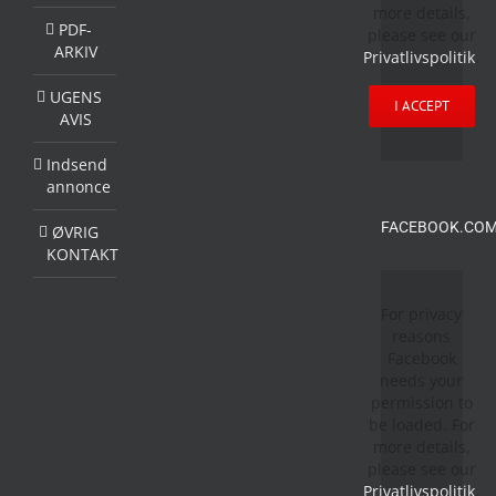
more details,
PDF-
please see our
ARKIV
Privatlivspolitik
.
UGENS
I ACCEPT
AVIS
Indsend
annonce
FACEBOOK.COM
ØVRIG
KONTAKT
For privacy
reasons
Facebook
needs your
permission to
be loaded. For
more details,
please see our
Privatlivspolitik
.