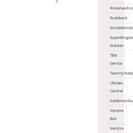
til
en
Rinkenæshu
folkefest
Rudebeck
Socialdemok
SuperBrugse
Gråsten
TBN
Service
Teamrynkeb
Ulsnæs-
Centret
Valdemarshu
Venstre
Bov
Venstre