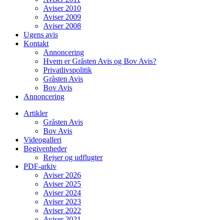
Aviser 2010
Aviser 2009
Aviser 2008
Ugens avis
Kontakt
Annoncering
Hvem er Gråsten Avis og Bov Avis?
Privatlivspolitik
Gråsten Avis
Bov Avis
Annoncering
Artikler
Gråsten Avis
Bov Avis
Videogalleri
Begivenheder
Rejser og udflugter
PDF-arkiv
Aviser 2026
Aviser 2025
Aviser 2024
Aviser 2023
Aviser 2022
Aviser 2021