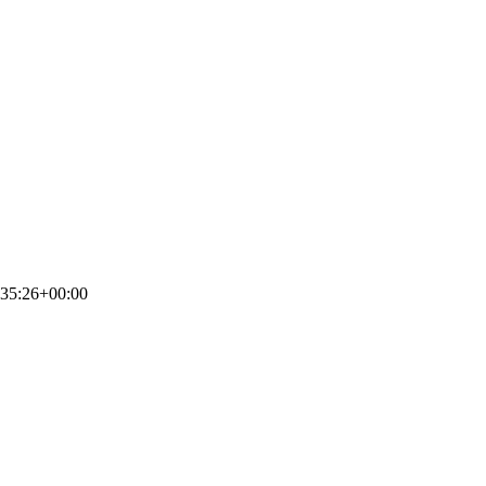
35:26+00:00