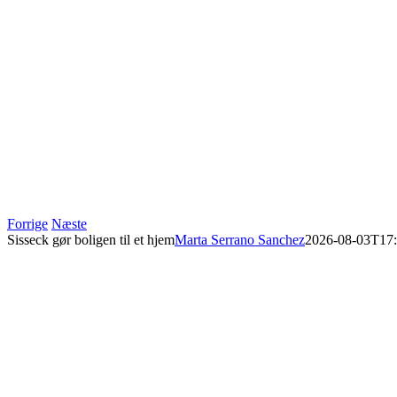
Forrige
Næste
Sisseck gør boligen til et hjem
Marta Serrano Sanchez
2026-08-03T17: