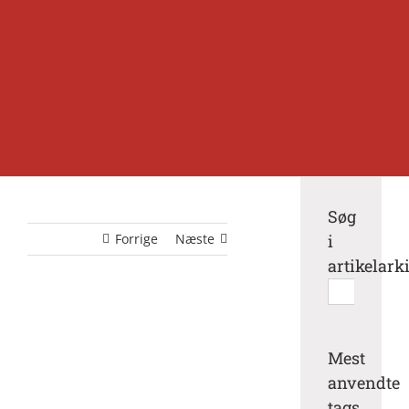
Søg
Forrige
Næste
i
artikelark
Søg
efter:
Mest
anvendte
tags