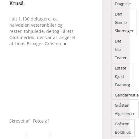
Kruså.
Dagpleje
Den
I alt 1.130 deltagere, ca.
Gamle
halvdelen veteranbiler og
resten tohjulede, deltog i årets
Skomager
Oldtimerløb, der var arrangeret
Det
af Lions Broager-Gråsten. ■
lille
Teater
Estate
Kjeld
Faaborg
Gendarmstie
Gråsten
Algeservice
Skrevet af
Fotos af
Gråsten
Boldklub