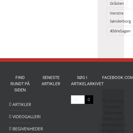
Gråsten
Venstre
Sønderborg
ÆldreSagen
FIND
SENESTE
SØG I
FACEBOOK.COM
RUNDT PÅ
ARTIKLER
ARTIKELARKIVET
SIDEN
Søg
For privacy
efter:
ARTIKLER
reasons
Facebook
VIDEOGALLERI
needs your
permission to
BEGIVENHEDER
be loaded. For