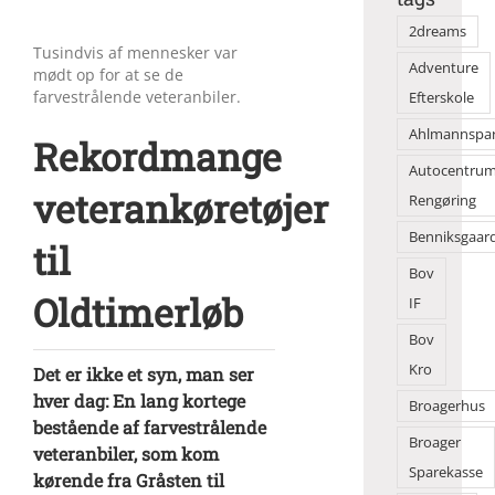
2dreams
Tusindvis af mennesker var
Adventure
mødt op for at se de
farvestrålende veteranbiler.
Efterskole
Ahlmannspa
Rekordmange
Autocentru
veterankøretøjer
Rengøring
Benniksgaar
til
Bov
Oldtimerløb
IF
Bov
Kro
Det er ikke et syn, man ser
hver dag: En lang kortege
Broagerhus
bestående af farvestrålende
Broager
veteranbiler, som kom
Sparekasse
kørende fra Gråsten til