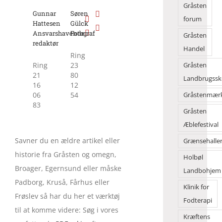
Gråsten
Gunnar
Søren
forum
Hattesen
Gülck
Ansvarshavende
Fotograf
Gråsten
redaktør
Handel
Ring
Ring
23
Gråsten
21
80
Landbrugssk
16
12
06
54
Gråstenmær
83
Gråsten
Æblefestival
Savner du en ældre artikel eller
Grænsehalle
historie fra Gråsten og omegn,
Holbøl
Broager, Egernsund eller måske
Landbohjem
Padborg, Kruså, Fårhus eller
Klinik for
Frøslev så har du her et værktøj
Fodterapi
til at komme videre: Søg i vores
Kræftens