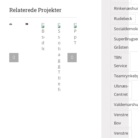
Rinkenæshu
Relaterede Projekter
Rudebeck
Morgensang
Socialdemok
Flot
samlede
danseshow
SuperBrugse
mange
Sol,
Børn
Politik
foran
på
sommer
Gråsten
solgte
på
2Dreams
Torvet
og
deres
Torvedagene
TBN
tusindvis
legesager
af
Service
gæster
Teamrynkeb
gjorde
Torvedagene
Ulsnæs-
til
Centret
en
folkefest
Valdemarshu
Venstre
Bov
Venstre