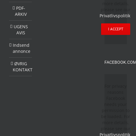
more details,
PDF-
please see our
ARKIV
Privatlivspolitik
.
UGENS
I ACCEPT
AVIS
Indsend
annonce
FACEBOOK.COM
ØVRIG
KONTAKT
For privacy
reasons
Facebook
needs your
permission to
be loaded. For
more details,
please see our
Privatlivspolitik
.