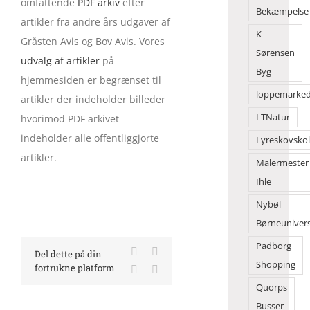
omfattende
PDF arkiv
efter
Bekæmpelse
artikler fra andre års udgaver af
K
Gråsten Avis og Bov Avis. Vores
Sørensen
udvalg af artikler
på
Byg
hjemmesiden er begrænset til
loppemarke
artikler der indeholder billeder
LTNatur
hvorimod PDF arkivet
indeholder alle offentliggjorte
Lyreskovsko
artikler.
Malermester
Ihle
Nybøl
Børneuniver
Padborg
Facebook
X
Del dette på din
Shopping
fortrukne platform
LinkedIn
E-
mail
Quorps
Busser