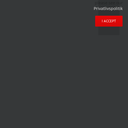
please see our
Privatlivspolitik
.
I ACCEPT