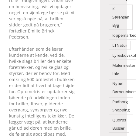
rolle i rådgivningen. Vi kan lave
en henvisning, hvis vi opdager
K
noget, en øjenlæge bør se på. Vi
Sørensen
ser også nøje på, at brillen
sidder godt på brugeren,”
Byg
fortæller Emilie Brinck
loppemarke
Pedersen.
LTNatur
Efterhånden som de lærer
kunderne at kende, ved de,
Lyreskovsko
hvilke slags briller den enkelte
Malermester
foretrækker, og hvilke glas og
styrker, der er behov for. Med
Ihle
omkring 500 brillestel i butikken
Nybøl
er der lidt af hvert at tage højde
for. Optometrister opdaterer sig
Børneuniver
løbende på udviklingen inden
Padborg
for briller, linser, glidende
overgang, synsprøver og nye
Shopping
kunstig intelligens teknikker. De
Quorps
lægger vægt på, at kunderne
går ud ad døren med en brille,
Busser
de føler sig godt tilpas med.