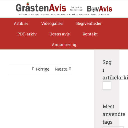
Skip
to
content
Artikler
Videogalleri
Begivenheder
PDF-arkiv
Ugens avis
Kontakt
Annoncering
Søg
Forrige
Næste
i
artikelark
Søg
efter:
Mest
anvendte
tags