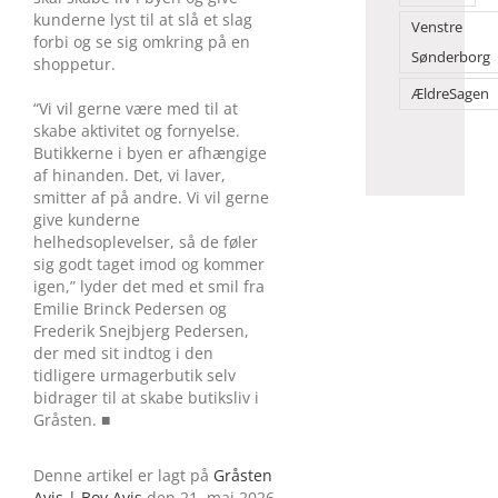
kunderne lyst til at slå et slag
Venstre
forbi og se sig omkring på en
Sønderborg
shoppetur.
ÆldreSagen
“Vi vil gerne være med til at
skabe aktivitet og fornyelse.
Butikkerne i byen er afhængige
af hinanden. Det, vi laver,
smitter af på andre. Vi vil gerne
give kunderne
helhedsoplevelser, så de føler
sig godt taget imod og kommer
igen,” lyder det med et smil fra
Emilie Brinck Pedersen og
Frederik Snejbjerg Pedersen,
der med sit indtog i den
tidligere urmagerbutik selv
bidrager til at skabe butiksliv i
Gråsten. ■
Denne artikel er lagt på
Gråsten
Avis | Bov Avis
den 21. maj 2026