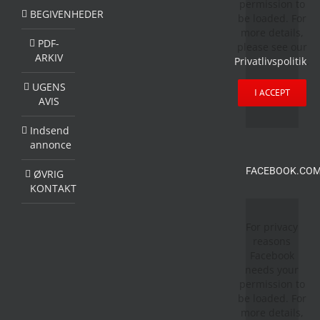
permission to
BEGIVENHEDER
be loaded. For
more details,
PDF-
please see our
ARKIV
Privatlivspolitik
.
UGENS
I ACCEPT
AVIS
Indsend
annonce
FACEBOOK.COM
ØVRIG
KONTAKT
For privacy
reasons
Facebook
needs your
permission to
be loaded. For
more details,