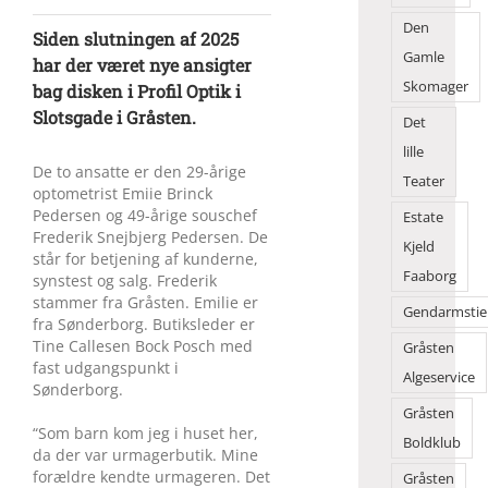
Den
Siden slutningen af 2025
Gamle
har der været nye ansigter
Skomager
bag disken i Profil Optik i
Slotsgade i Gråsten.
Det
lille
De to ansatte er den 29-årige
Teater
optometrist Emiie Brinck
Pedersen og 49-årige souschef
Estate
Frederik Snejbjerg Pedersen. De
Kjeld
står for betjening af kunderne,
Faaborg
synstest og salg. Frederik
stammer fra Gråsten. Emilie er
Gendarmstie
fra Sønderborg. Butiksleder er
Tine Callesen Bock Posch med
Gråsten
fast udgangspunkt i
Algeservice
Sønderborg.
Gråsten
“Som barn kom jeg i huset her,
Boldklub
da der var urmagerbutik. Mine
forældre kendte urmageren. Det
Gråsten