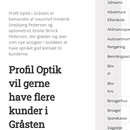
2dreams
Adventure
Profil Optik i Gråsten er
bemandet af souschef Frederik
Efterskole
Snejbjerg Pedersen og
Ahlmannspa
optometrist Emilie Brinck
Pedersen, der glæder sig over
Autocentru
som nye ansigter i butikken at
Rengøring
have opnået god kontakt til
kunderne.
Benniksgaar
Profil Optik
Bov
IF
vil gerne
Bov
Kro
have flere
Broagerhus
kunder i
Broager
Sparekasse
Gråsten
Dagpleje