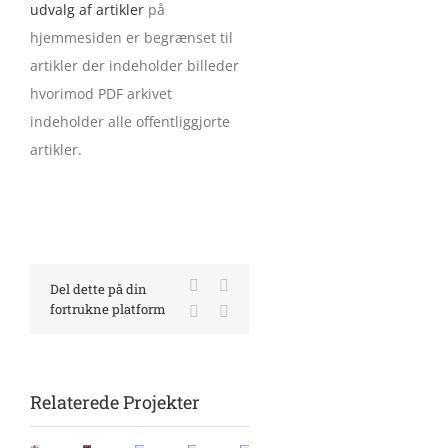
udvalg af artikler
på
hjemmesiden er begrænset til
artikler der indeholder billeder
hvorimod PDF arkivet
indeholder alle offentliggjorte
artikler.
Facebook
X
Del dette på din
fortrukne platform
LinkedIn
E-
mail
Relaterede Projekter