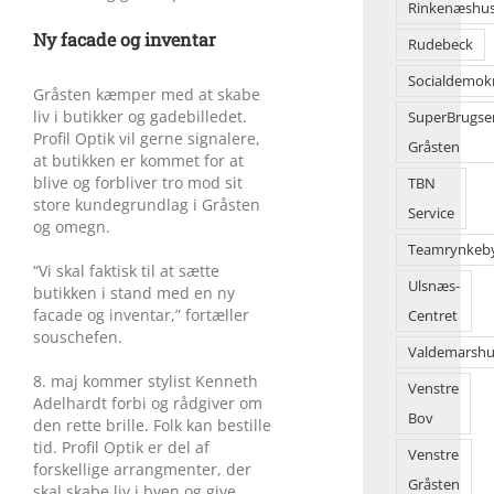
Rinkenæshu
Ny facade og inventar
Rudebeck
Socialdemok
Gråsten kæmper med at skabe
liv i butikker og gadebilledet.
SuperBrugse
Profil Optik vil gerne signalere,
Gråsten
at butikken er kommet for at
blive og forbliver tro mod sit
TBN
store kundegrundlag i Gråsten
Service
og omegn.
Teamrynkeb
“Vi skal faktisk til at sætte
Ulsnæs-
butikken i stand med en ny
facade og inventar,” fortæller
Centret
souschefen.
Valdemarshu
8. maj kommer stylist Kenneth
Venstre
Adelhardt forbi og rådgiver om
Bov
den rette brille. Folk kan bestille
tid. Profil Optik er del af
Venstre
forskellige arrangmenter, der
Gråsten
skal skabe liv i byen og give