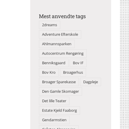
Mest anvendte tags
2dreams
Adventure Efterskole
Ahlmannsparken
Autocentrum Rengøring
Benniksgaard
Bov IF
Bov Kro
Broagerhus
Broager Sparekasse
Dagpleje
Den Gamle Skomager
Det lille Teater
Estate Kjeld Faaborg
Gendarmstien