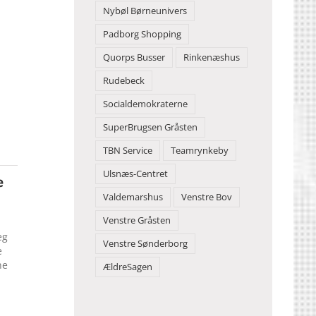
Nybøl Børneunivers
Padborg Shopping
Quorps Busser
Rinkenæshus
Rudebeck
Socialdemokraterne
SuperBrugsen Gråsten
TBN Service
Teamrynkeby
Ulsnæs-Centret
e
Valdemarshus
Venstre Bov
Venstre Gråsten
eg
Venstre Sønderborg
e
ne
ÆldreSagen