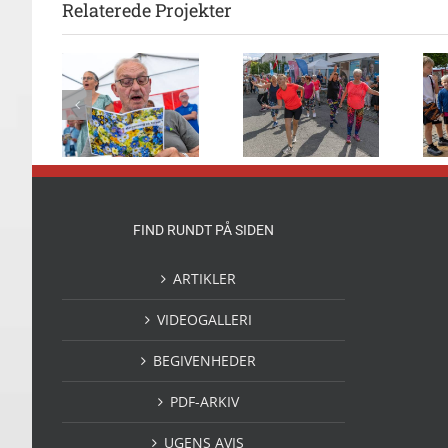
Relaterede Projekter
nsang
Flot danseshow
Børn solgte
 mange
foran 2Dreams
deres legesager
rvet
FIND RUNDT PÅ SIDEN
ARTIKLER
VIDEOGALLERI
BEGIVENHEDER
PDF-ARKIV
UGENS AVIS