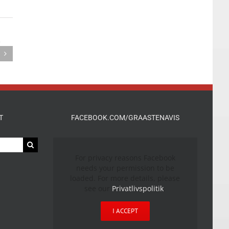
T
FACEBOOK.COM/GRAASTENAVIS
For privacy reasons Facebook
needs your permission to be
loaded. For more details, please
see our
Privatlivspolitik
.
I ACCEPT