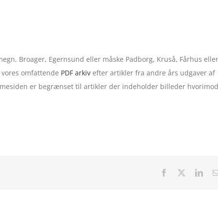
 omegn, Broager, Egernsund eller måske Padborg, Kruså, Fårhus elle
 i vores omfattende
PDF arkiv
efter artikler fra andre års udgaver af
esiden er begrænset til artikler der indeholder billeder hvorimo
Facebook
X
Link