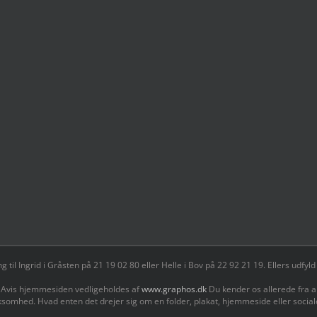
il Ingrid i Gråsten på 21 19 02 80 ‬eller Helle i Bov på 22 92 21 19‬. Ellers udf
 Avis hjemmesiden vedligeholdes af
www.graphos.dk
Du kender os allerede fra a
ksomhed. Hvad enten det drejer sig om en folder, plakat, hjemmeside eller socia