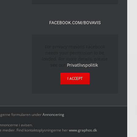
FACEBOOK.COM/BOVAVIS
For privacy reasons Facebook
needs your permission to be
loaded. For more details, please
see our
Privatlivspolitik
.
I ACCEPT
yld gerne formularen under
Annoncering
nnoncerne i avisen.
le medier. Find kontaktoplysningerne her
www.graphos.dk