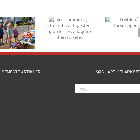
Sol, sommer og
Politik på
tusindvis af
Torvedagene
gæster gjorde
Torvedagene til
en folkefest
SENESTE ARTIKLER
SØG I ARTIKELARKIVE
Søg
efter: