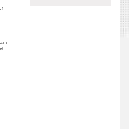
ar
 som
et