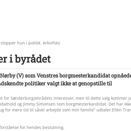
stopper hun i politik. Arkivfoto
r i byrådet
rane Nørby (V) som Venstres borgmesterkandidat opnåed
kendte politiker valgt ikke at genopstille til
ivt for Sønderborgområdets interesser, men til dette valg kommer j
andidathold og Jimmy Simonsen som borgmesterkandidat. Det har ikk
ug for mere tid til såvel arbejde som min familie” udtaler Ellen Tra
orståelse for hendes beslutning.