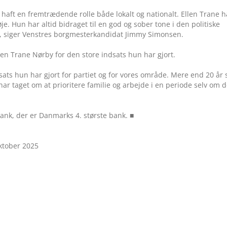
haft en fremtrædende rolle både lokalt og nationalt. Ellen Trane h
je. Hun har altid bidraget til en god og sober tone i den politiske
et”, siger Venstres borgmesterkandidat Jimmy Simonsen.
n Trane Nørby for den store indsats hun har gjort.
ndsats hun har gjort for partiet og for vores område. Mere end 20 år
n har taget om at prioritere familie og arbejde i en periode selv om d
bank, der er Danmarks 4. største bank. ■
ktober 2025