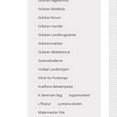
Gråsten Algeservice
Gråsten Boldklub
Gråsten forum
Gråsten Handel
Gråsten Landbrugsskole
Gråstenmærker
Gråsten Æblefestival
Grænsehallerne
Holbøl Landbohjem
Klinik for Fodterapi
Kræftens Bekæmpelse
K Sørensen Byg
loppemarked
LTNatur
Lyreskovskolen
Malermester Ihle