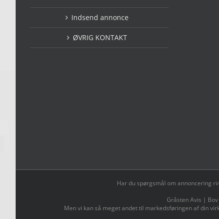
Indsend annonce
ØVRIG KONTAKT
Har du spørgsmål om annoncering ring t
Gråsten Avis | Bov
Men vi kan så meget andet til markedsføringen af din vir