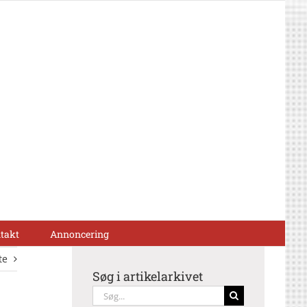
takt
Annoncering
te
Søg i artikelarkivet
Søg
efter: