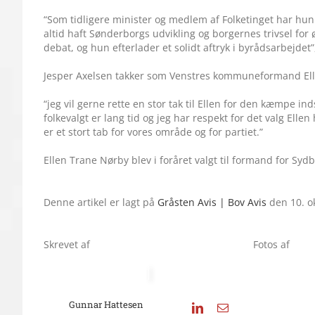
“Som tidligere minister og medlem af Folketinget har hun 
altid haft Sønderborgs udvikling og borgernes trivsel for ø
debat, og hun efterlader et solidt aftryk i byrådsarbejd
Jesper Axelsen takker som Venstres kommuneformand Elle
“jeg vil gerne rette en stor tak til Ellen for den kæmpe i
folkevalgt er lang tid og jeg har respekt for det valg Elle
er et stort tab for vores område og for partiet.”
Ellen Trane Nørby blev i foråret valgt til formand for Syd
Denne artikel er lagt på
Gråsten Avis | Bov Avis
den 10. o
Skrevet af
Fotos af
Gunnar Hattesen