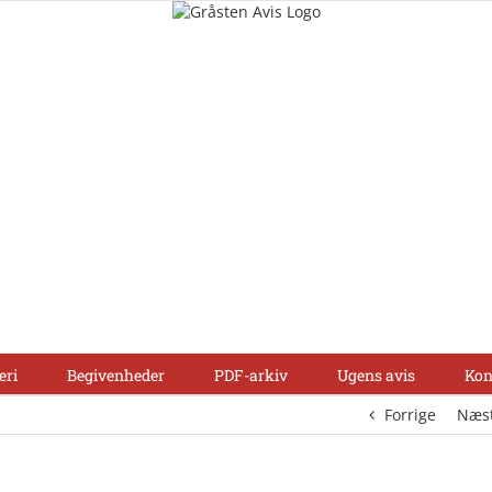
eri
Begivenheder
PDF-arkiv
Ugens avis
Kon
Forrige
Næs