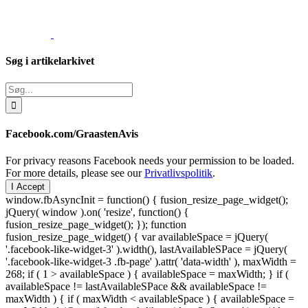
Søg i artikelarkivet
Søg
efter:
Facebook.com/GraastenAvis
For privacy reasons Facebook needs your permission to be loaded.
For more details, please see our
Privatlivspolitik
.
I Accept
window.fbAsyncInit = function() { fusion_resize_page_widget();
jQuery( window ).on( 'resize', function() {
fusion_resize_page_widget(); }); function
fusion_resize_page_widget() { var availableSpace = jQuery(
'.facebook-like-widget-3' ).width(), lastAvailableSPace = jQuery(
'.facebook-like-widget-3 .fb-page' ).attr( 'data-width' ), maxWidth =
268; if ( 1 > availableSpace ) { availableSpace = maxWidth; } if (
availableSpace != lastAvailableSPace && availableSpace !=
maxWidth ) { if ( maxWidth < availableSpace ) { availableSpace =