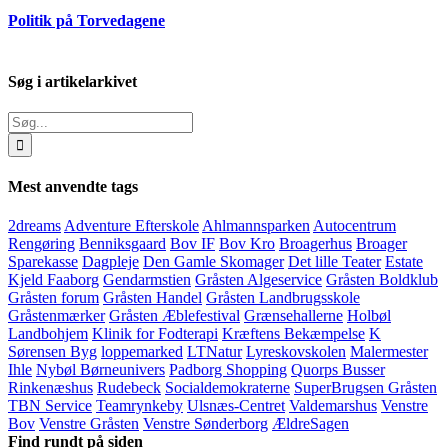
Politik på Torvedagene
Søg i artikelarkivet
Søg
efter:
Mest anvendte tags
2dreams
Adventure Efterskole
Ahlmannsparken
Autocentrum
Rengøring
Benniksgaard
Bov IF
Bov Kro
Broagerhus
Broager
Sparekasse
Dagpleje
Den Gamle Skomager
Det lille Teater
Estate
Kjeld Faaborg
Gendarmstien
Gråsten Algeservice
Gråsten Boldklub
Gråsten forum
Gråsten Handel
Gråsten Landbrugsskole
Gråstenmærker
Gråsten Æblefestival
Grænsehallerne
Holbøl
Landbohjem
Klinik for Fodterapi
Kræftens Bekæmpelse
K
Sørensen Byg
loppemarked
LTNatur
Lyreskovskolen
Malermester
Ihle
Nybøl Børneunivers
Padborg Shopping
Quorps Busser
Rinkenæshus
Rudebeck
Socialdemokraterne
SuperBrugsen Gråsten
TBN Service
Teamrynkeby
Ulsnæs-Centret
Valdemarshus
Venstre
Bov
Venstre Gråsten
Venstre Sønderborg
ÆldreSagen
Find rundt på siden