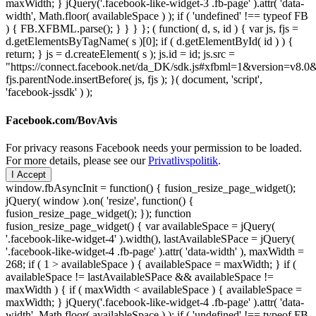
maxWidth; } jQuery('.facebook-like-widget-3 .fb-page' ).attr( 'data-
width', Math.floor( availableSpace ) ); if ( 'undefined' !== typeof FB
) { FB.XFBML.parse(); } } } }; ( function( d, s, id ) { var js, fjs =
d.getElementsByTagName( s )[0]; if ( d.getElementById( id ) ) {
return; } js = d.createElement( s ); js.id = id; js.src =
"https://connect.facebook.net/da_DK/sdk.js#xfbml=1&version=v8
fjs.parentNode.insertBefore( js, fjs ); }( document, 'script',
'facebook-jssdk' ) );
Facebook.com/BovAvis
For privacy reasons Facebook needs your permission to be loaded.
For more details, please see our
Privatlivspolitik
.
I Accept
window.fbAsyncInit = function() { fusion_resize_page_widget();
jQuery( window ).on( 'resize', function() {
fusion_resize_page_widget(); }); function
fusion_resize_page_widget() { var availableSpace = jQuery(
'.facebook-like-widget-4' ).width(), lastAvailableSPace = jQuery(
'.facebook-like-widget-4 .fb-page' ).attr( 'data-width' ), maxWidth =
268; if ( 1 > availableSpace ) { availableSpace = maxWidth; } if (
availableSpace != lastAvailableSPace && availableSpace !=
maxWidth ) { if ( maxWidth < availableSpace ) { availableSpace =
maxWidth; } jQuery('.facebook-like-widget-4 .fb-page' ).attr( 'data-
width', Math.floor( availableSpace ) ); if ( 'undefined' !== typeof FB