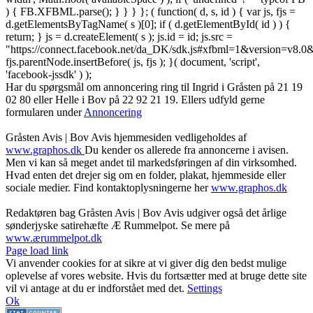
) { FB.XFBML.parse(); } } } }; ( function( d, s, id ) { var js, fjs =
d.getElementsByTagName( s )[0]; if ( d.getElementById( id ) ) {
return; } js = d.createElement( s ); js.id = id; js.src =
"https://connect.facebook.net/da_DK/sdk.js#xfbml=1&version=v8
fjs.parentNode.insertBefore( js, fjs ); }( document, 'script',
'facebook-jssdk' ) );
Har du spørgsmål om annoncering ring til Ingrid i Gråsten på 21 19
02 80 ‬eller Helle i Bov på 22 92 21 19‬. Ellers udfyld gerne
formularen under
Annoncering
Gråsten Avis | Bov Avis hjemmesiden vedligeholdes af
www.graphos.dk
Du kender os allerede fra annoncerne i avisen.
Men vi kan så meget andet til markedsføringen af din virksomhed.
Hvad enten det drejer sig om en folder, plakat, hjemmeside eller
sociale medier. Find kontaktoplysningerne her
www.graphos.dk
Redaktøren bag Gråsten Avis | Bov Avis udgiver også det årlige
sønderjyske satirehæfte Æ Rummelpot. Se mere på
www.ærummelpot.dk
Facebook
Facebook
Facebook
Facebook
Instagram
Instagram
Instagram
LinkedIn
Page load link
Vi anvender cookies for at sikre at vi giver dig den bedst mulige
oplevelse af vores website. Hvis du fortsætter med at bruge dette site
vil vi antage at du er indforstået med det.
Settings
Ok
Go