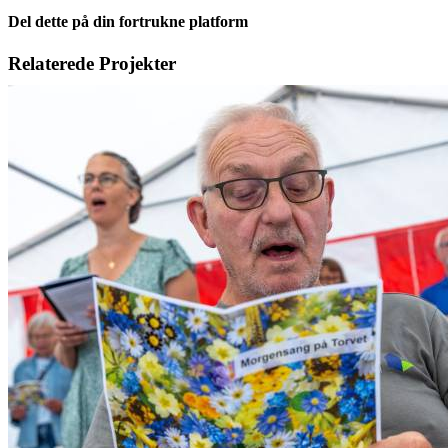
Del dette på din fortrukne platform
Facebook
X
LinkedIn
E-
Relaterede Projekter
mail