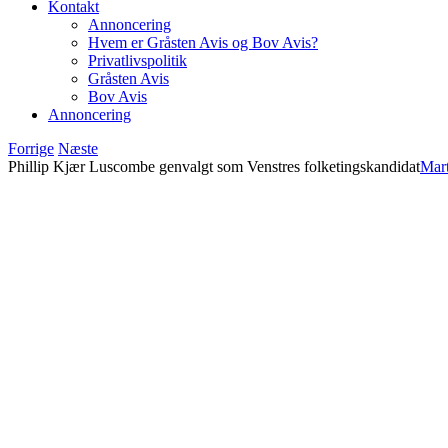
Kontakt
Annoncering
Hvem er Gråsten Avis og Bov Avis?
Privatlivspolitik
Gråsten Avis
Bov Avis
Annoncering
Forrige
Næste
Phillip Kjær Luscombe genvalgt som Venstres folketingskandidat
Mart