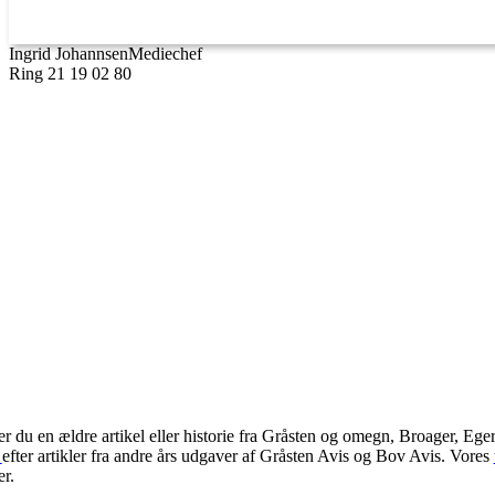
Ingrid Johannsen
Mediechef
Ring 21 19 02 80
r du en ældre artikel eller historie fra Gråsten og omegn, Broager, Ege
v
efter artikler fra andre års udgaver af Gråsten Avis og Bov Avis. Vores
er.