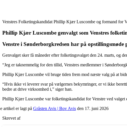
Venstres Folketingskandidat Phillip Kjær Luscombe og formand for
Phillip Kjær Luscombe genvalgt som Venstres folket
Venstre i Sønderborg­kredsen har på opstillingsmøde 
Genvalget sker få måneder efter folketingsvalget den 24. marts, og de
“Jeg er taknemmelig for den tillid, Venstres medlemmer i Sønderborgkre
Phillip Kjær Luscombe vil bruge tiden frem mod næste valg på at bidrag
“Hvis ikke vi leverer svar på vælgernes bekymringer, er vi ikke beret
bedre at drive virksomhed i,” siger han.
Phillip Kjær Luscombe var folketingskandidat for Venstre ved valget 
 artikel er lagt på
Gråsten Avis | Bov Avis
den 17. juni 2026
Skrevet af