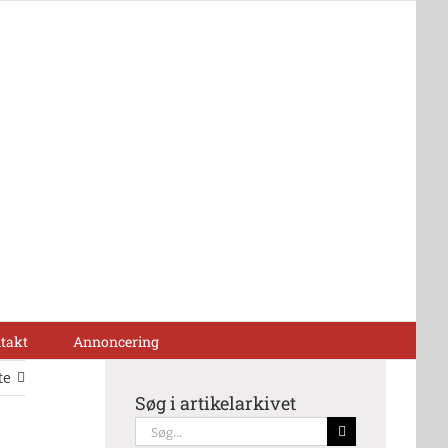
takt
Annoncering
te
Søg i artikelarkivet
Søg
efter: