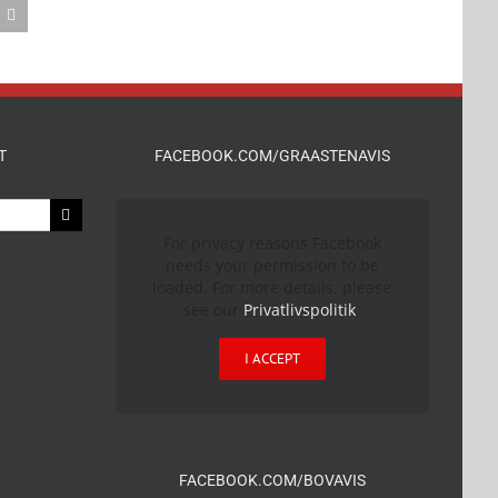
T
FACEBOOK.COM/GRAASTENAVIS
For privacy reasons Facebook
needs your permission to be
loaded. For more details, please
see our
Privatlivspolitik
.
I ACCEPT
FACEBOOK.COM/BOVAVIS