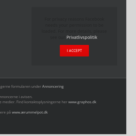
For privacy reasons Facebook
needs your permission to be
loaded. For more details, please
see our
Privatlivspolitik
.
I ACCEPT
yld gerne formularen under
Annoncering
nnoncerne i avisen.
le medier. Find kontaktoplysningerne her
www.graphos.dk
mere på
www.ærummelpot.dk