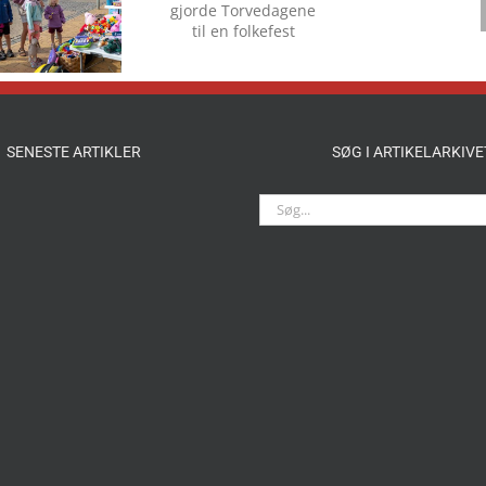
tusindvis af
Torvedagene
gæster gjorde
Torvedagene til
en folkefest
SENESTE ARTIKLER
SØG I ARTIKELARKIVE
Søg
efter: