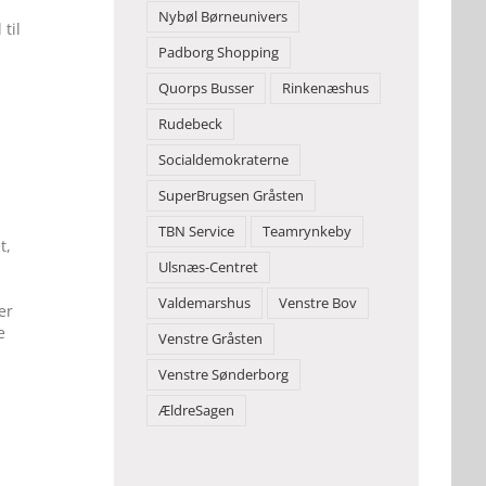
Nybøl Børneunivers
til
Padborg Shopping
Quorps Busser
Rinkenæshus
Rudebeck
Socialdemokraterne
SuperBrugsen Gråsten
TBN Service
Teamrynkeby
t,
Ulsnæs-Centret
Valdemarshus
Venstre Bov
er
e
Venstre Gråsten
Venstre Sønderborg
ÆldreSagen