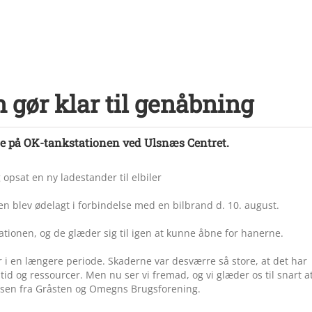
 gør klar til genåbning
yde på OK-tankstationen ved Ulsnæs Centret.
opsat en ny ladestander til elbiler
n blev ødelagt i forbindelse med en bilbrand d. 10. august.
tionen, og de glæder sig til igen at kunne åbne for hanerne.
r i en længere periode. Skaderne var desværre så store, at det har
d og ressourcer. Men nu ser vi fremad, og vi glæder os til snart a
omsen fra Gråsten og Omegns Brugsforening.