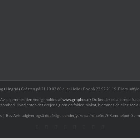
il Ingrid i Gråsten på 21 19 02 80 ‬eller Helle i Bov på 22 92 21 19‬. Ellers udf
 Avis hjemmesiden vedligeholdes af
www.graphos.dk
Du kender os allerede fra a
ksomhed. Hvad enten det drejer sig om en folder, plakat, hjemmeside eller socia
s | Bov Avis udgiver også det årlige sønderjyske satirehæfte Æ Rummelpot. Se 
Facebook
Facebook
Facebook
Facebook
Instagram
Instagram
Instagram
LinkedIn