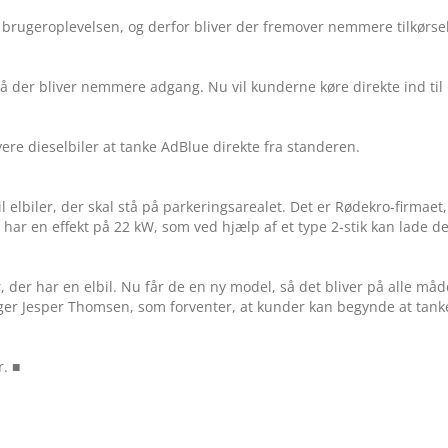
brugeroplevelsen, og derfor bliver der fremover nemmere tilkørsel 
 så der bliver nemmere adgang. Nu vil kunderne køre direkte ind til
yere dieselbiler at tanke AdBlue direkte fra standeren.
elbiler, der skal stå på parkeringsarealet. Det er Rødekro-firmaet,
ar en effekt på 22 kW, som ved hjælp af et type 2-stik kan lade de
r, der har en elbil. Nu får de en ny model, så det bliver på alle måd
iger Jesper Thomsen, som forventer, at kunder kan begynde at tank
r. ■