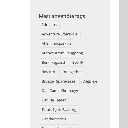
Mest anvendte tags
2dreams
Adventure Efterskole
Ahlmannsparken
Autocentrum Rengøring
Benniksgaard
Bov IF
Bov Kro
Broagerhus
Broager Sparekasse
Dagpleje
Den Gamle Skomager
Det lille Teater
Estate Kjeld Faaborg
Gendarmstien