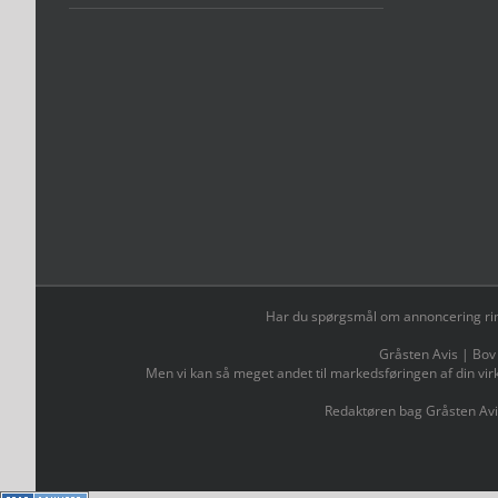
Har du spørgsmål om annoncering ring t
Gråsten Avis | Bov
Men vi kan så meget andet til markedsføringen af din vir
Redaktøren bag Gråsten Avi