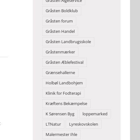
Gråsten Algeservice
Gråsten Boldklub
Gråsten forum
Gråsten Handel
Gråsten Landbrugsskole
Gråstenmærker
Gråsten Æblefestival
Grænsehallerne
Holbøl Landbohjem
Klinik for Fodterapi
Kræftens Bekæmpelse
K Sørensen Byg
loppemarked
t
LTNatur
Lyreskovskolen
Malermester Ihle