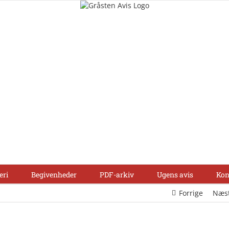
eri
Begivenheder
PDF-arkiv
Ugens avis
Kon
Forrige
Næs