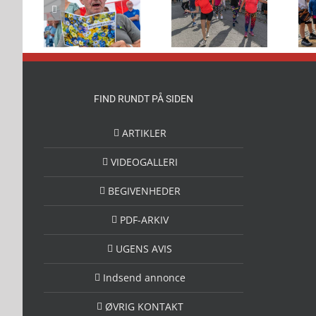
nsang
Flot danseshow
Børn solgte
 mange
foran 2Dreams
deres legesager
rvet
FIND RUNDT PÅ SIDEN
ARTIKLER
VIDEOGALLERI
BEGIVENHEDER
PDF-ARKIV
UGENS AVIS
Indsend annonce
ØVRIG KONTAKT