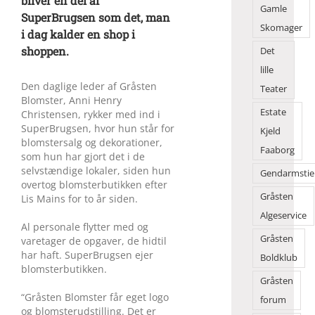
bliver en del af
Gamle
SuperBrugsen som det, man
Skomager
i dag kalder en shop i
shoppen.
Det
lille
Den daglige leder af Gråsten
Teater
Blomster, Anni Henry
Estate
Christensen, rykker med ind i
SuperBrugsen, hvor hun står for
Kjeld
blomstersalg og dekorationer,
Faaborg
som hun har gjort det i de
selvstændige lokaler, siden hun
Gendarmstie
overtog blomsterbutikken efter
Gråsten
Lis Mains for to år siden.
Algeservice
Al personale flytter med og
Gråsten
varetager de opgaver, de hidtil
har haft. SuperBrugsen ejer
Boldklub
blomsterbutikken.
Gråsten
“Gråsten Blomster får eget logo
forum
og blomsterudstilling. Det er