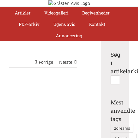
Skip
to
Artikler
Videogalleri
Begivenheder
content
PDF-arkiv
Ugens avis
Kontakt
Annoncering
Søg
Forrige
Næste
i
artikelark
Søg
efter:
Mest
anvendte
tags
2dreams