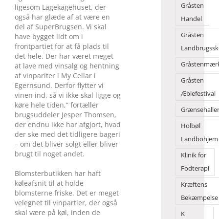
Gråsten
ligesom Lagekagehuset, der
også har glæde af at være en
Handel
del af SuperBrugsen. Vi skal
Gråsten
have bygget lidt om i
frontpartiet for at få plads til
Landbrugssk
det hele. Der har været meget
Gråstenmær
at lave med vinsalg og hentning
af vinpariter i My Cellar i
Gråsten
Egernsund. Derfor flytter vi
Æblefestival
vinen ind, så vi ikke skal ligge og
køre hele tiden,” fortæller
Grænsehalle
brugsuddeler Jesper Thomsen,
der endnu ikke har afgjort, hvad
Holbøl
der ske med det tidligere bageri
Landbohjem
– om det bliver solgt eller bliver
brugt til noget andet.
Klinik for
Fodterapi
Blomsterbutikken har haft
køleafsnit til at holde
Kræftens
blomsterne friske. Det er meget
Bekæmpelse
velegnet til vinpartier, der også
skal være på køl, inden de
K