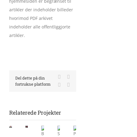
hjemmesiden er begrænset til
artikler der indeholder billeder
hvorimod PDF arkivet
indeholder alle offentliggjorte
artikler.
Facebook
X
Del dette på din
fortrukne platform
LinkedIn
E-
mail
Relaterede Projekter
Morgensang
Flot
samlede