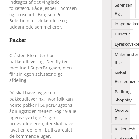
indtages af det vinglade
Sørensen
folkefærd. Både Jesper Thomsen
Byg
og souschef i Brugsen Per
Beierholm er vinkendere og
loppemarke
uddannede sommelierer.
LTNatur
Pakker
Lyreskovsko
Malermester
Gråsten Blomster har
pakkeudlevering. Den flytter
Ihle
med ind i SuperBrugsen, men
Nybøl
får sin egen selvstændige
afdeling.
Børneuniver
Padborg
“Vi skal have bygge en
pakkeudlevering, hvor folk kan
Shopping
hente pakker i SuperBrugsens
Quorps
åbningstider mellem 7og 19 alle
ugens syv dage,” siger
Busser
brugsuddeleren, der skal have
Rinkenæshu
lavet en del om i butiksarealet
de kommende uger.