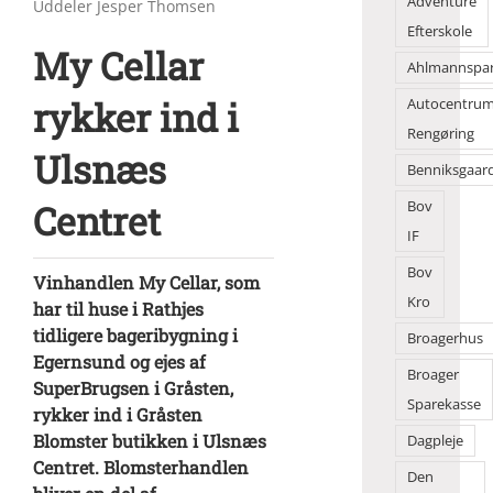
Adventure
Uddeler Jesper Thomsen
Efterskole
My Cellar
Ahlmannspa
rykker ind i
Autocentru
Rengøring
Ulsnæs
Benniksgaar
Centret
Bov
IF
Bov
Vinhandlen My Cellar, som
Kro
har til huse i Rathjes
tidligere bageribygning i
Broagerhus
Egernsund og ejes af
Broager
SuperBrugsen i Gråsten,
Sparekasse
rykker ind i Gråsten
Blomster butikken i Ulsnæs
Dagpleje
Centret. Blomsterhandlen
Den