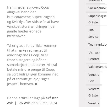
Rudebeck
Han glæder sig over, Coop
Socialdemok
alligevel beholder
SuperBrugse
butiksnavnene SuperBrugsen
og Kvickly efter sidste år at have
Gråsten
varskoet store ændringer i de
TBN
gamle hæderkronede
kædenavne.
Service
Teamrynkeb
“Vi er glade for, vi ikke kommer
til at mærke ret meget til
Ulsnæs-
ændringerne i Coop. Vi er
Centret
franchistagere og håber,
samarbejdet indebærer, vi skal
Valdemarshu
betale mindre penge til Coop,
så vort bidrag igen kommer ned
Venstre
på et fornuftigt leje,” siger
Bov
Jesper Thomsen. ■
Venstre
Gråsten
Denne artikel er lagt på
Gråsten
Avis | Bov Avis
den 3. maj 2024
Venstre