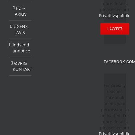
more details,
PDF-
please see our
ARKIV
Privatlivspolitik
.
UGENS
I ACCEPT
AVIS
Indsend
annonce
FACEBOOK.COM
ØVRIG
KONTAKT
For privacy
reasons
Facebook
needs your
permission to
be loaded. For
more details,
please see our
Privatlivspolitik
.