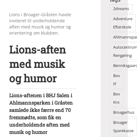
2dreams
Lions i Broager-Gråsten havde
Adventure
inviteret til underholdende
aften med musik og humor og
Efterskole
orientering om klubben.
Ahlmannspa
Lions-aften
Autocentru
Rengøring
med musik
Benniksgaar
og humor
Bov
IF
Bov
Lions-aftenen i BHJ Salen i
Ahlmannsparken i Gråsten
Kro
samlede ikke færre end 70
Broagerhus
fremmødte, som fik en
Broager
underholdende aften med
Sparekasse
musik og humor