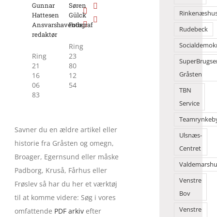
Gunnar
Søren
Rinkenæshu
Hattesen
Gülck
Ansvarshavende
Fotograf
Rudebeck
redaktør
Socialdemok
Ring
Ring
23
SuperBrugse
21
80
Gråsten
16
12
06
54
TBN
83
Service
Teamrynkeb
Savner du en ældre artikel eller
Ulsnæs-
historie fra Gråsten og omegn,
Centret
Broager, Egernsund eller måske
Valdemarshu
Padborg, Kruså, Fårhus eller
Venstre
Frøslev så har du her et værktøj
Bov
til at komme videre: Søg i vores
Venstre
omfattende
PDF arkiv
efter