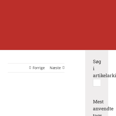
Søg
Forrige
Næste
i
artikelark
Søg
efter:
Mest
anvendte
tags