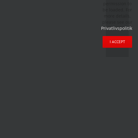
permission to
be loaded. For
more details,
please see our
Privatlivspolitik
.
I ACCEPT