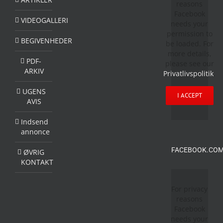
reasons
Facebook
VIDEOGALLERI
needs your
permission to
BEGIVENHEDER
be loaded. For
more details,
PDF-
please see our
ARKIV
Privatlivspolitik
.
UGENS
I ACCEPT
AVIS
Indsend
annonce
FACEBOOK.COM
ØVRIG
KONTAKT
For privacy
reasons
Facebook
needs your