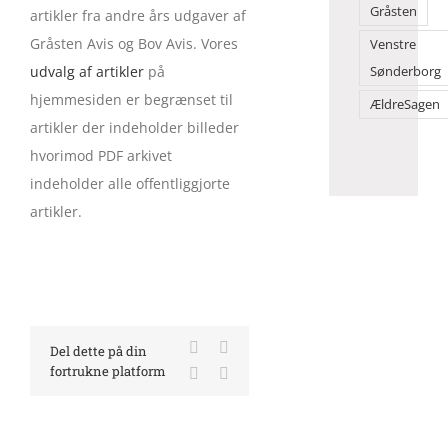
Gråsten
artikler fra andre års udgaver af
Gråsten Avis og Bov Avis. Vores
Venstre
udvalg af artikler
på
Sønderborg
hjemmesiden er begrænset til
ÆldreSagen
artikler der indeholder billeder
hvorimod PDF arkivet
indeholder alle offentliggjorte
artikler.
Facebook
X
Del dette på din
fortrukne platform
LinkedIn
E-
mail