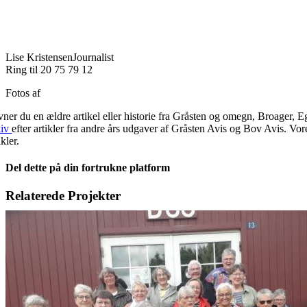
Lise Kristensen
Journalist
Ring til 20 75 79 12
Fotos af
vner du en ældre artikel eller historie fra Gråsten og omegn, Broager, 
kiv
efter artikler fra andre års udgaver af Gråsten Avis og Bov Avis. Vo
ikler.
Del dette på din fortrukne platform
Facebook
X
LinkedIn
E-
Relaterede Projekter
mail