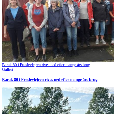
Barak 80 i Frøslevlejren rives ned efter mange års brug
Galleri
Barak 80 i Frøslevlejren rives ned efter mange års brug