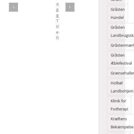
Torvet
og
Torvedagene
tusindvis
Gråsten
af
Handel
gæster
gjorde
Gråsten
Torvedagene
Landbrugssk
til
en
Gråstenmær
folkefest
Gråsten
Æblefestival
Grænsehalle
Holbøl
Landbohjem
Klinik for
Fodterapi
Kræftens
Bekæmpelse