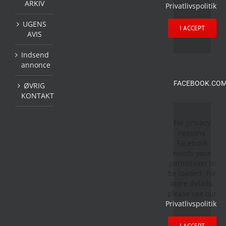
ARKIV
Privatlivspolitik
.
UGENS
I ACCEPT
AVIS
Indsend
annonce
FACEBOOK.COM
ØVRIG
KONTAKT
For privacy
reasons
Facebook
needs your
permission to
be loaded. For
more details,
please see our
Privatlivspolitik
.
I ACCEPT