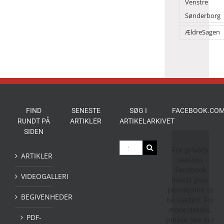
Venstre
Sønderborg
ÆldreSagen
FIND
SENESTE
SØG I
FACEBOOK.COM
RUNDT PÅ
ARTIKLER
ARTIKELARKIVET
SIDEN
Søg
For privacy
efter:
ARTIKLER
reasons
Facebook
VIDEOGALLERI
needs your
permission to
BEGIVENHEDER
be loaded. For
more details,
PDF-
please see our