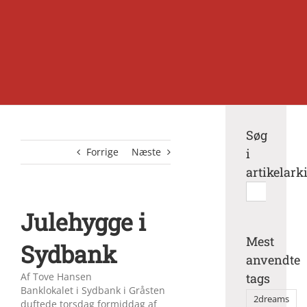
Søg
Forrige
Næste
i
artikelark
Søg
efter:
Julehygge i
Mest
Sydbank
anvendte
Af Tove Hansen
tags
Banklokalet i Sydbank i Gråsten
2dreams
duftede torsdag formiddag af