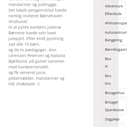
mandariner og julehygge.
Adventure
Det lokale pengeinstitut havde
Efterskole
nemlig inviteret Børnehaven
Vindsuset
Ahlmannspa
til at pynte bankens juletræ.
Børnene havde selv lavet
Autocentru
julepynt. Efter endt pyntning
Rengøring
sad alle 10 børn,
og de to pædagoger, Ann
Benniksgaar
Lorenzen Petersen og Natasia
Bov
Bjørklund, på gulvet sammen
med bankpersonalet,
IF
og fik serveret juice,
Bov
pebernødder, mandariner og
lidt chokolade. 
Kro
Broagerhus
Broager
Sparekasse
Dagpleje