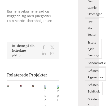
Den
Gamle
Børnehavebørnene sad og
Skomager
hyggede sig med julegodter.
Foto Martin Thornhal Jensen
Det
lille
Teater
Estate
Del dette på din
Facebook
X
Kjeld
fortrukne
LinkedIn
E-
platform
Faaborg
mail
Gendarmstie
Gråsten
Relaterede Projekter
Algeservice
Gråsten
Morgensang
Flot
Børn
Boldklub
samlede
danseshow
solgte
mange
Sol,
Politik
Gråsten
foran
deres
på
sommer
på
2Dreams
legesager
forum