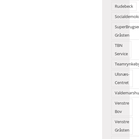
Rudebeck
Socialdemok
SuperBrugse
Gråsten
TBN
Service
Teamrynkeb
Ulsnæs-
Centret
Valdemarshu
Venstre
Bov
Venstre
Gråsten