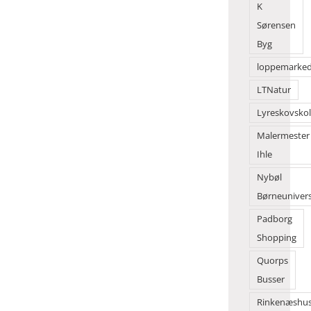
K
Sørensen
Byg
loppemarke
LTNatur
Lyreskovsko
Malermester
Ihle
Nybøl
Børneuniver
Padborg
Shopping
Quorps
Busser
Rinkenæshu