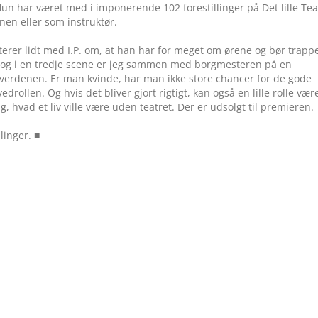
un har været med i imponerende 102 forestillinger på Det lille Tea
nen eller som instruktør.
terer lidt med I.P. om, at han har for meget om ørene og bør trapp
r, og i en tredje scene er jeg sammen med borgmesteren på en
erverdenen. Er man kvinde, har man ikke store chancer for de gode
vedrollen. Og hvis det bliver gjort rigtigt, kan også en lille rolle vær
g, hvad et liv ville være uden teatret. Der er udsolgt til premieren.
linger. ■