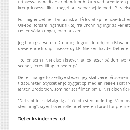
Prinsesse Benedikte er blandt publikum ved premieren på
kronprinsesse fik et meget tæt samarbejde med I.P. Niels
For mig er det helt fantastisk at få lov at spille hovedroll
Ulkebøl forsamlingshus fik tøj fra Dronning Ingrids Fer
Det er sådan noget, man husker.
Jeg har også været i Dronning Ingrids feriehjem i Blåvan
daværende kronprinsesse og I.P. Nielsen havde. Det er en 
“Rollen som I.P. Nielsen kræver, at jeg læser på den hver 
scener, forestillingen byder på.
Der er mange forskellige steder, jeg skal være på scenen, s
tidspunkter. Stykket er jo bygget op med en række skift fre
Jørgen Brodersen, som har set filmen om I. P. Nielsen fle
“Det smitter selvfølgelig af på min stemmeføring. Men in
stemning”, siger hovedrolleindehaveren forud for premie
Det er kvindernes lod