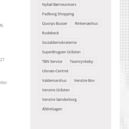
Nybøl Børneunivers
Padborg Shopping
Quorps Busser
Rinkenæshus
øj.
Rudebeck
Socialdemokraterne
SuperBrugsen Gråsten
 27
TBN Service
Teamrynkeby
Ulsnæs-Centret
Valdemarshus
Venstre Bov
ller
Venstre Gråsten
Venstre Sønderborg
ÆldreSagen