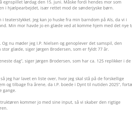
 egnspillet lørdag den 15. juni. Måske fordi hendes mor som
en i hjælpearbejdet, især rettet mod de sønderjyske børn.
en i teaterstykket. Jeg kan jo huske fra min barndom på Als, da vi i
iefond. Min mor havde jo en glæde ved at komme hjem med det nye t
d. Og nu møder jeg I.P. Nielsen og genoplever det samspil, den
stor glæde, siger Jørgen Brodersen, som er fyldt 77 år.
eneste dag”, siger Jørgen Brodersen, som har ca. 125 replikker i de
å jeg har lavet en liste over, hvor jeg skal stå på de forskellige
m og tilbage fra årene, da I.P. boede i Dynt til nutiden 2025”, fortæ
re gange.
struktøren kommer jo med sine input, så vi skaber den rigtige
ren.