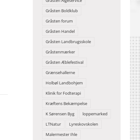
Gråsten Algeservice
Gråsten Boldklub
Gråsten forum
Gråsten Handel
Gråsten Landbrugsskole
Gråstenmærker
Gråsten Æblefestival
Grænsehallerne
Holbøl Landbohjem
Klinik for Fodterapi
Kræftens Bekæmpelse
K Sørensen Byg
loppemarked
LTNatur
Lyreskovskolen
Malermester Ihle