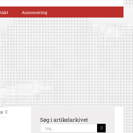
takt
Annoncering
te
Søg i artikelarkivet
Søg
efter: