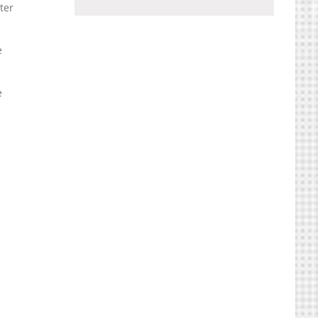
ter
e
e