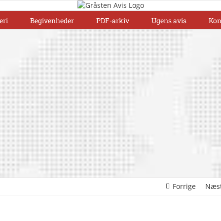
eri
Begivenheder
PDF-arkiv
Ugens avis
Kon
Forrige
Næs