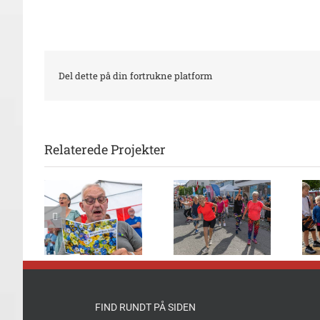
Del dette på din fortrukne platform
Relaterede Projekter
nsang
Flot danseshow
Børn solgte
 mange
foran 2Dreams
deres legesager
rvet
FIND RUNDT PÅ SIDEN