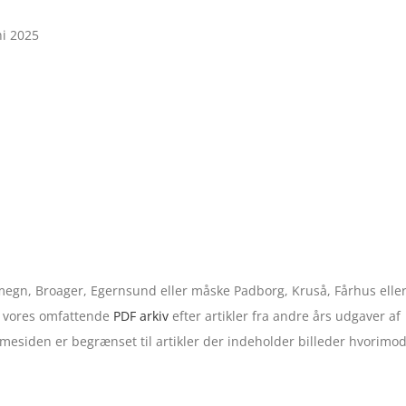
ni 2025
 omegn, Broager, Egernsund eller måske Padborg, Kruså, Fårhus elle
 i vores omfattende
PDF arkiv
efter artikler fra andre års udgaver af
esiden er begrænset til artikler der indeholder billeder hvorimo