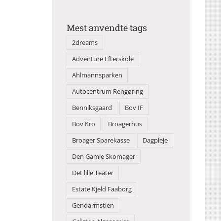
Mest anvendte tags
2dreams
Adventure Efterskole
Ahlmannsparken
Autocentrum Rengøring
Benniksgaard
Bov IF
Bov Kro
Broagerhus
Broager Sparekasse
Dagpleje
Den Gamle Skomager
Det lille Teater
Estate Kjeld Faaborg
Gendarmstien