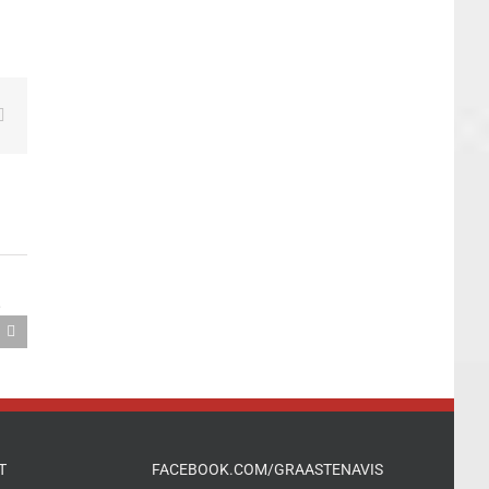
kedIn
E-
mail
T
FACEBOOK.COM/GRAASTENAVIS