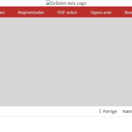
eri
Begivenheder
PDF-arkiv
Ugens avis
Kon
Forrige
Næs