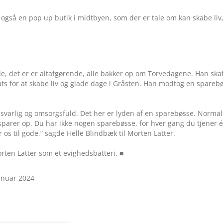
d også en pop up butik i midtbyen, som der er tale om kan skabe liv
, det er er altafgørende, alle bakker op om Torvedagene. Han skaf
ats for at skabe liv og glade dage i Gråsten. Han modtog en spareb
ansvarlig og omsorgsfuld. Det her er lyden af en sparebøsse. Normal
sparer op. Du har ikke nogen sparebøsse, for hver gang du tjener 
os til gode,” sagde Helle Blindbæk til Morten Latter.
en Latter som et evighedsbatteri. ■
anuar 2024