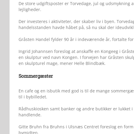
De store udgiftsposter er Torvedage, jul og udsmykning
lejligheder.
Der investeres i aktiviteter, der skaber liv i byen. Torved
handelsstanden havde håbet på, så nu skal der ideudvikles
Gråsten Handel fylder 90 år i indeværende år, fortalte 
Ingrid Johannsen foreslog at anskaffe en Kongeeg i Gråsten
en skulptur ved navn Kongen. I forvejen har Gråsten sku
en skulpturel mage, mener Helle Blindbæk.
Sommergæster
En cafe og en isbutik med god is til de mange sommergæs
til i bybilledet.
Rådhuskiosken samt banker og andre butikker er lukket i 
handlende.
Gitte Bruhn fra Bruhns i Ulsnæs Centret foreslog en form 
bymidten.