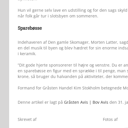
Hun vil gerne selv lave en udstilling og for den sags skyl
når folk går tur i slotsbyen om sommeren.
Sparebøsse
Indehaveren af Den gamle Skomager, Morten Latter, sagde
en del musik til byen og blev hædret for sin enorme inds
i keramik.
”Dit gode hjerte sponsorerer til højre og venstre. Du er 
en sparebøsse en figur med en sprække i til penge, man 
krone, så bruger du halvanden på aktiviteter, der kommer 
Formand for Gråsten Handel Kim Stokholm betegnede Mort
Denne artikel er lagt på
Gråsten Avis | Bov Avis
den 31. j
Skrevet af
Fotos af