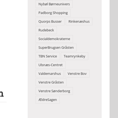
Nybøl Børneunivers
Padborg Shopping
Quorps Busser
Rinkenæshus
Rudebeck
Socialdemokraterne
SuperBrugsen Gråsten
TBN Service
Teamrynkeby
Ulsnæs-Centret
Valdemarshus
Venstre Bov
Venstre Gråsten
n
Venstre Sønderborg
ÆldreSagen