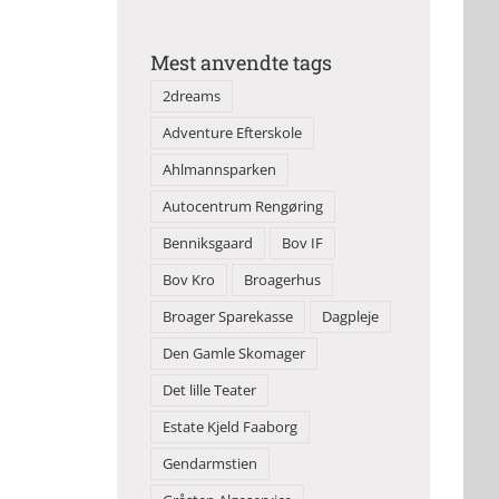
Mest anvendte tags
2dreams
Adventure Efterskole
Ahlmannsparken
Autocentrum Rengøring
Benniksgaard
Bov IF
Bov Kro
Broagerhus
Broager Sparekasse
Dagpleje
Den Gamle Skomager
Det lille Teater
Estate Kjeld Faaborg
Gendarmstien