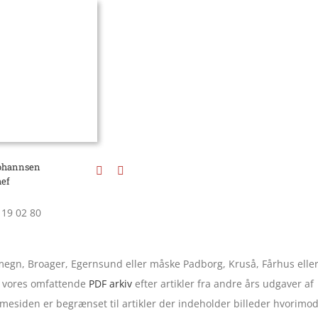
Johannsen
ef
 19 02 80
 omegn, Broager, Egernsund eller måske Padborg, Kruså, Fårhus elle
 i vores omfattende
PDF arkiv
efter artikler fra andre års udgaver af
esiden er begrænset til artikler der indeholder billeder hvorimo