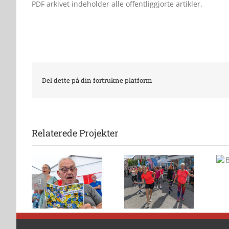
PDF arkivet indeholder alle offentliggjorte artikler.
Del dette på din fortrukne platform
Relaterede Projekter
Børn solgte
deres legesager
nsang
Flot danseshow
 mange
foran 2Dreams
rvet