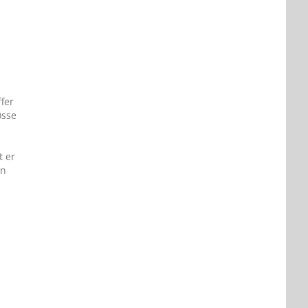
,
fer
øsse
t er
én