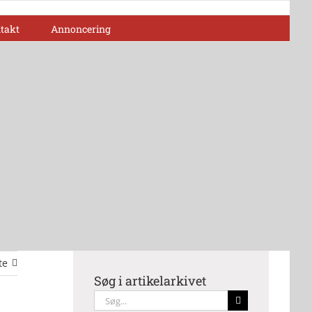
takt
Annoncering
te
Søg i artikelarkivet
Søg
efter: