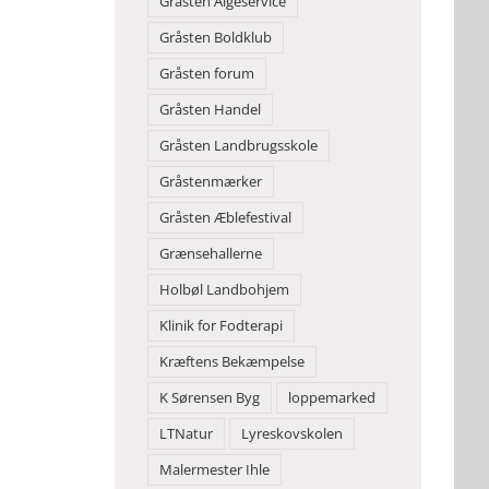
Gråsten Algeservice
Gråsten Boldklub
Gråsten forum
Gråsten Handel
Gråsten Landbrugsskole
Gråstenmærker
Gråsten Æblefestival
Grænsehallerne
Holbøl Landbohjem
Klinik for Fodterapi
Kræftens Bekæmpelse
K Sørensen Byg
loppemarked
LTNatur
Lyreskovskolen
Malermester Ihle