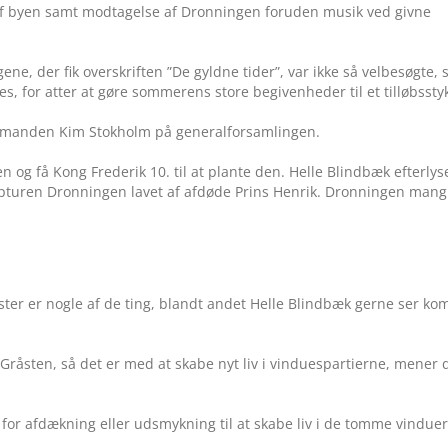
 af byen samt modtagelse af Dronningen foruden musik ved givne
agene, der fik overskriften ”De gyldne tider”, var ikke så velbesøgte,
, for atter at gøre sommerens store begivenheder til et tilløbssty
formanden Kim Stokholm på generalforsamlingen.
 og få Kong Frederik 10. til at plante den. Helle Blindbæk efterlys
lpturen Dronningen lavet af afdøde Prins Henrik. Dronningen mang
ter er nogle af de ting, blandt andet Helle Blindbæk gerne ser k
Gråsten, så det er med at skabe nyt liv i vinduespartierne, mener 
for afdækning eller udsmykning til at skabe liv i de tomme vinduer