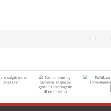
Facebook
X
Lin
Sol, sommer og
Politik på
tusindvis af
Torvedagene
gæster gjorde
Torvedagene til
en folkefest