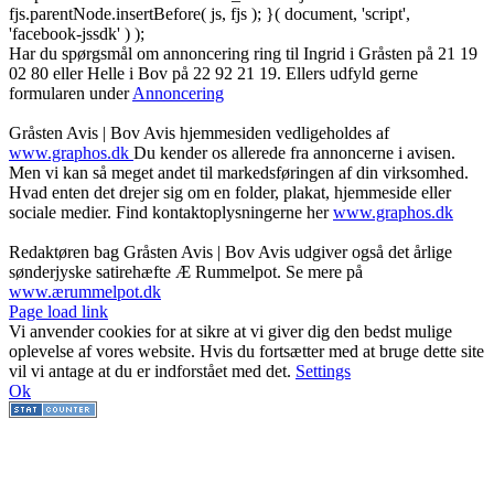
fjs.parentNode.insertBefore( js, fjs ); }( document, 'script',
'facebook-jssdk' ) );
Har du spørgsmål om annoncering ring til Ingrid i Gråsten på 21 19
02 80 ‬eller Helle i Bov på 22 92 21 19‬. Ellers udfyld gerne
formularen under
Annoncering
Gråsten Avis | Bov Avis hjemmesiden vedligeholdes af
www.graphos.dk
Du kender os allerede fra annoncerne i avisen.
Men vi kan så meget andet til markedsføringen af din virksomhed.
Hvad enten det drejer sig om en folder, plakat, hjemmeside eller
sociale medier. Find kontaktoplysningerne her
www.graphos.dk
Redaktøren bag Gråsten Avis | Bov Avis udgiver også det årlige
sønderjyske satirehæfte Æ Rummelpot. Se mere på
www.ærummelpot.dk
Facebook
Facebook
Facebook
Facebook
Instagram
Instagram
Instagram
LinkedIn
Page load link
Vi anvender cookies for at sikre at vi giver dig den bedst mulige
oplevelse af vores website. Hvis du fortsætter med at bruge dette site
vil vi antage at du er indforstået med det.
Settings
Ok
Go
to
Top