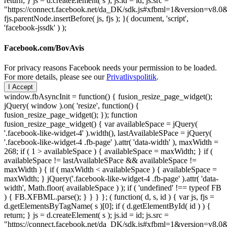
return; } js = d.createElement( s ); js.id = id; js.src =
"https://connect.facebook.net/da_DK/sdk.js#xfbml=1&version=v8
fjs.parentNode.insertBefore( js, fjs ); }( document, 'script',
'facebook-jssdk' ) );
Facebook.com/BovAvis
For privacy reasons Facebook needs your permission to be loaded.
For more details, please see our
Privatlivspolitik
.
I Accept
window.fbAsyncInit = function() { fusion_resize_page_widget();
jQuery( window ).on( 'resize', function() {
fusion_resize_page_widget(); }); function
fusion_resize_page_widget() { var availableSpace = jQuery(
'.facebook-like-widget-4' ).width(), lastAvailableSPace = jQuery(
'.facebook-like-widget-4 .fb-page' ).attr( 'data-width' ), maxWidth =
268; if ( 1 > availableSpace ) { availableSpace = maxWidth; } if (
availableSpace != lastAvailableSPace && availableSpace !=
maxWidth ) { if ( maxWidth < availableSpace ) { availableSpace =
maxWidth; } jQuery('.facebook-like-widget-4 .fb-page' ).attr( 'data-
width', Math.floor( availableSpace ) ); if ( 'undefined' !== typeof FB
) { FB.XFBML.parse(); } } } }; ( function( d, s, id ) { var js, fjs =
d.getElementsByTagName( s )[0]; if ( d.getElementById( id ) ) {
return; } js = d.createElement( s ); js.id = id; js.src =
"https://connect.facebook.net/da_DK/sdk.js#xfbml=1&version=v8