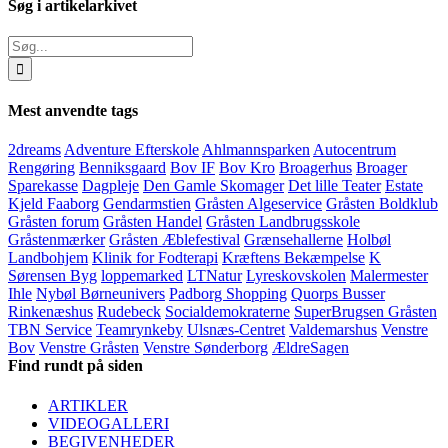
Søg i artikelarkivet
Søg
efter:
Mest anvendte tags
2dreams
Adventure Efterskole
Ahlmannsparken
Autocentrum
Rengøring
Benniksgaard
Bov IF
Bov Kro
Broagerhus
Broager
Sparekasse
Dagpleje
Den Gamle Skomager
Det lille Teater
Estate
Kjeld Faaborg
Gendarmstien
Gråsten Algeservice
Gråsten Boldklub
Gråsten forum
Gråsten Handel
Gråsten Landbrugsskole
Gråstenmærker
Gråsten Æblefestival
Grænsehallerne
Holbøl
Landbohjem
Klinik for Fodterapi
Kræftens Bekæmpelse
K
Sørensen Byg
loppemarked
LTNatur
Lyreskovskolen
Malermester
Ihle
Nybøl Børneunivers
Padborg Shopping
Quorps Busser
Rinkenæshus
Rudebeck
Socialdemokraterne
SuperBrugsen Gråsten
TBN Service
Teamrynkeby
Ulsnæs-Centret
Valdemarshus
Venstre
Bov
Venstre Gråsten
Venstre Sønderborg
ÆldreSagen
Find rundt på siden
ARTIKLER
VIDEOGALLERI
BEGIVENHEDER