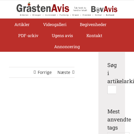
Skip
to
content
Artikler
Videogalleri
Begivenheder
PDF-arkiv
Ugens avis
Kontakt
Annoncering
Søg
Forrige
Næste
i
artikelark
Søg
efter:
Mest
anvendte
tags