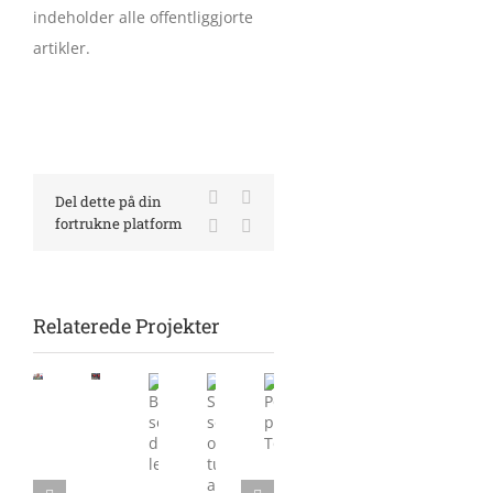
indeholder alle offentliggjorte
artikler.
Facebook
X
Del dette på din
fortrukne platform
LinkedIn
E-
mail
Relaterede Projekter
Morgensang
Flot
samlede
danseshow
mange
Sol,
Børn
Politik
foran
på
sommer
solgte
på
2Dreams
Torvet
og
deres
Torvedagene