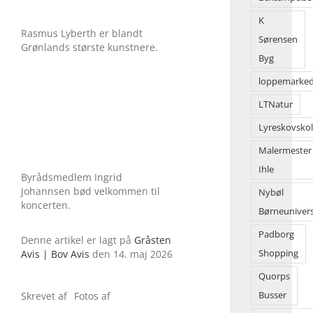
K
Rasmus Lyberth er blandt
Sørensen
Grønlands største kunstnere.
Byg
loppemarke
LTNatur
Lyreskovsko
Malermester
Ihle
Byrådsmedlem Ingrid
Johannsen bød velkommen til
Nybøl
koncerten.
Børneuniver
Padborg
Denne artikel er lagt på
Gråsten
Avis | Bov Avis
den 14. maj 2026
Shopping
Quorps
Skrevet af
Fotos af
Busser