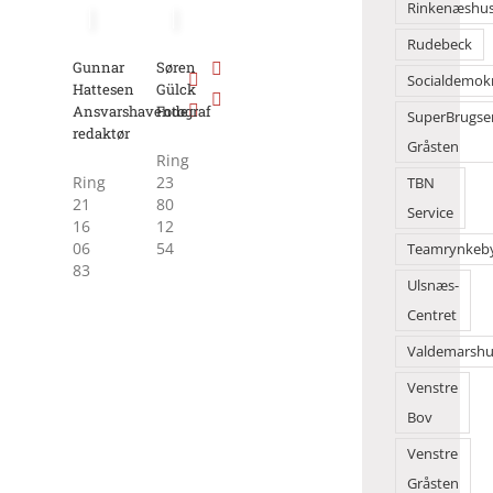
Rinkenæshu
Rudebeck
Gunnar
Søren
Socialdemok
Hattesen
Gülck
Ansvarshavende
Fotograf
SuperBrugse
redaktør
Gråsten
Ring
Ring
23
TBN
21
80
Service
16
12
06
54
Teamrynkeb
83
Ulsnæs-
Centret
Valdemarshu
Venstre
Bov
Venstre
Gråsten