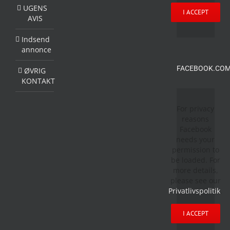
UGENS
I ACCEPT
AVIS
Indsend
annonce
FACEBOOK.COM
ØVRIG
KONTAKT
For privacy
reasons
Facebook
needs your
permission to
be loaded. For
more details,
please see our
Privatlivspolitik
.
I ACCEPT