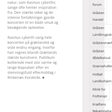
natur, som Rasmus Lyberths
forum
sange ofte henter inspiration
fra. Den stærke vokal og de
Gråsten
intense fortolkninger gjorde
Handel
koncerten til en både smuk og
bevægende oplevelse.
Gråsten
Landbrugssk
Rasmus Lyberth sang hele
koncerten på grønlandsk og
Gråstenmær
viste endnu engang, hvorfor
Gråsten
han regnes blandt Grønlands
største kunstnere. Publikum
Æblefestival
kvitterede med stor varme og
Grænsehalle
lange klapsalver efter en
stemningsfuld eftermiddag i
Holbøl
Rinkenæs Korskirke. ■
Landbohjem
Klinik for
Fodterapi
Kræftens
Bekæmpelse