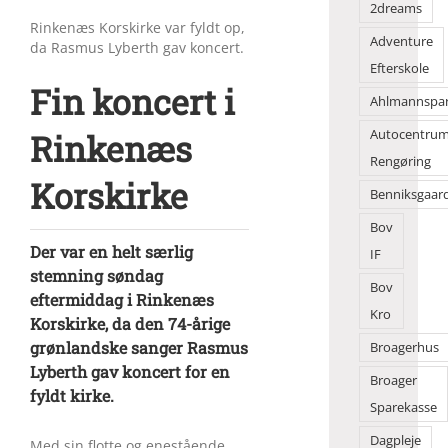
2dreams
Rinkenæs Korskirke var fyldt op,
Adventure
da Rasmus Lyberth gav koncert.
Efterskole
Fin koncert i
Ahlmannspa
Rinkenæs
Autocentru
Rengøring
Korskirke
Benniksgaar
Bov
Der var en helt særlig
IF
stemning søndag
Bov
eftermiddag i Rinkenæs
Kro
Korskirke, da den 74-årige
grønlandske sanger Rasmus
Broagerhus
Lyberth gav koncert for en
Broager
fyldt kirke.
Sparekasse
Dagpleje
Med sin flotte og enestående