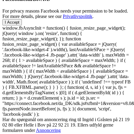
For privacy reasons Facebook needs your permission to be loaded.
For more details, please see our
Privatlivspolitik
.
I Accept
window.fbAsyncInit = function() { fusion_resize_page_widget();
jQuery( window ).on( 'resize', function() {
fusion_resize_page_widget(); }); function
fusion_resize_page_widget() { var availableSpace = jQuery(
'.facebook-like-widget-4' ).width(), lastAvailableSPace = jQuery(
'.facebook-like-widget-4 .fb-page' ).attr( 'data-width' ), maxWidth =
268; if ( 1 > availableSpace ) { availableSpace = maxWidth; } if (
availableSpace != lastAvailableSPace && availableSpace !=
maxWidth ) { if ( maxWidth < availableSpace ) { availableSpace =
maxWidth; } jQuery('.facebook-like-widget-4 .fb-page' ).attr( 'data-
width', Math.floor( availableSpace ) ); if ( 'undefined' !== typeof FB
) { FB.XFBML.parse(); } } } }; ( function( d, s, id ) { var js, fjs =
d.getElementsByTagName( s )[0]; if ( d.getElementById( id ) ) {
return; } js = d.createElement( s ); js.id = id; js.src =
"https://connect.facebook.net/da_DK/sdk.js#xfbml=1&version=v8
fjs.parentNode.insertBefore( js, fjs ); }( document, 'script',
'facebook-jssdk' ) );
Har du spørgsmål om annoncering ring til Ingrid i Gråsten på 21 19
02 80 ‬eller Helle i Bov på 22 92 21 19‬. Ellers udfyld gerne
formularen under
Annoncering