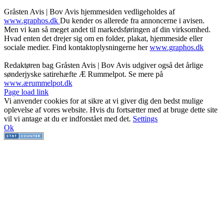
Gråsten Avis | Bov Avis hjemmesiden vedligeholdes af
www.graphos.dk
Du kender os allerede fra annoncerne i avisen.
Men vi kan så meget andet til markedsføringen af din virksomhed.
Hvad enten det drejer sig om en folder, plakat, hjemmeside eller
sociale medier. Find kontaktoplysningerne her
www.graphos.dk
Redaktøren bag Gråsten Avis | Bov Avis udgiver også det årlige
sønderjyske satirehæfte Æ Rummelpot. Se mere på
www.ærummelpot.dk
Facebook
Facebook
Facebook
Facebook
Instagram
Instagram
Instagram
LinkedIn
Page load link
Vi anvender cookies for at sikre at vi giver dig den bedst mulige
oplevelse af vores website. Hvis du fortsætter med at bruge dette site
vil vi antage at du er indforstået med det.
Settings
Ok
Go
to
Top