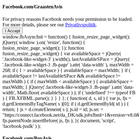
Facebook.com/GraastenAvis
For privacy reasons Facebook needs your permission to be loaded.
For more details, please see our
Privatlivspolitik
.
I Accept
window.fbAsyncInit = function() { fusion_resize_page_widget();
jQuery( window ).on( 'resize', function() {
fusion_resize_page_widget(); }); function
fusion_resize_page_widget() { var availableSpace = jQuery(
'.facebook-like-widget-3' ).width(), lastAvailableSPace = jQuery(
'.facebook-like-widget-3 .fb-page' ).attr( 'data-width' ), maxWidth =
268; if ( 1 > availableSpace ) { availableSpace = maxWidth; } if (
availableSpace != lastAvailableSPace && availableSpace !=
maxWidth ) { if ( maxWidth < availableSpace ) { availableSpace =
maxWidth; } jQuery('.facebook-like-widget-3 .fb-page' ).attr( 'data-
width', Math.floor( availableSpace ) ); if ( 'undefined' !== typeof FB
) { FB.XFBML.parse(); } } } }; ( function( d, s, id ) { var js, fjs =
d.getElementsByTagName( s )[0]; if ( d.getElementById( id ) ) {
return; } js = d.createElement( s ); js.id = id; js.src =
"https://connect.facebook.net/da_DK/sdk.js#xfbml=1&version=v8
fjs.parentNode.insertBefore( js, fjs ); }( document, 'script',
'facebook-jssdk' ) );
Facebook.com/BovAvis