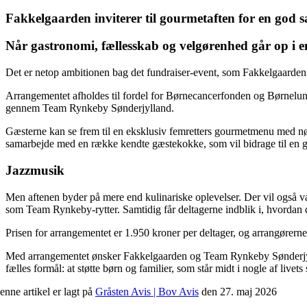
Fakkelgaarden inviterer til gourmetaften for en god s
Når gastronomi, fællesskab og velgørenhed går op i en 
Det er netop ambitionen bag det fundraiser-event, som Fakkelgaarde
Arrangementet afholdes til fordel for Børnecancer­fonden og Børne­lung
gennem Team Rynkeby Sønderjylland.
Gæsterne kan se frem til en eksklusiv femretters gourmetmenu med 
samarbejde med en række kendte gæstekokke, som vil bidrage til en g
Jazzmusik
Men aftenen byder på mere end kulinariske oplevelser. Der vil også 
som Team Rynkeby-rytter. Samtidig får deltagerne indblik i, hvordan d
Prisen for arrangementet er 1.950 kroner per deltager, og arrangørerne 
Med arrangementet ønsker Fakkel­gaarden og Team Rynkeby Sønder­jyl
fælles formål: at støtte børn og familier, som står midt i nogle af livets
enne artikel er lagt på
Gråsten Avis | Bov Avis
den 27. maj 2026