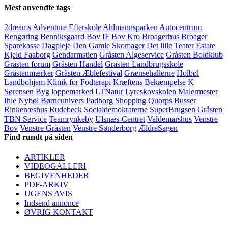
Mest anvendte tags
2dreams
Adventure Efterskole
Ahlmannsparken
Autocentrum
Rengøring
Benniksgaard
Bov IF
Bov Kro
Broagerhus
Broager
Sparekasse
Dagpleje
Den Gamle Skomager
Det lille Teater
Estate
Kjeld Faaborg
Gendarmstien
Gråsten Algeservice
Gråsten Boldklub
Gråsten forum
Gråsten Handel
Gråsten Landbrugsskole
Gråstenmærker
Gråsten Æblefestival
Grænsehallerne
Holbøl
Landbohjem
Klinik for Fodterapi
Kræftens Bekæmpelse
K
Sørensen Byg
loppemarked
LTNatur
Lyreskovskolen
Malermester
Ihle
Nybøl Børneunivers
Padborg Shopping
Quorps Busser
Rinkenæshus
Rudebeck
Socialdemokraterne
SuperBrugsen Gråsten
TBN Service
Teamrynkeby
Ulsnæs-Centret
Valdemarshus
Venstre
Bov
Venstre Gråsten
Venstre Sønderborg
ÆldreSagen
Find rundt på siden
ARTIKLER
VIDEOGALLERI
BEGIVENHEDER
PDF-ARKIV
UGENS AVIS
Indsend annonce
ØVRIG KONTAKT