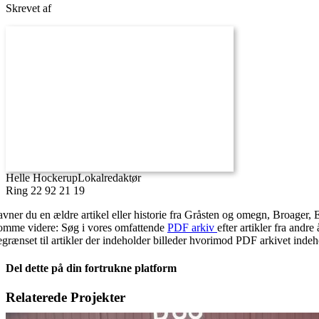
Skrevet af
Helle Hockerup
Lokalredaktør
Ring 22 92 21 19
avner du en ældre artikel eller historie fra Gråsten og omegn, Broager, 
omme videre: Søg i vores omfattende
PDF arkiv
efter artikler fra and
egrænset til artikler der indeholder billeder hvorimod PDF arkivet indehol
Del dette på din fortrukne platform
Facebook
X
LinkedIn
E-
Relaterede Projekter
mail