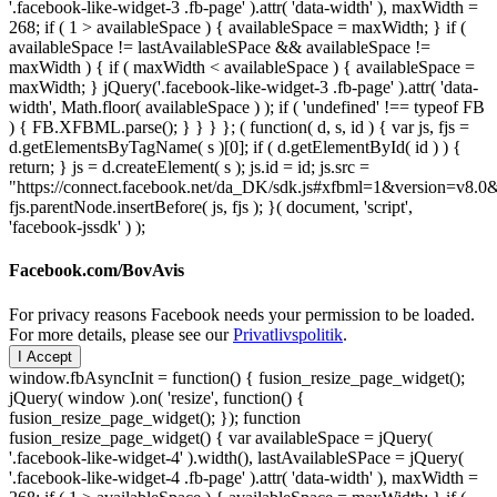
'.facebook-like-widget-3 .fb-page' ).attr( 'data-width' ), maxWidth =
268; if ( 1 > availableSpace ) { availableSpace = maxWidth; } if (
availableSpace != lastAvailableSPace && availableSpace !=
maxWidth ) { if ( maxWidth < availableSpace ) { availableSpace =
maxWidth; } jQuery('.facebook-like-widget-3 .fb-page' ).attr( 'data-
width', Math.floor( availableSpace ) ); if ( 'undefined' !== typeof FB
) { FB.XFBML.parse(); } } } }; ( function( d, s, id ) { var js, fjs =
d.getElementsByTagName( s )[0]; if ( d.getElementById( id ) ) {
return; } js = d.createElement( s ); js.id = id; js.src =
"https://connect.facebook.net/da_DK/sdk.js#xfbml=1&version=v8
fjs.parentNode.insertBefore( js, fjs ); }( document, 'script',
'facebook-jssdk' ) );
Facebook.com/BovAvis
For privacy reasons Facebook needs your permission to be loaded.
For more details, please see our
Privatlivspolitik
.
I Accept
window.fbAsyncInit = function() { fusion_resize_page_widget();
jQuery( window ).on( 'resize', function() {
fusion_resize_page_widget(); }); function
fusion_resize_page_widget() { var availableSpace = jQuery(
'.facebook-like-widget-4' ).width(), lastAvailableSPace = jQuery(
'.facebook-like-widget-4 .fb-page' ).attr( 'data-width' ), maxWidth =