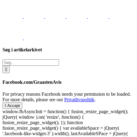
Søg i artikelarkivet
Søg
efter:
Facebook.com/GraastenAvis
For privacy reasons Facebook needs your permission to be loaded.
For more details, please see our
Privatlivspolitik
.
I Accept
window.fbAsyncInit = function() { fusion_resize_page_widget();
jQuery( window ).on( 'resize', function() {
fusion_resize_page_widget(); }); function
fusion_resize_page_widget() { var availableSpace = jQuery(
'.facebook-like-widget-3' ).width(), lastAvailableSPace = jQuery(