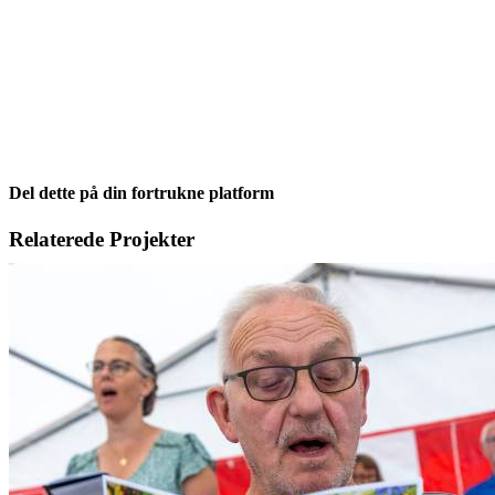
Del dette på din fortrukne platform
Facebook
X
LinkedIn
E-
Relaterede Projekter
mail