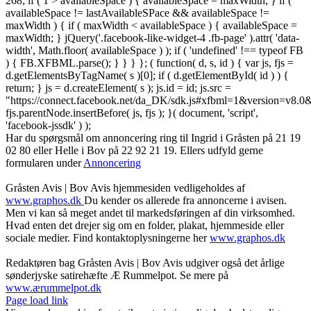
268; if ( 1 > availableSpace ) { availableSpace = maxWidth; } if (
availableSpace != lastAvailableSPace && availableSpace !=
maxWidth ) { if ( maxWidth < availableSpace ) { availableSpace =
maxWidth; } jQuery('.facebook-like-widget-4 .fb-page' ).attr( 'data-
width', Math.floor( availableSpace ) ); if ( 'undefined' !== typeof FB
) { FB.XFBML.parse(); } } } }; ( function( d, s, id ) { var js, fjs =
d.getElementsByTagName( s )[0]; if ( d.getElementById( id ) ) {
return; } js = d.createElement( s ); js.id = id; js.src =
"https://connect.facebook.net/da_DK/sdk.js#xfbml=1&version=v8
fjs.parentNode.insertBefore( js, fjs ); }( document, 'script',
'facebook-jssdk' ) );
Har du spørgsmål om annoncering ring til Ingrid i Gråsten på 21 19
02 80 ‬eller Helle i Bov på 22 92 21 19‬. Ellers udfyld gerne
formularen under
Annoncering
Gråsten Avis | Bov Avis hjemmesiden vedligeholdes af
www.graphos.dk
Du kender os allerede fra annoncerne i avisen.
Men vi kan så meget andet til markedsføringen af din virksomhed.
Hvad enten det drejer sig om en folder, plakat, hjemmeside eller
sociale medier. Find kontaktoplysningerne her
www.graphos.dk
Redaktøren bag Gråsten Avis | Bov Avis udgiver også det årlige
sønderjyske satirehæfte Æ Rummelpot. Se mere på
www.ærummelpot.dk
Facebook
Facebook
Facebook
Facebook
Instagram
Instagram
Instagram
LinkedIn
Page load link