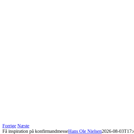
Forrige
Næste
Få inspiration på konfirmandmesse
Hans Ole Nielsen
2026-08-03T17: