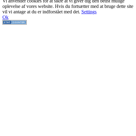
Vi anvender cookies for at sikre at vi giver dig den bedst mulige
oplevelse af vores website. Hvis du fortsætter med at bruge dette site
vil vi antage at du er indforstået med det.
Settings
Ok
Go
to
Top