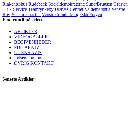
Rinkenæshus
Rudebeck
Socialdemokraterne
SuperBrugsen Gråsten
TBN Service
Teamrynkeby
Ulsnæs-Centret
Valdemarshus
Venstre
Bov
Venstre Gråsten
Venstre Sønderborg
ÆldreSagen
Find rundt på siden
ARTIKLER
VIDEOGALLERI
BEGIVENHEDER
PDF-ARKIV
UGENS AVIS
Indsend annonce
ØVRIG KONTAKT
Seneste Artikler