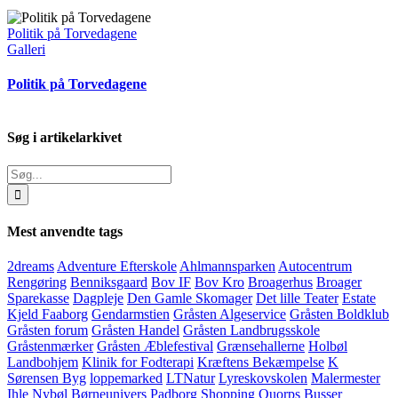
Politik på Torvedagene
Galleri
Politik på Torvedagene
Søg i artikelarkivet
Søg
efter:
Mest anvendte tags
2dreams
Adventure Efterskole
Ahlmannsparken
Autocentrum
Rengøring
Benniksgaard
Bov IF
Bov Kro
Broagerhus
Broager
Sparekasse
Dagpleje
Den Gamle Skomager
Det lille Teater
Estate
Kjeld Faaborg
Gendarmstien
Gråsten Algeservice
Gråsten Boldklub
Gråsten forum
Gråsten Handel
Gråsten Landbrugsskole
Gråstenmærker
Gråsten Æblefestival
Grænsehallerne
Holbøl
Landbohjem
Klinik for Fodterapi
Kræftens Bekæmpelse
K
Sørensen Byg
loppemarked
LTNatur
Lyreskovskolen
Malermester
Ihle
Nybøl Børneunivers
Padborg Shopping
Quorps Busser