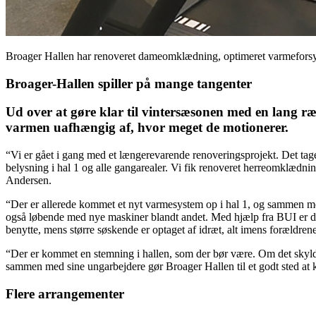
Broager Hallen har renoveret dameomklædning, optimeret varmeforsy
Broager-Hallen spiller på mange tangenter
Ud over at gøre klar til vintersæsonen med en lang rækk
varmen uafhængig af, hvor meget de motionerer.
“Vi er gået i gang med et længerevarende renoveringsprojekt. Det tage
belysning i hal 1 og alle gangarealer. Vi fik renoveret herreomklædni
Andersen.
“Der er allerede kommet et nyt varmesystem op i hal 1, og sammen med
også løbende med nye maskiner blandt andet. Med hjælp fra BUI er der 
benytte, mens større søskende er optaget af idræt, alt imens forældrene
“Der er kommet en stemning i hallen, som der bør være. Om det skyldes,
sammen med sine ungarbejdere gør Broager Hallen til et godt sted at 
Flere arrangementer