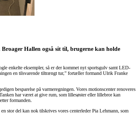
i Broager Hallen også sit til, brugerne kan holde
 nogle enkelte eksempler, så er der kommet nyt sportsgulv samt LED-
ngen en tilsvarende tiltrængt tur,” fortæller formand Ulrik Franke
n gedigen besparelse på varmeregningen. Vores motionscenter renoveres
nken har været at give rum, som lillesøster eller lillebror kan
retter formanden.
n en stor del kan nok tilskrives vores centerleder Pia Lehmann, som