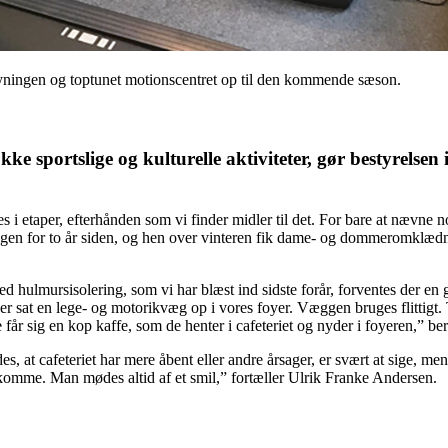
ningen og toptunet motionscentret op til den kommende sæson.
e sportslige og kulturelle aktiviteter, gør bestyrelsen 
s i etaper, efterhånden som vi finder midler til det. For bare at nævne
ngen for to år siden, og hen over vinteren fik dame- og dommeromklædni
 hulmursisolering, som vi har blæst ind sidste forår, forventes der e
sat en lege- og motorikvæg op i vores foyer. Væggen bruges flittigt. Ta
 får sig en kop kaffe, som de henter i cafeteriet og nyder i foyeren,” be
 at cafeteriet har mere åbent eller andre årsager, er svært at sige, me
komme. Man mødes altid af et smil,” fortæller Ulrik Franke Andersen.