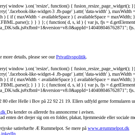
y( window ).on( 'resize', function() { fusion_resize_page_widget(); }
ry( '.facebook-like-widget-3 .fb-page' ).attr( 'data-width' ), maxWidth 
 { if ( maxWidth < availableSpace ) { availableSpace = maxWidth; } jQu
FBML.parse(); } } } }; ( function( d, s, id ) { var js, fjs = d.getElemen
.net/da_DK/sdk.js#xfbml=1&version=v8.0&appId=140408046762871"; fjs.pare
 more details, please see our
Privatlivspolitik
.
y( window ).on( 'resize', function() { fusion_resize_page_widget(); }
ry( '.facebook-like-widget-4 .fb-page' ).attr( 'data-width' ), maxWidth 
 { if ( maxWidth < availableSpace ) { availableSpace = maxWidth; } jQu
FBML.parse(); } } } }; ( function( d, s, id ) { var js, fjs = d.getElemen
.net/da_DK/sdk.js#xfbml=1&version=v8.0&appId=140408046762871"; fjs.pare
 80 ‬eller Helle i Bov på 22 92 21 19‬. Ellers udfyld gerne formularen 
.dk
Du kender os allerede fra annoncerne i avisen.
d enten det drejer sig om en folder, plakat, hjemmeside eller sociale 
derjyske satirehæfte Æ Rummelpot. Se mere på
www.ærummelpot.dk
LinkedIn