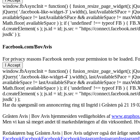
I Accept
window.fbAsyncInit = function() { fusion_resize_page_widget(); jQuer
jQuery( '.facebook-like-widget-3' ).width(), lastAvailableSPace = jQue
availableSpace != lastAvailableSPace && availableSpace != maxWidth )
Math.floor( availableSpace ) ); if ( 'undefined' !== typeof FB ) { FB.X
d.createElement( s ); js.id = id; js.src = "https://connect.facebook
jssdk' ) );
Facebook.com/BovAvis
For privacy reasons Facebook needs your permission to be loaded. For
I Accept
window.fbAsyncInit = function() { fusion_resize_page_widget(); jQuer
jQuery( '.facebook-like-widget-4' ).width(), lastAvailableSPace = jQue
availableSpace != lastAvailableSPace && availableSpace != maxWidth )
Math.floor( availableSpace ) ); if ( 'undefined' !== typeof FB ) { FB.X
d.createElement( s ); js.id = id; js.src = "https://connect.facebook
jssdk' ) );
Har du spørgsmål om annoncering ring til Ingrid i Gråsten på 21 19 02
Gråsten Avis | Bov Avis hjemmesiden vedligeholdes af
www.graphos
Men vi kan så meget andet til markedsføringen af din virksomhed. Hva
Redaktøren bag Gråsten Avis | Bov Avis udgiver også det årlige søn
Facebook
Facebook
Facebook
Facebook
Instagram
Instagram
Instagram