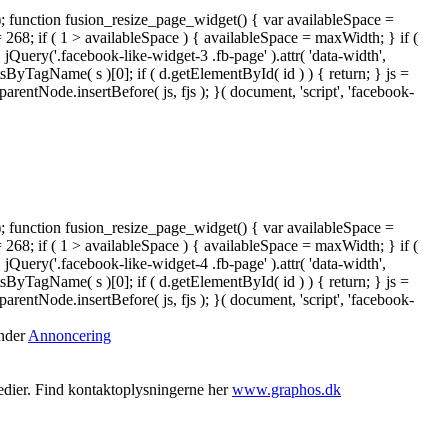
); function fusion_resize_page_widget() { var availableSpace =
= 268; if ( 1 > availableSpace ) { availableSpace = maxWidth; } if (
ery('.facebook-like-widget-3 .fb-page' ).attr( 'data-width',
tsByTagName( s )[0]; if ( d.getElementById( id ) ) { return; } js =
ntNode.insertBefore( js, fjs ); }( document, 'script', 'facebook-
); function fusion_resize_page_widget() { var availableSpace =
= 268; if ( 1 > availableSpace ) { availableSpace = maxWidth; } if (
ery('.facebook-like-widget-4 .fb-page' ).attr( 'data-width',
tsByTagName( s )[0]; if ( d.getElementById( id ) ) { return; } js =
ntNode.insertBefore( js, fjs ); }( document, 'script', 'facebook-
under
Annoncering
medier. Find kontaktoplysningerne her
www.graphos.dk