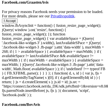
Facebook.com/GraastenAvis
For privacy reasons Facebook needs your permission to be loaded.
For more details, please see our
Privatlivspolitik
.
I Accept
window.fbAsyncInit = function() { fusion_resize_page_widget();
jQuery( window ).on( 'resize', function() {
fusion_resize_page_widget(); }); function
fusion_resize_page_widget() { var availableSpace = jQuery(
'.facebook-like-widget-3' ).width(), lastAvailableSPace = jQuery(
'.facebook-like-widget-3 .fb-page' ).attr( 'data-width' ), maxWidth =
268; if ( 1 > availableSpace ) { availableSpace = maxWidth; } if (
availableSpace != lastAvailableSPace && availableSpace !=
maxWidth ) { if ( maxWidth < availableSpace ) { availableSpace =
maxWidth; } jQuery('.facebook-like-widget-3 .fb-page' ).attr( 'data-
width', Math.floor( availableSpace ) ); if ( 'undefined' !== typeof FB
) { FB.XFBML.parse(); } } } }; ( function( d, s, id ) { var js, fjs =
d.getElementsByTagName( s )[0]; if ( d.getElementById( id ) ) {
return; } js = d.createElement( s ); js.id = id; js.src =
"https://connect.facebook.net/da_DK/sdk.js#xfbml=1&version=v8
fjs.parentNode.insertBefore( js, fjs ); }( document, 'script',
'facebook-jssdk' ) );
Facebook.com/BovAvis