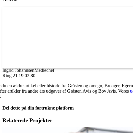
Ingrid Johannsen
Mediechef
Ring 21 19 02 80
 du en ældre artikel eller historie fra Gråsten og omegn, Broager, Eger
fter artikler fra andre års udgaver af Gråsten Avis og Bov Avis. Vores
u
.
Del dette på din fortrukne platform
Facebook
X
LinkedIn
E-
Relaterede Projekter
mail