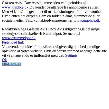
Gråsten Avis | Bov Avis hjemmesiden vedligeholdes af
www.graphos.dk
Du kender os allerede fra annoncerne i avisen.
Men vi kan så meget andet til markedsføringen af din virksomhed.
Hvad enten det drejer sig om en folder, plakat, hjemmeside eller
sociale medier. Find kontaktoplysningerne her
www.graphos.dk
Redaktøren bag Gråsten Avis | Bov Avis udgiver også det årlige
sønderjyske satirehæfte Æ Rummelpot. Se mere på
www.ærummelpot.dk
Facebook
Facebook
Facebook
Facebook
Instagram
Instagram
Instagram
LinkedIn
Page load link
Vi anvender cookies for at sikre at vi giver dig den bedst mulige
oplevelse af vores website. Hvis du fortsætter med at bruge dette site
vil vi antage at du er indforstået med det.
Settings
Ok
Go
to
Top