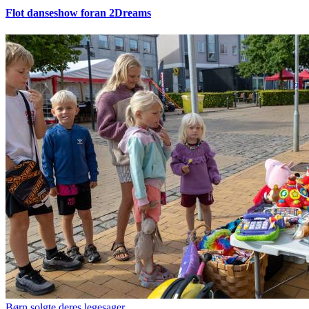
Flot danseshow foran 2Dreams
Børn solgte deres legesager