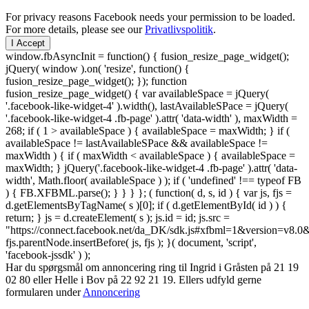
For privacy reasons Facebook needs your permission to be loaded.
For more details, please see our
Privatlivspolitik
.
I Accept
window.fbAsyncInit = function() { fusion_resize_page_widget();
jQuery( window ).on( 'resize', function() {
fusion_resize_page_widget(); }); function
fusion_resize_page_widget() { var availableSpace = jQuery(
'.facebook-like-widget-4' ).width(), lastAvailableSPace = jQuery(
'.facebook-like-widget-4 .fb-page' ).attr( 'data-width' ), maxWidth =
268; if ( 1 > availableSpace ) { availableSpace = maxWidth; } if (
availableSpace != lastAvailableSPace && availableSpace !=
maxWidth ) { if ( maxWidth < availableSpace ) { availableSpace =
maxWidth; } jQuery('.facebook-like-widget-4 .fb-page' ).attr( 'data-
width', Math.floor( availableSpace ) ); if ( 'undefined' !== typeof FB
) { FB.XFBML.parse(); } } } }; ( function( d, s, id ) { var js, fjs =
d.getElementsByTagName( s )[0]; if ( d.getElementById( id ) ) {
return; } js = d.createElement( s ); js.id = id; js.src =
"https://connect.facebook.net/da_DK/sdk.js#xfbml=1&version=v8
fjs.parentNode.insertBefore( js, fjs ); }( document, 'script',
'facebook-jssdk' ) );
Har du spørgsmål om annoncering ring til Ingrid i Gråsten på 21 19
02 80 ‬eller Helle i Bov på 22 92 21 19‬. Ellers udfyld gerne
formularen under
Annoncering