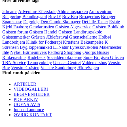
Mest anvendte tags
2dreams
Adventure Efterskole
Ahlmannsparken
Autocentrum
Rengøring
Benniksgaard
Bov IF
Bov Kro
Broagerhus
Broager
Sparekasse
Dagpleje
Den Gamle Skomager
Det lille Teater
Estate
Kjeld Faaborg
Gendarmstien
Gråsten Algeservice
Gråsten Boldklub
Gråsten forum
Gråsten Handel
Gråsten Landbrugsskole
Gråstenmærker
Gråsten Æblefestival
Grænsehallerne
Holbøl
Landbohjem
Klinik for Fodterapi
Kræftens Bekæmpelse
K
Sørensen Byg
loppemarked
LTNatur
Lyreskovskolen
Malermester
Ihle
Nybøl Børneunivers
Padborg Shopping
Quorps Busser
Rinkenæshus
Rudebeck
Socialdemokraterne
SuperBrugsen Gråsten
TBN Service
Teamrynkeby
Ulsnæs-Centret
Valdemarshus
Venstre
Bov
Venstre Gråsten
Venstre Sønderborg
ÆldreSagen
Find rundt på siden
ARTIKLER
VIDEOGALLERI
BEGIVENHEDER
PDF-ARKIV
UGENS AVIS
Indsend annonce
ØVRIG KONTAKT