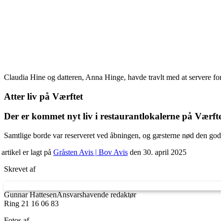
Claudia Hine og datteren, Anna Hinge, havde travlt med at servere fo
Atter liv på Værftet
Der er kommet nyt liv i restaurantlokalerne på Værf
Samtlige borde var reserveret ved åbningen, og gæsterne nød den go
artikel er lagt på
Gråsten Avis | Bov Avis
den 30. april 2025
Skrevet af
Gunnar Hattesen
Ansvarshavende redaktør
Ring 21 16 06 83
Fotos af