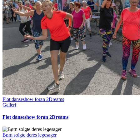
Flot danseshow foran 2Dreams
Galleri
Flot danseshow foran 2Dreams
Børn solgte deres legesager