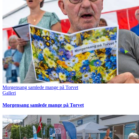
Morgensang samlede mange på Torvet
Galleri
Morgensang samlede mange på Torvet