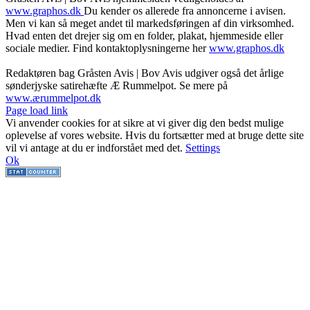
www.graphos.dk
Du kender os allerede fra annoncerne i avisen.
Men vi kan så meget andet til markedsføringen af din virksomhed.
Hvad enten det drejer sig om en folder, plakat, hjemmeside eller
sociale medier. Find kontaktoplysningerne her
www.graphos.dk
Redaktøren bag Gråsten Avis | Bov Avis udgiver også det årlige
sønderjyske satirehæfte Æ Rummelpot. Se mere på
www.ærummelpot.dk
Facebook
Facebook
Facebook
Facebook
Instagram
Instagram
Instagram
LinkedIn
Page load link
Vi anvender cookies for at sikre at vi giver dig den bedst mulige
oplevelse af vores website. Hvis du fortsætter med at bruge dette site
vil vi antage at du er indforstået med det.
Settings
Ok
Go
to
Top