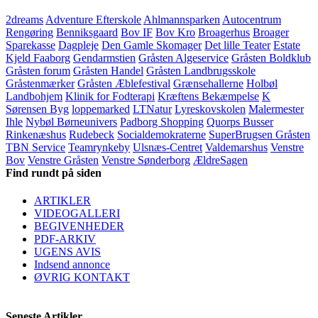
2dreams
Adventure Efterskole
Ahlmannsparken
Autocentrum
Rengøring
Benniksgaard
Bov IF
Bov Kro
Broagerhus
Broager
Sparekasse
Dagpleje
Den Gamle Skomager
Det lille Teater
Estate
Kjeld Faaborg
Gendarmstien
Gråsten Algeservice
Gråsten Boldklub
Gråsten forum
Gråsten Handel
Gråsten Landbrugsskole
Gråstenmærker
Gråsten Æblefestival
Grænsehallerne
Holbøl
Landbohjem
Klinik for Fodterapi
Kræftens Bekæmpelse
K
Sørensen Byg
loppemarked
LTNatur
Lyreskovskolen
Malermester
Ihle
Nybøl Børneunivers
Padborg Shopping
Quorps Busser
Rinkenæshus
Rudebeck
Socialdemokraterne
SuperBrugsen Gråsten
TBN Service
Teamrynkeby
Ulsnæs-Centret
Valdemarshus
Venstre
Bov
Venstre Gråsten
Venstre Sønderborg
ÆldreSagen
Find rundt på siden
ARTIKLER
VIDEOGALLERI
BEGIVENHEDER
PDF-ARKIV
UGENS AVIS
Indsend annonce
ØVRIG KONTAKT
Seneste Artikler