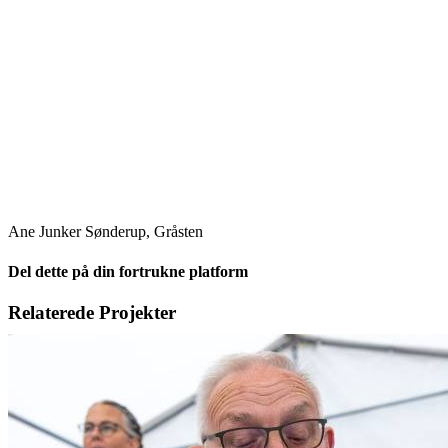
Ane Junker Sønderup, Gråsten
Del dette på din fortrukne platform
Facebook
X
LinkedIn
E-
Relaterede Projekter
mail