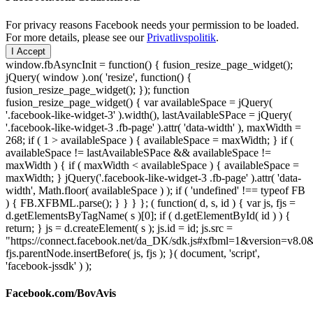
For privacy reasons Facebook needs your permission to be loaded.
For more details, please see our
Privatlivspolitik
.
I Accept
window.fbAsyncInit = function() { fusion_resize_page_widget();
jQuery( window ).on( 'resize', function() {
fusion_resize_page_widget(); }); function
fusion_resize_page_widget() { var availableSpace = jQuery(
'.facebook-like-widget-3' ).width(), lastAvailableSPace = jQuery(
'.facebook-like-widget-3 .fb-page' ).attr( 'data-width' ), maxWidth =
268; if ( 1 > availableSpace ) { availableSpace = maxWidth; } if (
availableSpace != lastAvailableSPace && availableSpace !=
maxWidth ) { if ( maxWidth < availableSpace ) { availableSpace =
maxWidth; } jQuery('.facebook-like-widget-3 .fb-page' ).attr( 'data-
width', Math.floor( availableSpace ) ); if ( 'undefined' !== typeof FB
) { FB.XFBML.parse(); } } } }; ( function( d, s, id ) { var js, fjs =
d.getElementsByTagName( s )[0]; if ( d.getElementById( id ) ) {
return; } js = d.createElement( s ); js.id = id; js.src =
"https://connect.facebook.net/da_DK/sdk.js#xfbml=1&version=v8
fjs.parentNode.insertBefore( js, fjs ); }( document, 'script',
'facebook-jssdk' ) );
Facebook.com/BovAvis