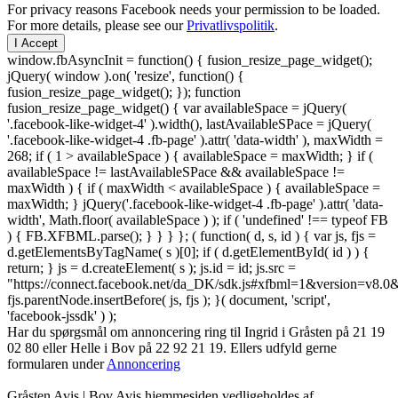
For privacy reasons Facebook needs your permission to be loaded.
For more details, please see our
Privatlivspolitik
.
I Accept
window.fbAsyncInit = function() { fusion_resize_page_widget();
jQuery( window ).on( 'resize', function() {
fusion_resize_page_widget(); }); function
fusion_resize_page_widget() { var availableSpace = jQuery(
'.facebook-like-widget-4' ).width(), lastAvailableSPace = jQuery(
'.facebook-like-widget-4 .fb-page' ).attr( 'data-width' ), maxWidth =
268; if ( 1 > availableSpace ) { availableSpace = maxWidth; } if (
availableSpace != lastAvailableSPace && availableSpace !=
maxWidth ) { if ( maxWidth < availableSpace ) { availableSpace =
maxWidth; } jQuery('.facebook-like-widget-4 .fb-page' ).attr( 'data-
width', Math.floor( availableSpace ) ); if ( 'undefined' !== typeof FB
) { FB.XFBML.parse(); } } } }; ( function( d, s, id ) { var js, fjs =
d.getElementsByTagName( s )[0]; if ( d.getElementById( id ) ) {
return; } js = d.createElement( s ); js.id = id; js.src =
"https://connect.facebook.net/da_DK/sdk.js#xfbml=1&version=v8
fjs.parentNode.insertBefore( js, fjs ); }( document, 'script',
'facebook-jssdk' ) );
Har du spørgsmål om annoncering ring til Ingrid i Gråsten på 21 19
02 80 ‬eller Helle i Bov på 22 92 21 19‬. Ellers udfyld gerne
formularen under
Annoncering
Gråsten Avis | Bov Avis hjemmesiden vedligeholdes af