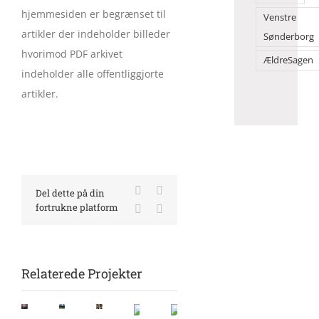
hjemmesiden er begrænset til
Venstre
artikler der indeholder billeder
Sønderborg
hvorimod PDF arkivet
ÆldreSagen
indeholder alle offentliggjorte
artikler.
Facebook
X
Del dette på din
fortrukne platform
LinkedIn
E-
mail
Relaterede Projekter
Barak
80
Naturoplevelser
i
i