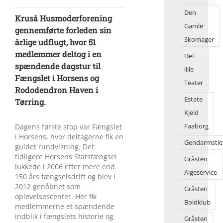
Den
Kruså Husmoder­for­ening
Gamle
gennemførte forleden sin
Skomager
årlige udflugt, hvor 51
medlemmer deltog i en
Det
spændende dagstur til
lille
Fængslet i Horsens og
Teater
Rododendron Haven i
Estate
Tørring.
Kjeld
Dagens første stop var Fængslet
Faaborg
i Horsens, hvor deltagerne fik en
Gendarmstie
guidet rundvisning. Det
tidligere Horsens Statsfængsel
Gråsten
lukkede i 2006 efter mere end
Algeservice
150 års fængselsdrift og blev i
2012 genåbnet som
Gråsten
oplevelsescenter. Her fik
Boldklub
medlemmerne et spændende
indblik i fængslets historie og
Gråsten