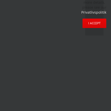
more details,
please see our
Privatlivspolitik
.
I ACCEPT