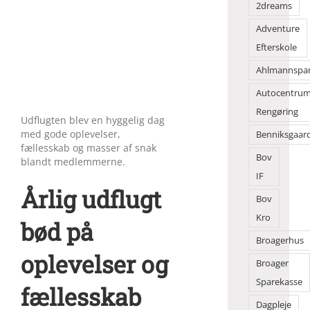
2dreams
Adventure
Efterskole
Ahlmannspa
Autocentru
Rengøring
Udflugten blev en hyggelig dag
med gode oplevelser,
Benniksgaar
fællesskab og masser af snak
Bov
blandt medlemmerne.
IF
Årlig udflugt
Bov
Kro
bød på
Broagerhus
oplevelser og
Broager
Sparekasse
fællesskab
Dagpleje