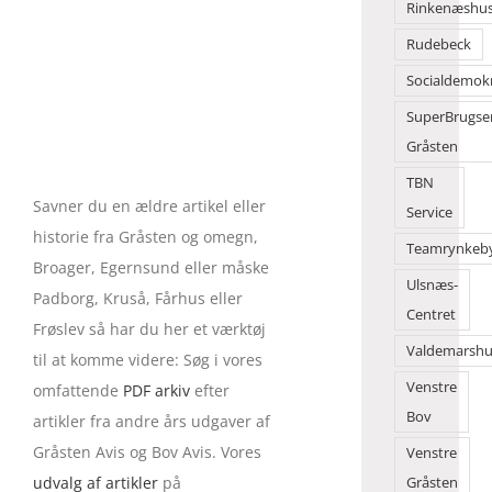
Rinkenæshu
Rudebeck
Socialdemok
SuperBrugse
Gråsten
TBN
Savner du en ældre artikel eller
Service
historie fra Gråsten og omegn,
Teamrynkeb
Broager, Egernsund eller måske
Ulsnæs-
Padborg, Kruså, Fårhus eller
Centret
Frøslev så har du her et værktøj
Valdemarshu
til at komme videre: Søg i vores
Venstre
omfattende
PDF arkiv
efter
Bov
artikler fra andre års udgaver af
Gråsten Avis og Bov Avis. Vores
Venstre
udvalg af artikler
på
Gråsten