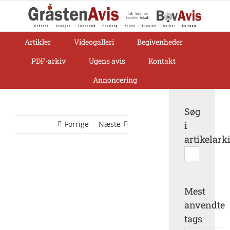
Skip
to
content
Artikler
Videogalleri
Begivenheder
PDF-arkiv
Ugens avis
Kontakt
Annoncering
Søg
Forrige
Næste
i
artikelark
Søg
efter:
Mest
anvendte
tags