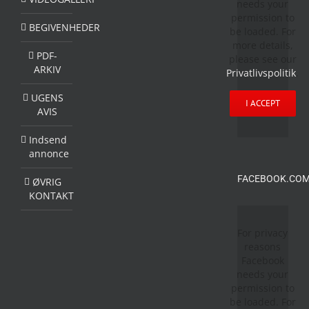
needs your
permission to
BEGIVENHEDER
be loaded. For
more details,
PDF-
please see our
ARKIV
Privatlivspolitik
.
UGENS
I ACCEPT
AVIS
Indsend
annonce
FACEBOOK.COM
ØVRIG
KONTAKT
For privacy
reasons
Facebook
needs your
permission to
be loaded. For