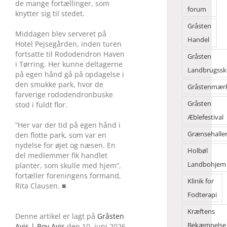
de mange fortællinger, som
forum
knytter sig til stedet.
Gråsten
Middagen blev serveret på
Handel
Hotel Pejsegården, inden turen
fortsatte til Rododendron Haven
Gråsten
i Tørring. Her kunne deltagerne
Landbrugssk
på egen hånd gå på opdagelse i
den smukke park, hvor de
Gråstenmær
farverige rododendronbuske
Gråsten
stod i fuldt flor.
Æblefestival
“Her var der tid på egen hånd i
Grænsehalle
den flotte park, som var en
nydelse for øjet og næsen. En
Holbøl
del medlemmer fik handlet
Landbohjem
planter, som skulle med hjem”,
fortæller foreningens formand,
Klinik for
Rita Clausen. ■
Fodterapi
Kræftens
Denne artikel er lagt på
Gråsten
Bekæmpelse
Avis | Bov Avis
den 10. juni 2026