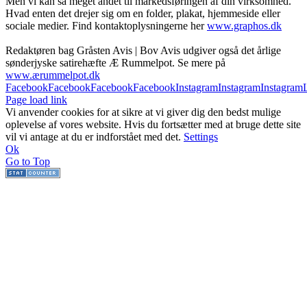
Men vi kan så meget andet til markedsføringen af din virksomhed.
Hvad enten det drejer sig om en folder, plakat, hjemmeside eller
sociale medier. Find kontaktoplysningerne her
www.graphos.dk
Redaktøren bag Gråsten Avis | Bov Avis udgiver også det årlige
sønderjyske satirehæfte Æ Rummelpot. Se mere på
www.ærummelpot.dk
Facebook
Facebook
Facebook
Facebook
Instagram
Instagram
Instagram
Page load link
Vi anvender cookies for at sikre at vi giver dig den bedst mulige
oplevelse af vores website. Hvis du fortsætter med at bruge dette site
vil vi antage at du er indforstået med det.
Settings
Ok
Go to Top