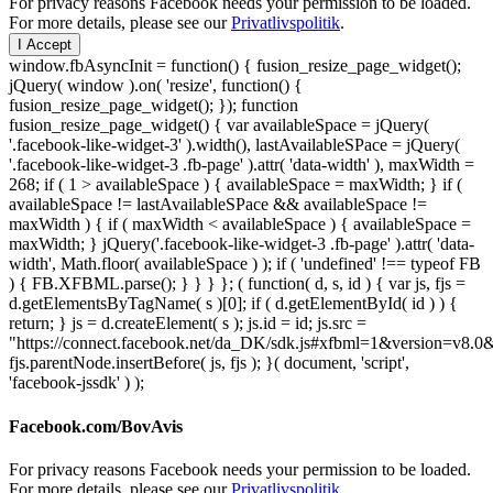
For privacy reasons Facebook needs your permission to be loaded.
For more details, please see our
Privatlivspolitik
.
I Accept
window.fbAsyncInit = function() { fusion_resize_page_widget();
jQuery( window ).on( 'resize', function() {
fusion_resize_page_widget(); }); function
fusion_resize_page_widget() { var availableSpace = jQuery(
'.facebook-like-widget-3' ).width(), lastAvailableSPace = jQuery(
'.facebook-like-widget-3 .fb-page' ).attr( 'data-width' ), maxWidth =
268; if ( 1 > availableSpace ) { availableSpace = maxWidth; } if (
availableSpace != lastAvailableSPace && availableSpace !=
maxWidth ) { if ( maxWidth < availableSpace ) { availableSpace =
maxWidth; } jQuery('.facebook-like-widget-3 .fb-page' ).attr( 'data-
width', Math.floor( availableSpace ) ); if ( 'undefined' !== typeof FB
) { FB.XFBML.parse(); } } } }; ( function( d, s, id ) { var js, fjs =
d.getElementsByTagName( s )[0]; if ( d.getElementById( id ) ) {
return; } js = d.createElement( s ); js.id = id; js.src =
"https://connect.facebook.net/da_DK/sdk.js#xfbml=1&version=v8
fjs.parentNode.insertBefore( js, fjs ); }( document, 'script',
'facebook-jssdk' ) );
Facebook.com/BovAvis
For privacy reasons Facebook needs your permission to be loaded.
For more details, please see our
Privatlivspolitik
.