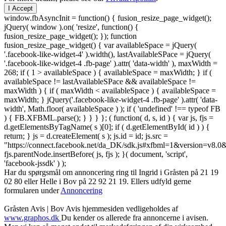
I Accept
window.fbAsyncInit = function() { fusion_resize_page_widget();
jQuery( window ).on( 'resize', function() {
fusion_resize_page_widget(); }); function
fusion_resize_page_widget() { var availableSpace = jQuery(
'.facebook-like-widget-4' ).width(), lastAvailableSPace = jQuery(
'.facebook-like-widget-4 .fb-page' ).attr( 'data-width' ), maxWidth =
268; if ( 1 > availableSpace ) { availableSpace = maxWidth; } if (
availableSpace != lastAvailableSPace && availableSpace !=
maxWidth ) { if ( maxWidth < availableSpace ) { availableSpace =
maxWidth; } jQuery('.facebook-like-widget-4 .fb-page' ).attr( 'data-
width', Math.floor( availableSpace ) ); if ( 'undefined' !== typeof FB
) { FB.XFBML.parse(); } } } }; ( function( d, s, id ) { var js, fjs =
d.getElementsByTagName( s )[0]; if ( d.getElementById( id ) ) {
return; } js = d.createElement( s ); js.id = id; js.src =
"https://connect.facebook.net/da_DK/sdk.js#xfbml=1&version=v8
fjs.parentNode.insertBefore( js, fjs ); }( document, 'script',
'facebook-jssdk' ) );
Har du spørgsmål om annoncering ring til Ingrid i Gråsten på 21 19
02 80 ‬eller Helle i Bov på 22 92 21 19‬. Ellers udfyld gerne
formularen under
Annoncering
Gråsten Avis | Bov Avis hjemmesiden vedligeholdes af
www.graphos.dk
Du kender os allerede fra annoncerne i avisen.