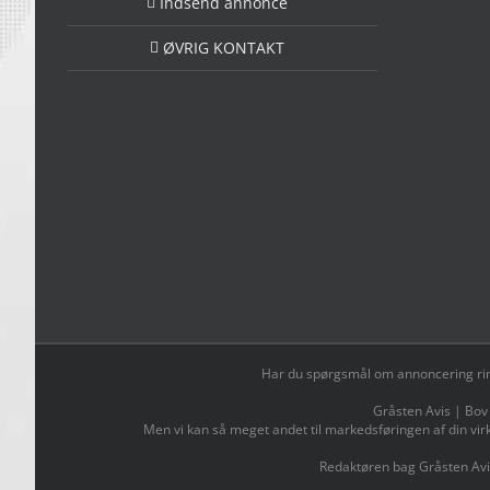
Indsend annonce
ØVRIG KONTAKT
Har du spørgsmål om annoncering ring t
Gråsten Avis | Bov
Men vi kan så meget andet til markedsføringen af din vir
Redaktøren bag Gråsten Avi