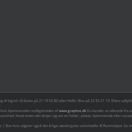
il Ingrid i Gråsten på 21 19 02 80 ‬eller Helle i Bov på 22 92 21 19‬. Ellers udf
 Avis hjemmesiden vedligeholdes af
www.graphos.dk
Du kender os allerede fra a
ksomhed. Hvad enten det drejer sig om en folder, plakat, hjemmeside eller socia
s | Bov Avis udgiver også det årlige sønderjyske satirehæfte Æ Rummelpot. Se 