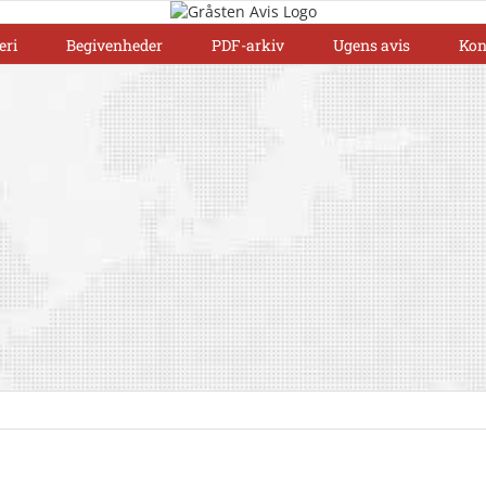
eri
Begivenheder
PDF-arkiv
Ugens avis
Kon