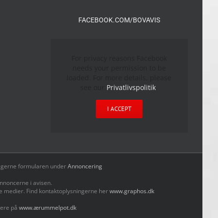
FACEBOOK.COM/BOVAVIS
For privacy reasons Facebook
needs your permission to be
loaded. For more details, please
see our
Privatlivspolitik
.
I ACCEPT
yld gerne formularen under
Annoncering
nnoncerne i avisen.
le medier. Find kontaktoplysningerne her
www.graphos.dk
mere på
www.ærummelpot.dk