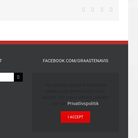
Facebook
X
LinkedIn
E-
mail
T
FACEBOOK.COM/GRAASTENAVIS
For privacy reasons Facebook
needs your permission to be
loaded. For more details, please
see our
Privatlivspolitik
.
I ACCEPT