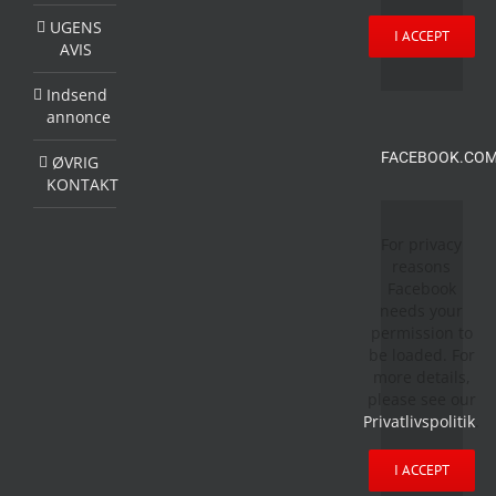
UGENS
I ACCEPT
AVIS
Indsend
annonce
FACEBOOK.COM
ØVRIG
KONTAKT
For privacy
reasons
Facebook
needs your
permission to
be loaded. For
more details,
please see our
Privatlivspolitik
.
I ACCEPT