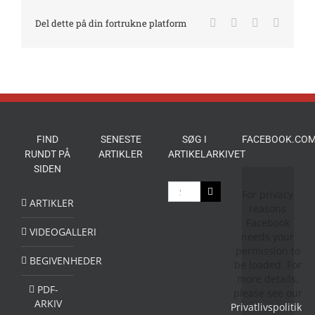
Facebook
X
LinkedIn
E-
Del dette på din fortrukne platform
mail
FIND
SENESTE
SØG I
FACEBOOK.COM
RUNDT PÅ
ARTIKLER
ARTIKELARKIVET
SIDEN
Søg
For privacy
efter:
ARTIKLER
reasons
Facebook
VIDEOGALLERI
needs your
permission to
BEGIVENHEDER
be loaded. For
more details,
PDF-
please see our
ARKIV
Privatlivspolitik
.