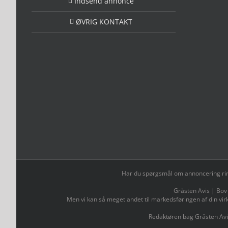
Indsend annonce
ØVRIG KONTAKT
Har du spørgsmål om annoncering ring t
Gråsten Avis | Bov
Men vi kan så meget andet til markedsføringen af din vir
Redaktøren bag Gråsten Avi