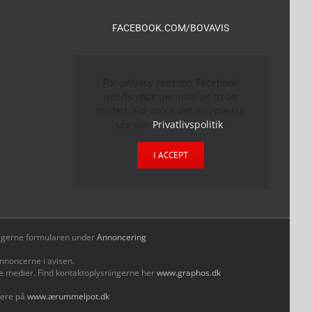
FACEBOOK.COM/BOVAVIS
For privacy reasons Facebook
needs your permission to be
loaded. For more details, please
see our
Privatlivspolitik
.
I ACCEPT
yld gerne formularen under
Annoncering
nnoncerne i avisen.
le medier. Find kontaktoplysningerne her
www.graphos.dk
mere på
www.ærummelpot.dk