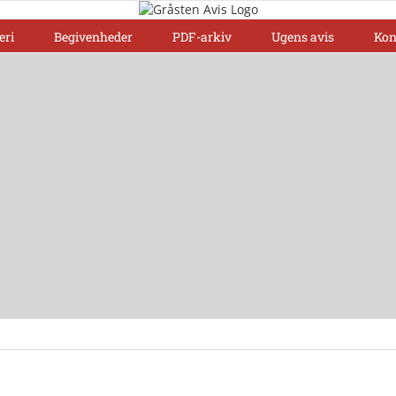
eri
Begivenheder
PDF-arkiv
Ugens avis
Kon