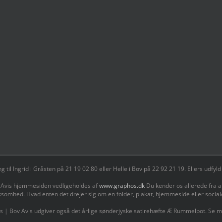
il Ingrid i Gråsten på 21 19 02 80 ‬eller Helle i Bov på 22 92 21 19‬. Ellers udf
 Avis hjemmesiden vedligeholdes af
www.graphos.dk
Du kender os allerede fra a
ksomhed. Hvad enten det drejer sig om en folder, plakat, hjemmeside eller socia
s | Bov Avis udgiver også det årlige sønderjyske satirehæfte Æ Rummelpot. Se 