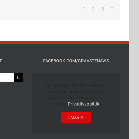
Facebook
X
LinkedIn
E-
mail
T
FACEBOOK.COM/GRAASTENAVIS
For privacy reasons Facebook
needs your permission to be
loaded. For more details, please
see our
Privatlivspolitik
.
I ACCEPT