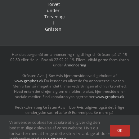
Har du spørgsmål om annoncering ring til Ingrid i Gråsten på 21 19
02 80 ‬eller Helle i Bov på 22 92 21 19‬. Ellers udfyld gerne formularen
under
Annoncering
Gråsten Avis | Bov Avis hjemmesiden vedligeholdes af
www.graphos.dk
Du kender os allerede fra annoncerne i avisen.
Men vi kan så meget andet til markedsføringen af din virksomhed.
Hvad enten det drejer sig om en folder, plakat, hjemmeside eller
sociale medier. Find kontaktoplysningerne her
www.graphos.dk
Redaktøren bag Gråsten Avis | Bov Avis udgiver også det årlige
sønderjyske satirehæfte Æ Rummelpot. Se mere på
www.ærummelpot.dk
Vi anvender cookies for at sikre at vi giver dig den
bedst mulige oplevelse af vores website. Hvis du
Facebook
Facebook
Facebook
Facebook
Instagram
Instagram
Instagram
LinkedIn
OK
fortsætter med at bruge dette site vil vi antage at du er