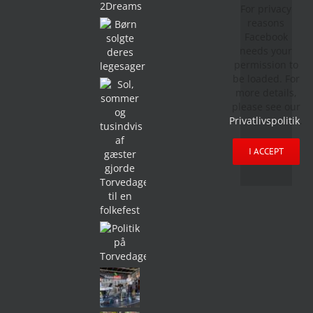
For privacy
reasons
Facebook
needs your
permission to
be loaded. For
more details,
please see our
Privatlivspolitik
.
I ACCEPT