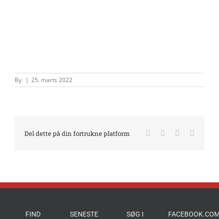
By
|
25. marts 2022
Facebook
X
LinkedIn
E-
Del dette på din fortrukne platform
mail
FIND
SENESTE
SØG I
FACEBOOK.COM