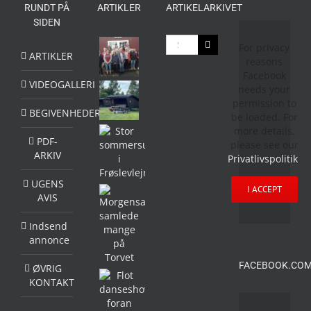
RUNDT PÅ
ARTIKLER
ARTIKELARKIVET
SIDEN
Søg
For privacy
efter:
ARTIKLER
reasons
Facebook
VIDEOGALLERI
needs your
permission to
BEGIVENHEDER
be loaded. For
more details,
PDF-
please see our
ARKIV
Privatlivspolitik
.
UGENS
I ACCEPT
AVIS
Indsend
annonce
FACEBOOK.COM
ØVRIG
KONTAKT