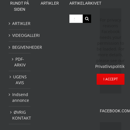
RUNDT PÅ
ARTIKLER
ARTIKELARKIVET
SIDEN
Søg
For privacy
efter:
ARTIKLER
reasons
Facebook
VIDEOGALLERI
needs your
permission to
BEGIVENHEDER
be loaded. For
more details,
PDF-
please see our
ARKIV
Privatlivspolitik
.
UGENS
I ACCEPT
AVIS
Indsend
annonce
FACEBOOK.COM
ØVRIG
KONTAKT