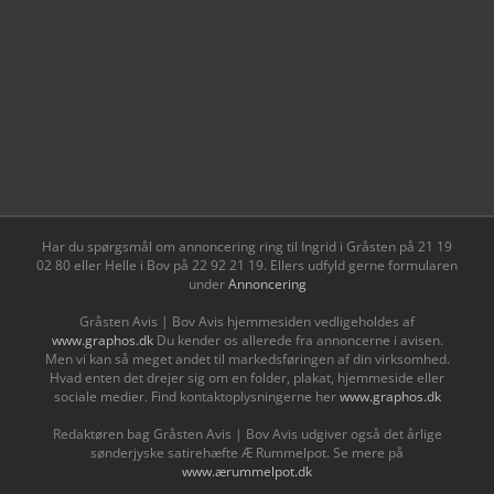
Har du spørgsmål om annoncering ring til Ingrid i Gråsten på 21 19
02 80 ‬eller Helle i Bov på 22 92 21 19‬. Ellers udfyld gerne formularen
under
Annoncering
Gråsten Avis | Bov Avis hjemmesiden vedligeholdes af
www.graphos.dk
Du kender os allerede fra annoncerne i avisen.
Men vi kan så meget andet til markedsføringen af din virksomhed.
Hvad enten det drejer sig om en folder, plakat, hjemmeside eller
sociale medier. Find kontaktoplysningerne her
www.graphos.dk
Redaktøren bag Gråsten Avis | Bov Avis udgiver også det årlige
sønderjyske satirehæfte Æ Rummelpot. Se mere på
www.ærummelpot.dk