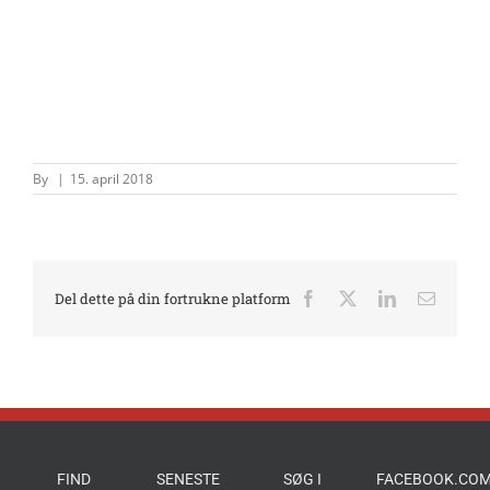
By
|
15. april 2018
Del dette på din fortrukne platform
Facebook
X
LinkedIn
E-
mail
FIND
SENESTE
SØG I
FACEBOOK.COM