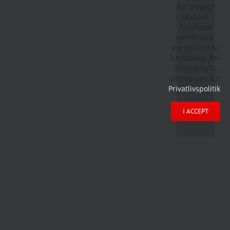
For privacy
reasons
Facebook
needs your
permission to
be loaded. For
more details,
please see our
Privatlivspolitik
.
I ACCEPT