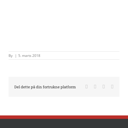
By
|
5. marts 2018
Facebook
X
LinkedIn
E-
Del dette på din fortrukne platform
mail