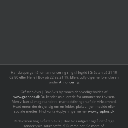
Har du spørgsmål om annoncering ring til Ingrid i Gråsten på 21 19
02 80 ‬eller Helle i Bov på 22 92 21 19‬. Ellers udfyld gerne formularen
under
Annoncering
Gråsten Avis | Bov Avis hjemmesiden vedligeholdes af
www.graphos.dk
Du kender os allerede fra annoncerne i avisen.
Men vi kan så meget andet til markedsføringen af din virksomhed.
Hvad enten det drejer sig om en folder, plakat, hjemmeside eller
sociale medier. Find kontaktoplysningerne her
www.graphos.dk
Redaktøren bag Gråsten Avis | Bov Avis udgiver også det årlige
sønderjyske satirehæfte Æ Rummelpot. Se mere på