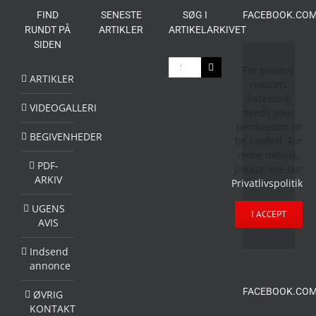
FIND
SENESTE
SØG I
FACEBOOK.COM
RUNDT PÅ
ARTIKLER
ARTIKELARKIVET
SIDEN
Søg
For privacy
efter:
ARTIKLER
reasons
Facebook
VIDEOGALLERI
needs your
permission to
BEGIVENHEDER
be loaded. For
more details,
PDF-
please see our
ARKIV
Privatlivspolitik
.
UGENS
I ACCEPT
AVIS
Indsend
annonce
FACEBOOK.COM
ØVRIG
KONTAKT