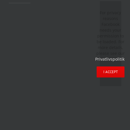
For privacy
reasons
Facebook
needs your
permission to
be loaded. For
more details,
please see our
Privatlivspolitik
.
I ACCEPT