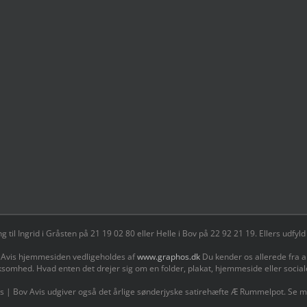
il Ingrid i Gråsten på 21 19 02 80 ‬eller Helle i Bov på 22 92 21 19‬. Ellers udf
 Avis hjemmesiden vedligeholdes af
www.graphos.dk
Du kender os allerede fra a
ksomhed. Hvad enten det drejer sig om en folder, plakat, hjemmeside eller socia
s | Bov Avis udgiver også det årlige sønderjyske satirehæfte Æ Rummelpot. Se 