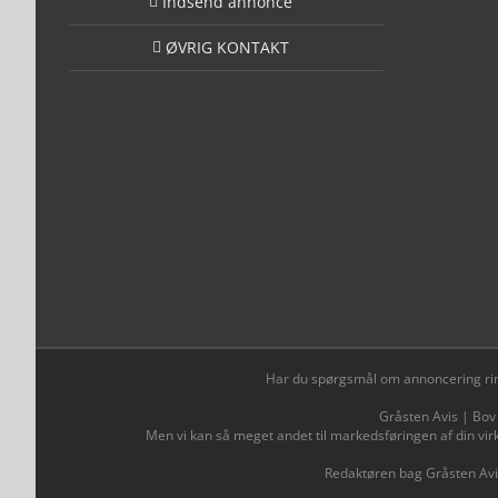
Indsend annonce
ØVRIG KONTAKT
Har du spørgsmål om annoncering ring t
Gråsten Avis | Bov
Men vi kan så meget andet til markedsføringen af din vir
Redaktøren bag Gråsten Avi