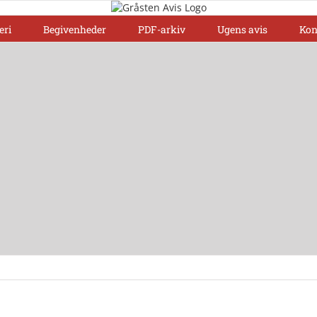
eri
Begivenheder
PDF-arkiv
Ugens avis
Kon