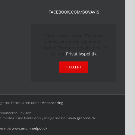
FACEBOOK.COM/BOVAVIS
For privacy reasons Facebook
needs your permission to be
loaded. For more details, please
see our
Privatlivspolitik
.
I ACCEPT
yld gerne formularen under
Annoncering
nnoncerne i avisen.
le medier. Find kontaktoplysningerne her
www.graphos.dk
mere på
www.ærummelpot.dk