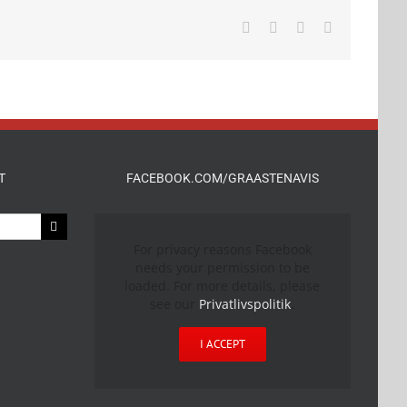
Facebook
X
LinkedIn
E-
mail
T
FACEBOOK.COM/GRAASTENAVIS
For privacy reasons Facebook
needs your permission to be
loaded. For more details, please
see our
Privatlivspolitik
.
I ACCEPT