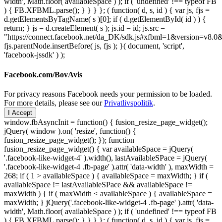
width', Math.floor( availableSpace ) ); if ( 'undefined' !== typeof FB
) { FB.XFBML.parse(); } } } }; ( function( d, s, id ) { var js, fjs =
d.getElementsByTagName( s )[0]; if ( d.getElementById( id ) ) {
return; } js = d.createElement( s ); js.id = id; js.src =
"https://connect.facebook.net/da_DK/sdk.js#xfbml=1&version=v8
fjs.parentNode.insertBefore( js, fjs ); }( document, 'script',
'facebook-jssdk' ) );
Facebook.com/BovAvis
For privacy reasons Facebook needs your permission to be loaded.
For more details, please see our
Privatlivspolitik
.
I Accept
window.fbAsyncInit = function() { fusion_resize_page_widget();
jQuery( window ).on( 'resize', function() {
fusion_resize_page_widget(); }); function
fusion_resize_page_widget() { var availableSpace = jQuery(
'.facebook-like-widget-4' ).width(), lastAvailableSPace = jQuery(
'.facebook-like-widget-4 .fb-page' ).attr( 'data-width' ), maxWidth =
268; if ( 1 > availableSpace ) { availableSpace = maxWidth; } if (
availableSpace != lastAvailableSPace && availableSpace !=
maxWidth ) { if ( maxWidth < availableSpace ) { availableSpace =
maxWidth; } jQuery('.facebook-like-widget-4 .fb-page' ).attr( 'data-
width', Math.floor( availableSpace ) ); if ( 'undefined' !== typeof FB
) { FB.XFBML.parse(); } } } }; ( function( d, s, id ) { var js, fjs =