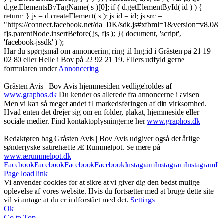
d.getElementsByTagName( s )[0]; if ( d.getElementById( id ) ) {
return; } js = d.createElement( s ); js.id = id; js.src =
"https://connect.facebook.net/da_DK/sdk.js#xfbml=1&version=v8
fjs.parentNode.insertBefore( js, fjs ); }( document, 'script',
'facebook-jssdk' ) );
Har du spørgsmål om annoncering ring til Ingrid i Gråsten på 21 19
02 80 ‬eller Helle i Bov på 22 92 21 19‬. Ellers udfyld gerne
formularen under
Annoncering
Gråsten Avis | Bov Avis hjemmesiden vedligeholdes af
www.graphos.dk
Du kender os allerede fra annoncerne i avisen.
Men vi kan så meget andet til markedsføringen af din virksomhed.
Hvad enten det drejer sig om en folder, plakat, hjemmeside eller
sociale medier. Find kontaktoplysningerne her
www.graphos.dk
Redaktøren bag Gråsten Avis | Bov Avis udgiver også det årlige
sønderjyske satirehæfte Æ Rummelpot. Se mere på
www.ærummelpot.dk
Facebook
Facebook
Facebook
Facebook
Instagram
Instagram
Instagram
Page load link
Vi anvender cookies for at sikre at vi giver dig den bedst mulige
oplevelse af vores website. Hvis du fortsætter med at bruge dette site
vil vi antage at du er indforstået med det.
Settings
Ok
Go to Top