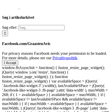
Søg i artikelarkivet
Søg efter:
Facebook.com/GraastenAvis
For privacy reasons Facebook needs your permission to be loaded.
For more details, please see our
Privatlivspolitik
.
I Accept
window.fbAsyncInit = function() { fusion_resize_page_widget();
jQuery( window ).on( 'resize', function() {
fusion_resize_page_widget(); }); function
fusion_resize_page_widget() { var availableSpace = jQuery(
'.facebook-like-widget-3' ).width(), lastAvailableSPace = jQuery(
'.facebook-like-widget-3 .fb-page' ).attr( 'data-width' ), maxWidth =
268; if ( 1 > availableSpace ) { availableSpace = maxWidth; } if (
availableSpace != lastAvailableSPace && availableSpace !=
maxWidth ) { if ( maxWidth < availableSpace ) { availableSpace =
maxWidth; } jQuery('.facebook-like-widget-3 .fb-page' ).attr( 'data-