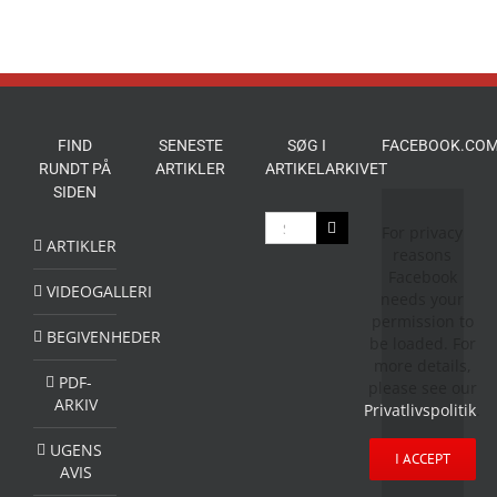
FIND
SENESTE
SØG I
FACEBOOK.COM
RUNDT PÅ
ARTIKLER
ARTIKELARKIVET
SIDEN
Søg
For privacy
efter:
ARTIKLER
reasons
Facebook
VIDEOGALLERI
needs your
permission to
BEGIVENHEDER
be loaded. For
more details,
PDF-
please see our
ARKIV
Privatlivspolitik
.
UGENS
I ACCEPT
AVIS