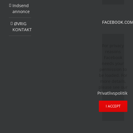
Indsend
annonce
FACEBOOK.COM
ØVRIG
KONTAKT
For privacy
reasons
Facebook
needs your
permission to
be loaded. For
more details,
please see our
Privatlivspolitik
.
I ACCEPT