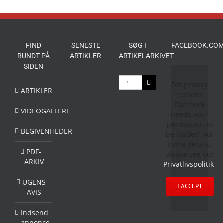
FIND
SENESTE
SØG I
FACEBOOK.COM
RUNDT PÅ
ARTIKLER
ARTIKELARKIVET
SIDEN
Søg
For privacy
efter:
ARTIKLER
reasons
Facebook
VIDEOGALLERI
needs your
permission to
BEGIVENHEDER
be loaded. For
more details,
PDF-
please see our
ARKIV
Privatlivspolitik
.
UGENS
I ACCEPT
AVIS
Indsend
annonce