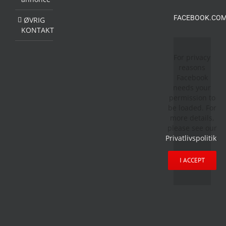
FACEBOOK.COM
ØVRIG
KONTAKT
For privacy
reasons
Facebook
needs your
permission to
be loaded. For
more details,
please see our
Privatlivspolitik
.
I ACCEPT