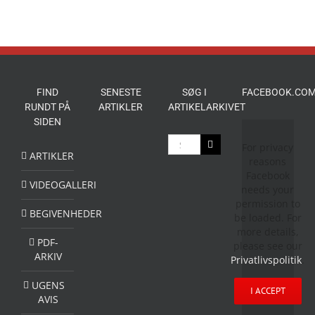
FIND
SENESTE
SØG I
FACEBOOK.COM
RUNDT PÅ
ARTIKLER
ARTIKELARKIVET
SIDEN
Søg
For privacy
efter:
ARTIKLER
reasons
Facebook
VIDEOGALLERI
needs your
permission to
BEGIVENHEDER
be loaded. For
more details,
PDF-
please see our
ARKIV
Privatlivspolitik
.
UGENS
I ACCEPT
AVIS