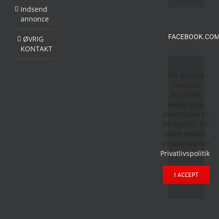
Indsend
annonce
FACEBOOK.COM
ØVRIG
KONTAKT
For privacy
reasons
Facebook
needs your
permission to
be loaded. For
more details,
please see our
Privatlivspolitik
.
I ACCEPT