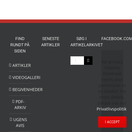
FIND
SENESTE
SØG I
FACEBOOK.COM
RUNDT PÅ
ARTIKLER
ARTIKELARKIVET
SIDEN
Søg
For privacy
efter:
ARTIKLER
reasons
Facebook
VIDEOGALLERI
needs your
permission to
BEGIVENHEDER
be loaded. For
more details,
PDF-
please see our
ARKIV
Privatlivspolitik
.
UGENS
I ACCEPT
AVIS