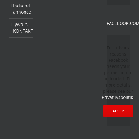
Indsend
annonce
FACEBOOK.COM
ØVRIG
KONTAKT
For privacy
reasons
Facebook
needs your
permission to
be loaded. For
more details,
please see our
Privatlivspolitik
.
I ACCEPT