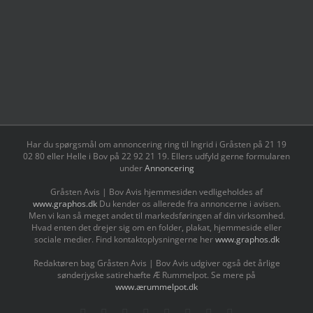
Har du spørgsmål om annoncering ring til Ingrid i Gråsten på 21 19
02 80 ‬eller Helle i Bov på 22 92 21 19‬. Ellers udfyld gerne formularen
under
Annoncering
Gråsten Avis | Bov Avis hjemmesiden vedligeholdes af
www.graphos.dk
Du kender os allerede fra annoncerne i avisen.
Men vi kan så meget andet til markedsføringen af din virksomhed.
Hvad enten det drejer sig om en folder, plakat, hjemmeside eller
sociale medier. Find kontaktoplysningerne her
www.graphos.dk
Redaktøren bag Gråsten Avis | Bov Avis udgiver også det årlige
sønderjyske satirehæfte Æ Rummelpot. Se mere på
www.ærummelpot.dk
Facebook
Facebook
Facebook
Facebook
Instagram
Instagram
Instagram
LinkedIn