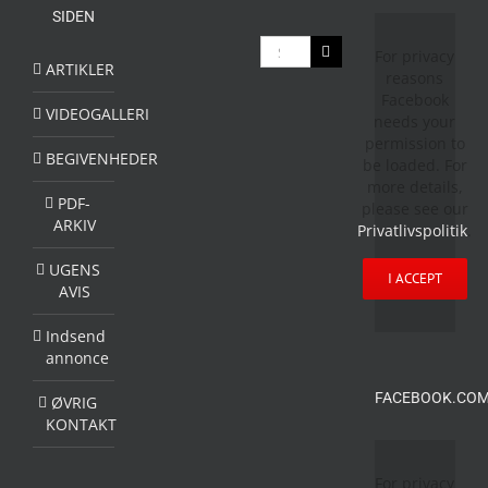
SIDEN
Søg
For privacy
efter:
ARTIKLER
reasons
Facebook
VIDEOGALLERI
needs your
permission to
BEGIVENHEDER
be loaded. For
more details,
PDF-
please see our
ARKIV
Privatlivspolitik
.
UGENS
I ACCEPT
AVIS
Indsend
annonce
FACEBOOK.COM
ØVRIG
KONTAKT
For privacy