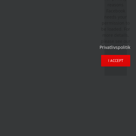
reasons
Facebook
needs your
permission to
be loaded. For
more details,
please see our
Privatlivspolitik
.
I ACCEPT